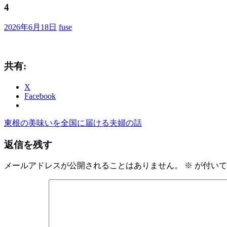
ブ
4
ロ
グ
2026年6月18日
fuse
で
す。
共有:
X
Facebook
前
東根の美味いを全国に届ける夫婦の話
投
の
稿
返信を残す
記
事:
ナ
メールアドレスが公開されることはありません。
※
が付いて
ビ
ゲ
ー
シ