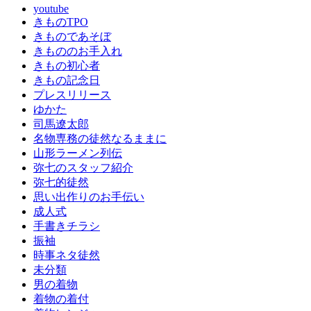
youtube
きものTPO
きものであそぼ
きもののお手入れ
きもの初心者
きもの記念日
プレスリリース
ゆかた
司馬遼太郎
名物専務の徒然なるままに
山形ラーメン列伝
弥七のスタッフ紹介
弥七的徒然
思い出作りのお手伝い
成人式
手書きチラシ
振袖
時事ネタ徒然
未分類
男の着物
着物の着付