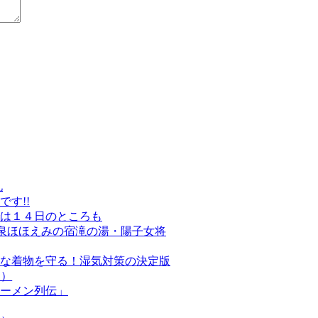
礼
す!!
は１４日のところも
温泉ほほえみの宿滝の湯・陽子女将
な着物を守る！湿気対策の決定版
定）
ーメン列伝」