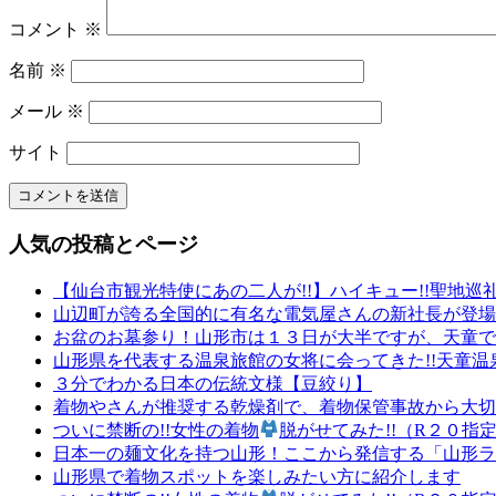
ョ
コメント
※
ン
名前
※
メール
※
サイト
人気の投稿とページ
【仙台市観光特使にあの二人が!!】ハイキュー!!聖地巡
山辺町が誇る全国的に有名な電気屋さんの新社長が登場で
お盆のお墓参り！山形市は１３日が大半ですが、天童で
山形県を代表する温泉旅館の女将に会ってきた!!天童
３分でわかる日本の伝統文様【豆絞り】
着物やさんが推奨する乾燥剤で、着物保管事故から大切
ついに禁断の!!女性の着物
脱がせてみた!!（R２０指
日本一の麺文化を持つ山形！ここから発信する「山形ラ
山形県で着物スポットを楽しみたい方に紹介します