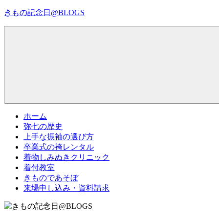
コ
きもの記念日@BLOGS
ン
テ
着
ン
物
ツ
初
へ
心
ス
者
キ
で
ッ
も、
プ
Menu
楽
ホーム
し
弥七の歴史
く
上手な振袖の選び方
読
卒業式の袴レンタル
ん
着物しみぬきクリニック
で
着付教室
参
きものであそぼ
考
来場申し込み・資料請求
に
な
る