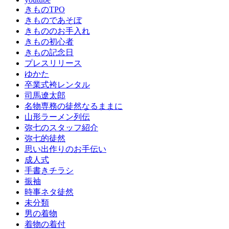
く
きものTPO
り
きものであそぼ
成
きもののお手入れ
人
きもの初心者
式
きもの記念日
の
プレスリリース
振
ゆかた
袖
卒業式袴レンタル
成
司馬遼太郎
人
名物専務の徒然なるままに
式
山形ラーメン列伝
振
弥七のスタッフ紹介
袖
弥七的徒然
レ
思い出作りのお手伝い
ン
成人式
タ
手書きチラシ
ル
振袖
振
時事ネタ徒然
袖
未分類
振
男の着物
袖
着物の着付