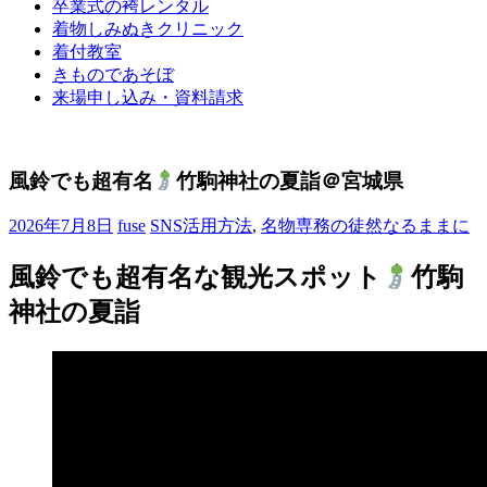
卒業式の袴レンタル
ブ
着物しみぬきクリニック
ロ
着付教室
グ
きものであそぼ
で
来場申し込み・資料請求
す。
風鈴でも超有名
竹駒神社の夏詣＠宮城県
2026年7月8日
fuse
SNS活用方法
,
名物専務の徒然なるままに
風鈴でも超有名な観光スポット
竹駒
神社の夏詣