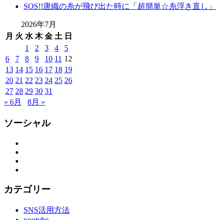
SOS!!唐織の糸が飛び出た時に「超簡単☆糸浮き直し」
振
袖
2026年7月
レ
月
火
水
木
金
土
日
ン
1
2
3
4
5
タ
6
7
8
9
10
11
12
ル
13
14
15
16
17
18
19
山
20
21
22
23
24
25
26
形
着
27
28
29
30
31
物
« 6月
8月 »
布
施
ソーシャル
弥
七
Facebook
Twitter
京
Instagram
染
YouTube
店
思
カテゴリー
い
出
SNS活用方法
つ
youtube