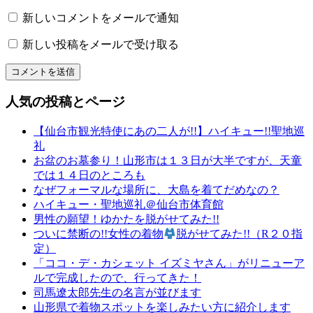
り
和
新しいコメントをメールで通知
文
新しい投稿をメールで受け取る
化
山
形
の
人気の投稿とページ
有
名
【仙台市観光特使にあの二人が!!】ハイキュー!!聖地巡
店
礼
山
お盆のお墓参り！山形市は１３日が大半ですが、天童
形
では１４日のところも
の
なぜフォーマルな場所に、大島を着てだめなの？
老
ハイキュー・聖地巡礼＠仙台市体育館
舗
男性の願望！ゆかたを脱がせてみた!!
山
ついに禁断の!!女性の着物
脱がせてみた!!（R２０指
形
定）
成
「ココ・デ・カシェット イズミヤさん」がリニューア
人
ルで完成したので、行ってきた！
式
司馬遼太郎先生の名言が並びます
山
山形県で着物スポットを楽しみたい方に紹介します
形