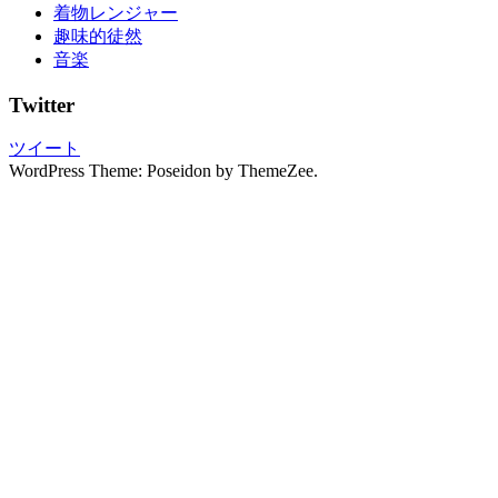
の
着物レンジャー
し
趣味的徒然
み
音楽
ぬ
き
Twitter
振
袖
ツイート
の
WordPress Theme: Poseidon by ThemeZee.
写
真
撮
影
振
袖
レ
ン
タ
ル
振
袖
展
振