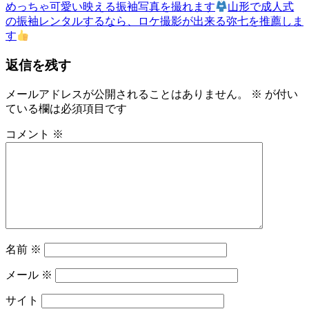
事:
次
ゆ
めっちゃ可愛い映える振袖写真を撮れます
山形で成人式
ナ
の
か
の振袖レンタルするなら、ロケ撮影が出来る弥七を推薦しま
ビ
記
た
す
事:
ゆ
ゲ
返信を残す
か
ー
た
の
メールアドレスが公開されることはありません。
※
が付い
シ
着
ている欄は必須項目です
ョ
付
コメント
※
レ
ン
ン
タ
ル
名
物
専
務
名前
※
和〜
美
メール
※
っ
く
サイト