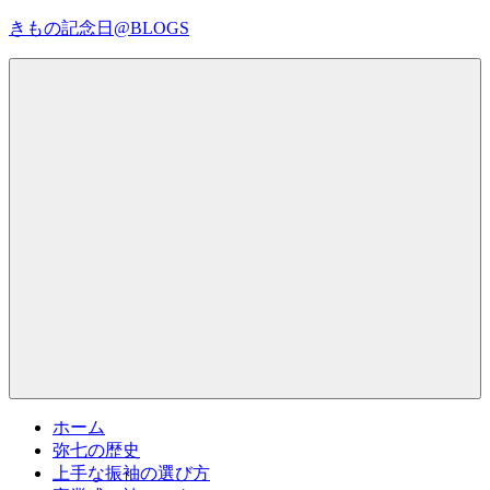
コ
きもの記念日@BLOGS
ン
テ
着
ン
物
ツ
初
へ
心
ス
者
キ
で
ッ
も、
プ
Menu
楽
し
く
読
ん
で
参
考
ホーム
に
弥七の歴史
な
上手な振袖の選び方
る