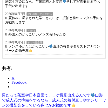
施弥七京染店なら、卒業式袴とお支度
そして写真撮影までお
手伝い出来ます
2026年8月7日
思い出作りのお手伝い
夏休みに帰省された学生さんには、振袖と袴のレンタル予約を
お勧めします
2026年8月6日
ゆかた
外国人のかっこいいメンズもゆかた姿
2026年8月5日
きもの記念日
メンズゆかたはかっこいい
山形の有名ギタリストアナウン
サーと名物専務
共有:
X
Facebook
前
き
男だって茶室や日本庭園で、ロケ撮影出来るんです
山形
投
の
も
で成人式の準備をするなら、成人式の着付直しやオンリーワ
稿
記
の
ンの撮影会をしている弥七がお勧めです