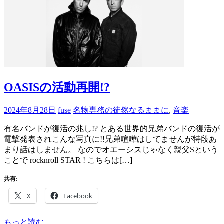
OASISの活動再開!?
2024年8月28日
fuse
名物専務の徒然なるままに
,
音楽
有名バンドが復活の兆し!? とある世界的兄弟バンドの復活が
電撃発表されこんな写真に!!兄弟喧嘩はしてませんが特段あ
まり話はしません。 なのでオエーシスじゃなく親父Sという
ことで rocknroll STAR ! こちらは[…]
共有:
X
Facebook
もっと読む