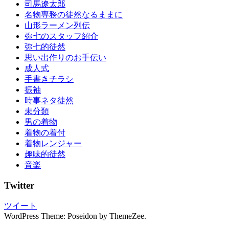
司馬遼太郎
名物専務の徒然なるままに
山形ラーメン列伝
弥七のスタッフ紹介
弥七的徒然
思い出作りのお手伝い
成人式
手書きチラシ
振袖
時事ネタ徒然
未分類
男の着物
着物の着付
着物レンジャー
趣味的徒然
音楽
Twitter
ツイート
WordPress Theme: Poseidon by ThemeZee.