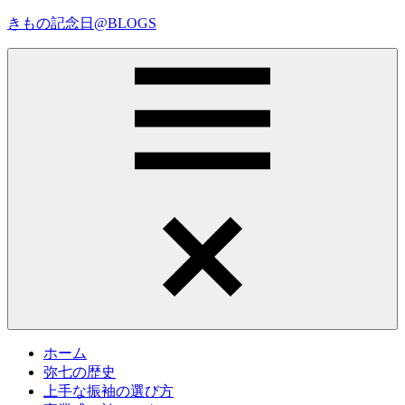
コ
きもの記念日@BLOGS
ン
テ
着
ン
物
ツ
初
へ
心
ス
者
キ
で
ッ
も、
プ
Menu
楽
し
く
読
ん
で
参
考
ホーム
に
弥七の歴史
な
上手な振袖の選び方
る