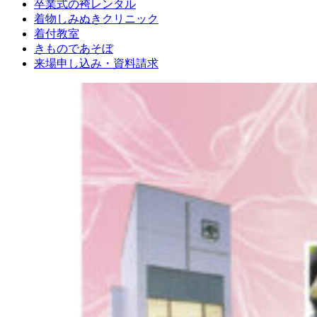
卒業式の袴レンタル
ブ
着物しみぬきクリニック
ロ
着付教室
グ
きものであそぼ
で
来場申し込み・資料請求
す。