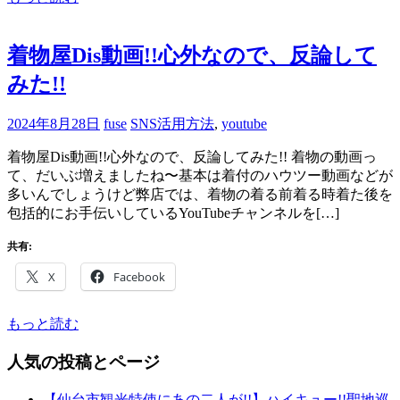
着物屋Dis動画!!心外なので、反論して
みた!!
2024年8月28日
fuse
SNS活用方法
,
youtube
着物屋Dis動画!!心外なので、反論してみた!! 着物の動画っ
て、だいぶ増えましたね〜基本は着付のハウツー動画などが
多いんでしょうけど弊店では、着物の着る前着る時着た後を
包括的にお手伝いしているYouTubeチャンネルを[…]
共有:
X
Facebook
もっと読む
人気の投稿とページ
【仙台市観光特使にあの二人が!!】ハイキュー!!聖地巡