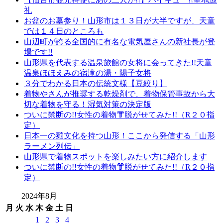
礼
お盆のお墓参り！山形市は１３日が大半ですが、天童
では１４日のところも
山辺町が誇る全国的に有名な電気屋さんの新社長が登
場です!!
山形県を代表する温泉旅館の女将に会ってきた!!天童
温泉ほほえみの宿滝の湯・陽子女将
３分でわかる日本の伝統文様【豆絞り】
着物やさんが推奨する乾燥剤で、着物保管事故から大
切な着物を守る！湿気対策の決定版
ついに禁断の!!女性の着物👘脱がせてみた!!（R２０指
定）
日本一の麺文化を持つ山形！ここから発信する「山形
ラーメン列伝」
山形県で着物スポットを楽しみたい方に紹介します
ついに禁断の!!女性の着物👘脱がせてみた!!（R２０指
定）
2024年8月
月
火
水
木
金
土
日
1
2
3
4