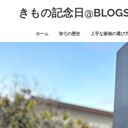
コ
きもの記念日@BLOG
ン
テ
着
ン
物
ツ
ホーム
弥七の歴史
上手な振袖の選び
初
へ
心
ス
者
キ
で
ッ
も、
プ
楽
し
く
読
ん
で
参
考
に
な
る