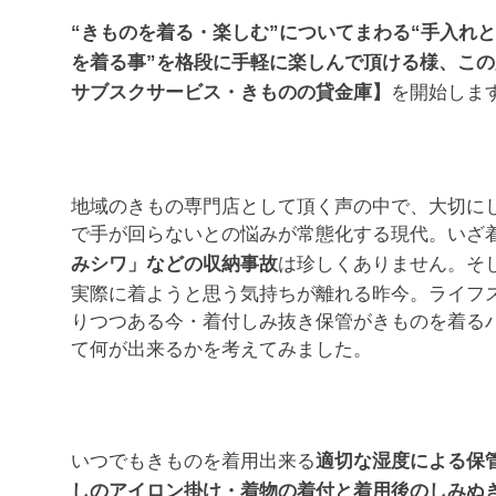
“きものを着る・楽しむ”についてまわる“手入れ
を着る事”を格段に手軽に楽しんで頂ける様、こ
を開始しま
サブスクサービス・きものの貸金庫】
地域のきもの専門店として頂く声の中で、大切に
で手が回らないとの悩みが常態化する現代。いざ
は珍しくありません。そ
みシワ」などの収納事故
実際に着ようと思う気持ちが離れる昨今。ライフ
りつつある今・着付しみ抜き保管がきものを着る
て何が出来るかを考えてみました。
いつでもきものを着用出来る
適切な湿度による保
しのアイロン掛け・着物の着付と着用後のしみぬ