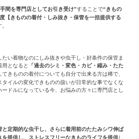
することで
と手間を専門店としてお引き受け”
“きもの
の度【きものの着付・しみ抜き・保管を一括提供する
す。
したい着物なのにしみ抜きや虫干し・好条件の保管ま
着用となると
「過去のシミ・変色・カビ・縮み・たた
してきものの着付についても自分で出来る方は稀で、
スタイルの変化できものの扱いが日常的な事でなくな
ハードルになっている今、お悩みの方々に専門店とし
管と定期的な虫干し、さらに着用前のたたみシワ伸ば
し
きを提供し、ストレスフリーなきものライフを提供