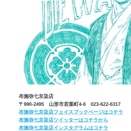
布施弥七京染店
〒990-2495 山形市若葉町4-6 023-622-6317
布施弥七京染店フェイスブックページはコチラ
布施弥七京染店ツイッターはコチラから
布施弥七京染店インスタグラムはコチラ