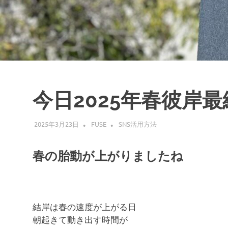
ブ
ロ
グ
で
す。
今日2025年春彼岸最
2025年3月23日
FUSE
SNS活用方法
春の胎動が上がりましたね
結岸は春の速度が上がる日
朝起きて動き出す時間が