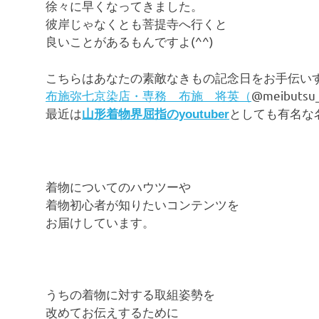
徐々に早くなってきました。
彼岸じゃなくとも菩提寺へ行くと
良いことがあるもんですよ(^^)
こちらはあなたの素敵なきもの記念日をお手伝い
布施弥七京染店・専務 布施 将英（
@meibut
最近は
としても有名な
山形着物界屈指のyoutuber
着物についてのハウツーや
着物初心者が知りたいコンテンツを
お届けしています。
うちの着物に対する取組姿勢を
改めてお伝えするために