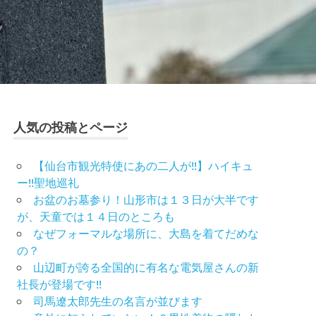
人気の投稿とページ
【仙台市観光特使にあの二人が!!】ハイキュ
ー!!聖地巡礼
お盆のお墓参り！山形市は１３日が大半です
が、天童では１４日のところも
なぜフォーマルな場所に、大島を着てだめな
の？
山辺町が誇る全国的に有名な電気屋さんの新
社長が登場です!!
司馬遼太郎先生の名言が並びます