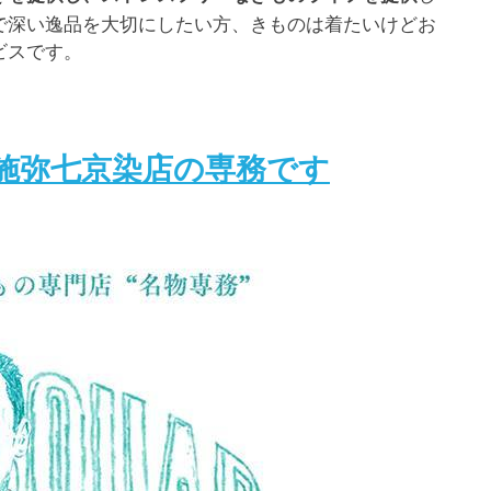
で深い逸品を大切にしたい方、きものは着たいけどお
ビスです。
施弥七京染店の専務です