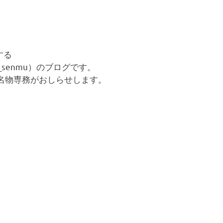
する
su_senmu）のブログです。
名物専務がおしらせします。