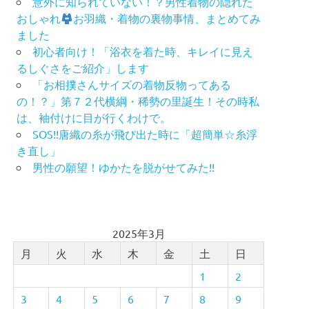
意外に知られていない！？男性着物の隠れた
おしゃれ
お羽織・着物の裏物事情、まとめてみ
ました
初心者向け！「浴衣を着た時、キレイに見え
るしぐさをご紹介」します
「お相撲さんサイズの着物反物ってある
の！？」第７２代横綱・稀勢の里誕生！その時私
は、袖付けに目が行くわけで。
SOS!!唐織の糸が飛び出た時に「超簡単☆糸浮
き直し」
男性の願望！ゆかたを脱がせてみた!!
2025年3月
月
火
水
木
金
土
日
1
2
3
4
5
6
7
8
9