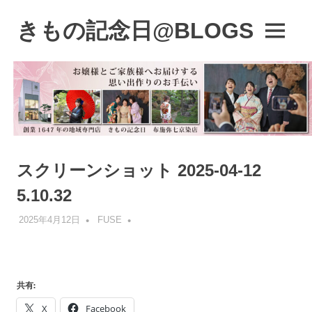
コ
ン
きもの記念日@BLOGS
MENU
テ
着
ン
物
ツ
初
へ
心
ス
者
キ
で
も、
ッ
楽
プ
スクリーンショット 2025-04-12
し
く
5.10.32
読
ん
2025年4月12日
FUSE
で
参
考
に
共有:
な
る
X
Facebook