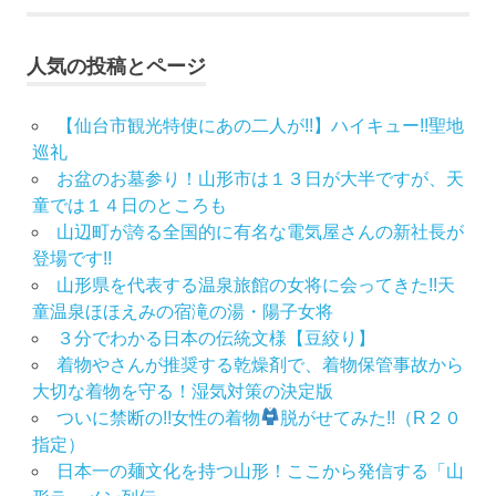
人気の投稿とページ
【仙台市観光特使にあの二人が!!】ハイキュー!!聖地
巡礼
お盆のお墓参り！山形市は１３日が大半ですが、天
童では１４日のところも
山辺町が誇る全国的に有名な電気屋さんの新社長が
登場です!!
山形県を代表する温泉旅館の女将に会ってきた!!天
童温泉ほほえみの宿滝の湯・陽子女将
３分でわかる日本の伝統文様【豆絞り】
着物やさんが推奨する乾燥剤で、着物保管事故から
大切な着物を守る！湿気対策の決定版
ついに禁断の!!女性の着物
脱がせてみた!!（R２０
指定）
日本一の麺文化を持つ山形！ここから発信する「山