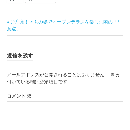
ブ
ロ
グ
で
投
前
ご注意！きもの姿でオープンテラスを楽しむ際の「注
す。
の
意点」
稿
記
事:
ナ
返信を残す
ビ
ゲ
メールアドレスが公開されることはありません。
※
が
付いている欄は必須項目です
ー
シ
コメント
※
ョ
ン