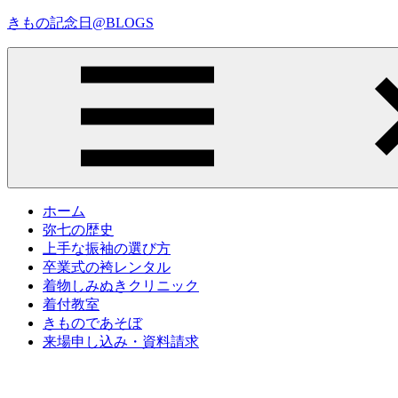
コ
きもの記念日@BLOGS
ン
テ
着
ン
物
ツ
初
へ
心
ス
者
キ
で
ッ
も、
プ
Menu
楽
ホーム
し
弥七の歴史
く
上手な振袖の選び方
読
卒業式の袴レンタル
ん
着物しみぬきクリニック
で
着付教室
参
きものであそぼ
考
来場申し込み・資料請求
に
な
る