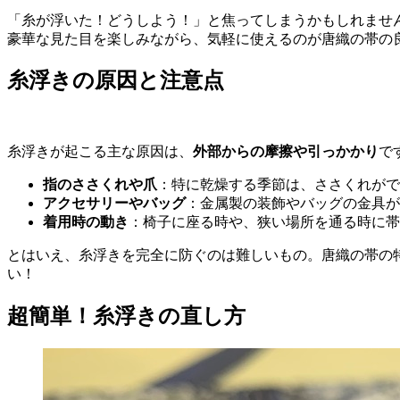
「糸が浮いた！どうしよう！」と焦ってしまうかもしれませ
豪華な見た目を楽しみながら、気軽に使えるのが唐織の帯の
糸浮きの原因と注意点
糸浮きが起こる主な原因は、
外部からの摩擦や引っかかり
で
指のささくれや爪
：特に乾燥する季節は、ささくれがで
アクセサリーやバッグ
：金属製の装飾やバッグの金具が
着用時の動き
：椅子に座る時や、狭い場所を通る時に帯
とはいえ、糸浮きを完全に防ぐのは難しいもの。唐織の帯の
い！
超簡単！糸浮きの直し方