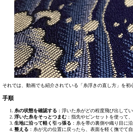
それでは、動画でも紹介されている「糸浮きの直し方」を初
手順
糸の状態を確認する
：浮いた糸がどの程度飛び出してい
浮いた糸をそっとつまむ
：指先やピンセットを使って、
生地に沿って軽く引っ張る
：糸を帯の裏側や織り目に沿
整える
：糸が元の位置に戻ったら、表面を軽く撫でて自