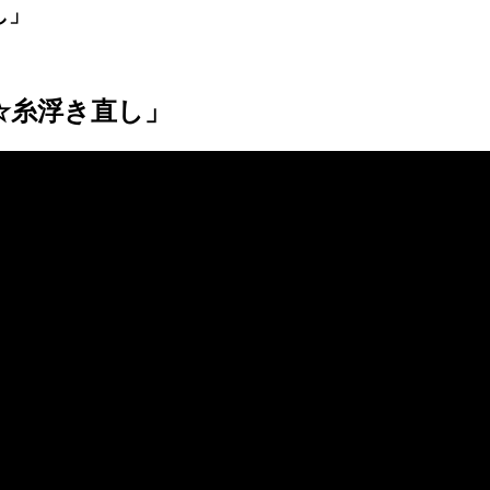
し」
単☆糸浮き直し」