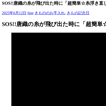
ブ
SOS!!唐織の糸が飛び出た時に「超簡単☆糸浮き直
ロ
グ
2025年6月12日
fuse
きもののお手入れ
,
きもの記念日
で
す。
SOS!!唐織の糸が飛び出た時に「超簡