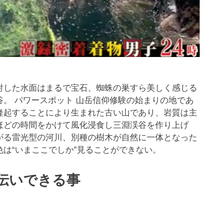
射した水面はまるで宝石、蜘蛛の巣すら美しく感じる
。 パワースポット 山岳信仰修験の始まりの地であ
隆起することにより生まれた古い山であり、岩質は主
ほどの時間をかけて風化浸食し三淵渓谷を作り上げ
がる雷光型の河川、別種の樹木が自然に一体となった
は“いまここでしか”見ることができない。
伝いできる事