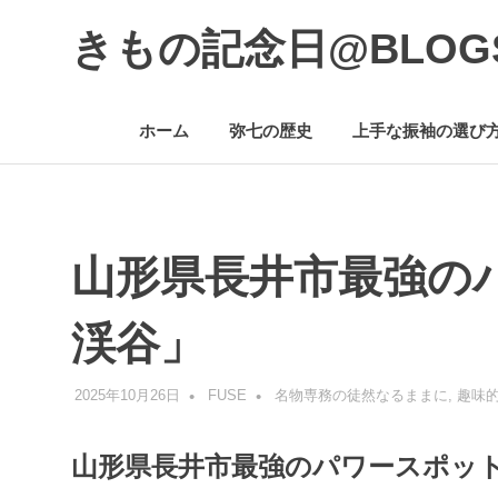
コ
きもの記念日@BLOG
ン
テ
着
ン
物
ツ
ホーム
弥七の歴史
上手な振袖の選び
初
へ
心
ス
者
キ
で
ッ
も、
プ
楽
山形県長井市最強の
し
く
読
渓谷」
ん
で
参
2025年10月26日
FUSE
名物専務の徒然なるままに
,
趣味
考
に
山形県長井市最強のパワースポッ
な
る