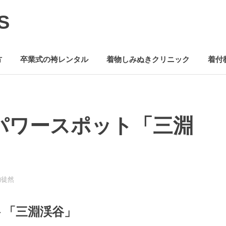
S
方
卒業式の袴レンタル
着物しみぬきクリニック
着付
パワースポット「三淵
的徒然
ト「三淵渓谷」