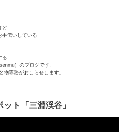
けど
お手伝いしている
す
する
su_senmu）のブログです。
名物専務がおしらせします。
ポット「三淵渓谷」