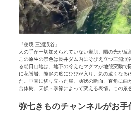
『秘境 三淵渓谷』
人の手が一切加えられていない岩肌、陽の光が反
この原生の景色は長井ダム内にそびえ立つ三淵渓谷
る朝日山地は、地下の冷えたマグマが地殻変動で
に花崗岩。隆起の度にひびが入り、気の遠くなる
た。垂直に切り立った崖、函状の断面、直角に曲
合体樹、天候・季節によって変える表情。この景色
弥七きものチャンネルがお手