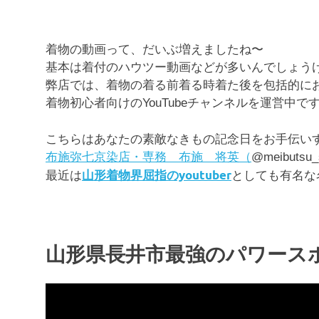
ブ
ロ
グ
着物の動画って、だいぶ増えましたね〜
で
基本は着付のハウツー動画などが多いんでしょう
す。
弊店では、着物の着る前着る時着た後を包括的に
着物初心者向けのYouTubeチャンネルを運営中で
こちらはあなたの素敵なきもの記念日をお手伝い
布施弥七京染店・専務 布施 将英（
@meibut
山形着物界屈指のyoutuber
最近は
としても有名な
山形県長井市最強のパワース