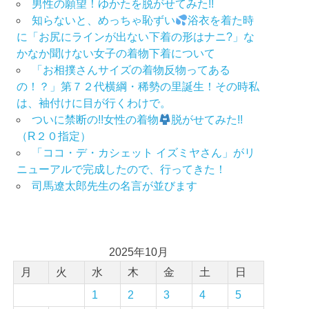
男性の願望！ゆかたを脱がせてみた!!
知らないと、めっちゃ恥ずい
浴衣を着た時
に「お尻にラインが出ない下着の形はナニ?」な
かなか聞けない女子の着物下着について
「お相撲さんサイズの着物反物ってある
の！？」第７２代横綱・稀勢の里誕生！その時私
は、袖付けに目が行くわけで。
ついに禁断の!!女性の着物
脱がせてみた!!
（R２０指定）
「ココ・デ・カシェット イズミヤさん」がリ
ニューアルで完成したので、行ってきた！
司馬遼太郎先生の名言が並びます
2025年10月
月
火
水
木
金
土
日
1
2
3
4
5