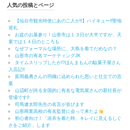
人気の投稿とページ
【仙台市観光特使にあの二人が!!】ハイキュー!!聖地
巡礼
お盆のお墓参り！山形市は１３日が大半ですが、天
童では１４日のところも
なぜフォーマルな場所に、大島を着てだめなの？
山形市の有名マーケティングJK
タイムスリップしたか!?ほんまもんの駄菓子屋さん
入店記!!
富岡義勇さんの羽織に込められた思いと仕立ての言
葉
山辺町が誇る全国的に有名な電気屋さんの新社長が
登場です!!
司馬遼太郎先生の名言が並びます
山形商業高校の有名監督に会って来たよ
初心者向け！「浴衣を着た時、キレイに見えるしぐ
さをご紹介」します