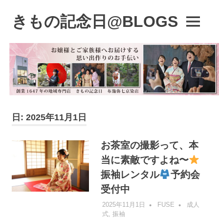
コ
ン
きもの記念日@BLOGS
MENU
テ
着
ン
物
ツ
初
へ
心
ス
者
キ
で
も、
ッ
楽
プ
日:
2025年11月1日
し
く
読
お茶室の撮影って、本
ん
当に素敵ですよね〜
で
参
振袖レンタル
予約会
考
受付中
に
な
2025年11月1日
FUSE
成人
る
式
,
振袖