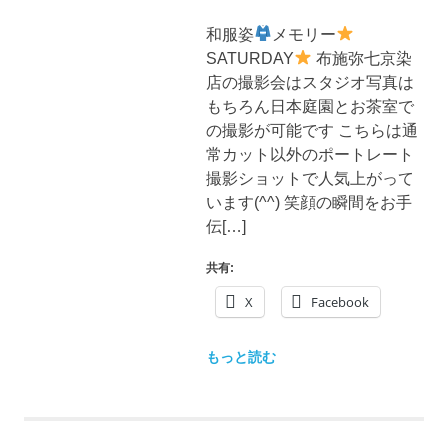
ブ
ロ
和服姿
メモリー
グ
SATURDAY
布施弥七京染
で
店の撮影会はスタジオ写真は
す。
もちろん日本庭園とお茶室で
の撮影が可能です こちらは通
常カット以外のポートレート
撮影ショットで人気上がって
います(^^) 笑顔の瞬間をお手
伝[…]
共有:
X
Facebook
もっと読む