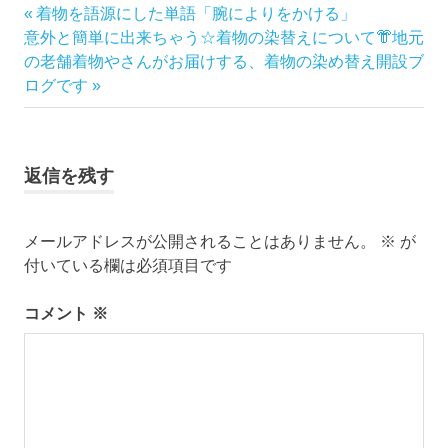
き
前
着物を語源にした単語「腕によりをかける」
投
も
次
の
意外と簡単に出来ちゃう☆着物の染替えについて👘地元
の
稿
の
記
の老舗着物やさんがお届けする、着物の染め替え開設ブ
ゆ
記
事:
ログです
か
ナ
事:
た
ビ
ゆ
か
返信を残す
ゲ
た
の
ー
着
メールアドレスが公開されることはありません。
※
が
付
付いている欄は必須項目です
シ
レ
ン
ョ
コメント
※
タ
ル
ン
名
物
専
務