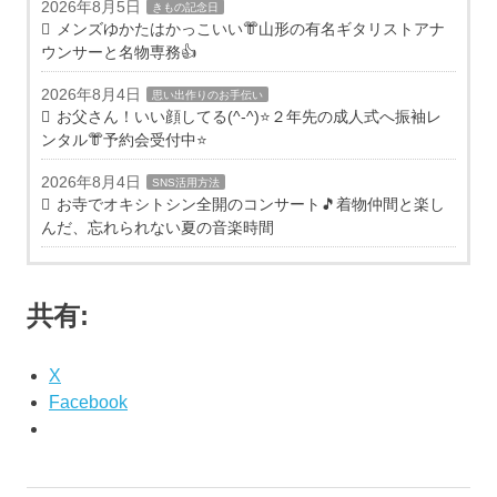
2026年8月5日
きもの記念日
メンズゆかたはかっこいい👘山形の有名ギタリストアナ
ウンサーと名物専務👍
2026年8月4日
思い出作りのお手伝い
お父さん！いい顔してる(^-^)⭐️２年先の成人式へ振袖レ
ンタル👘予約会受付中⭐️
2026年8月4日
SNS活用方法
お寺でオキシトシン全開のコンサート🎵着物仲間と楽し
んだ、忘れられない夏の音楽時間
共有:
X
Facebook