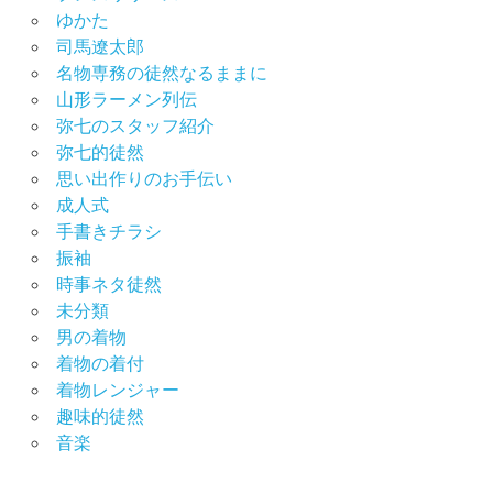
袖
ゆかた
レ
司馬遼太郎
ン
名物専務の徒然なるままに
タ
山形ラーメン列伝
ル
弥七のスタッフ紹介
振
弥七的徒然
袖
思い出作りのお手伝い
展
成人式
振
手書きチラシ
袖
振袖
撮
時事ネタ徒然
影
未分類
会
男の着物
振
着物の着付
袖
着物レンジャー
選
び
趣味的徒然
音楽
男
の