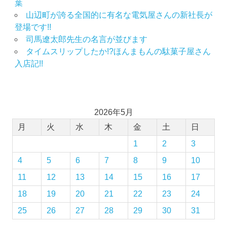
葉
染
店
山辺町が誇る全国的に有名な電気屋さんの新社長が
登場です!!
思
司馬遼太郎先生の名言が並びます
い
出
タイムスリップしたか!?ほんまもんの駄菓子屋さん
つ
入店記!!
く
り
成
人
2026年5月
式
月
火
水
木
金
土
日
の
振
1
2
3
袖
4
5
6
7
8
9
10
成
人
11
12
13
14
15
16
17
式
18
19
20
21
22
23
24
振
袖
25
26
27
28
29
30
31
レ