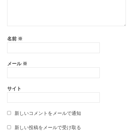
和〜
美っ
くり
和
文
名前
※
化
山
形
の
メール
※
有
名
店
サイト
山
形
の
老
新しいコメントをメールで通知
舗
山
新しい投稿をメールで受け取る
形