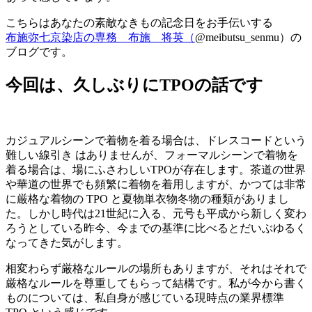
こちらはあなたの素敵なきもの記念日をお手伝いする
布施弥七京染店の専務 布施 将英（
@meibutsu_senmu）の
ブログです。
今回は、久しぶりにTPOの話です
カジュアルシーンで着物を着る場合は、ドレスコードという
難しい線引き はありませんが、フォーマルシーンで着物を
着る場合は、場にふさわしいTPOが存在します。茶道の世界
や華道の世界でも頻繁に着物を着用しますが、かつては非常
に厳格な着物の TPO と夏物単衣物冬物の種類がありまし
た。しかし時代は21世紀に入る、元号も平成から新しく変わ
ろうとしている昨今、今までの基準に比べるとだいぶゆるく
なってきた気がします。
相変わらず厳格なルールの場所もありますが、それはそれで
厳格なルールを尊重してもらって結構です。私が今から書く
ものについては、私自身が感じている現時点の業界標準