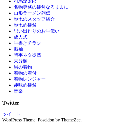
司馬遼太郎
袖
名物専務の徒然なるままに
成
山形ラーメン列伝
人
弥七のスタッフ紹介
式
弥七的徒然
振
思い出作りのお手伝い
袖
成人式
レ
手書きチラシ
ン
振袖
タ
時事ネタ徒然
ル
未分類
振
男の着物
袖
着物の着付
振
着物レンジャー
袖
趣味的徒然
の
音楽
し
み
Twitter
ぬ
き
ツイート
振
WordPress Theme: Poseidon by ThemeZee.
袖