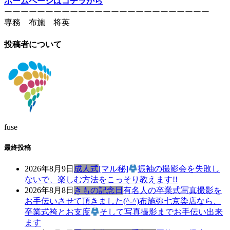
ホームページはコチラから
ーーーーーーーーーーーーーーーーーーーーーーーーー
専務 布施 将英
投稿者について
fuse
最終投稿
2026年8月9日
成人式
[マル秘]
振袖の撮影会を失敗し
ないで、楽しむ方法をこっそり教えます!!
2026年8月8日
きもの記念日
有名人の卒業式写真撮影を
お手伝いさせて頂きました(^-^)布施弥七京染店なら、
卒業式袴とお支度
そして写真撮影までお手伝い出来
ます