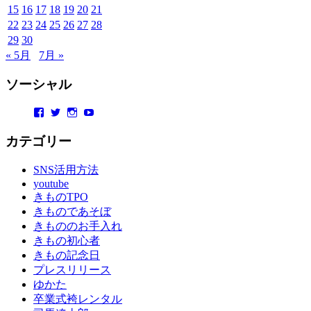
15
16
17
18
19
20
21
形
22
23
24
25
26
27
28
着
物
29
30
布
« 5月
7月 »
施
弥
ソーシャル
七
京
Facebook
Twitter
Instagram
YouTube
染
カテゴリー
店
思
SNS活用方法
い
youtube
出
きものTPO
つ
きものであそぼ
く
きもののお手入れ
り
きもの初心者
成
きもの記念日
人
プレスリリース
式
ゆかた
の
卒業式袴レンタル
振