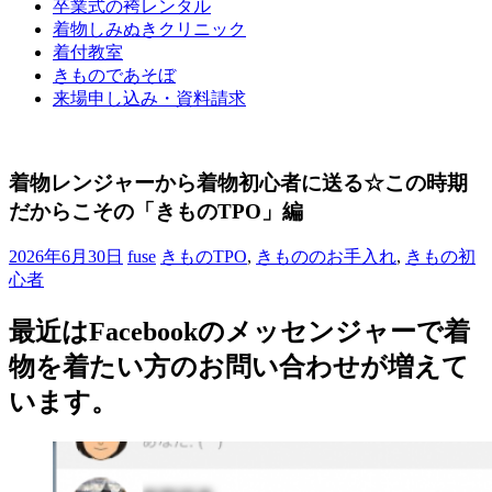
卒業式の袴レンタル
ブ
着物しみぬきクリニック
ロ
着付教室
グ
きものであそぼ
で
来場申し込み・資料請求
す。
着物レンジャーから着物初心者に送る☆この時期
だからこその「きものTPO」編
2026年6月30日
fuse
きものTPO
,
きもののお手入れ
,
きもの初
心者
最近はFacebookのメッセンジャーで着
物を着たい方のお問い合わせが増えて
います。