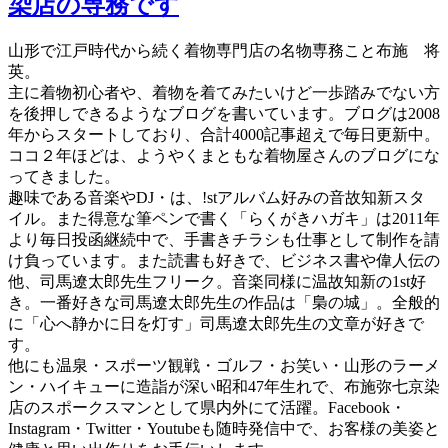
染店の専務です
山形で江戸時代から続く着物専門店の名物専務こと布施 将
英。
主に着物初心者や、着物を着てみたいけど一歩踏みでない方
を後押しできるようなブログを書いています。ブログは2008
年からスタートしており、合計4000記事超えで毎日更新中。
ココ２年ほどは、ようやくまともな着物屋さんのブログにな
ってきました。
趣味である音楽やDJ・は、!stアルバム好みの音故知新スタ
イル。また得意な筆ペンで書く「らくがきハガキ」は2011年
より毎日投函継続中で、手書きチラシも仕事として制作を請
け負っています。また読書も好きで、ビジネス書や偉人伝の
他、司馬遼太郎先生フリーク。音楽同様に温故知新の1st好
き。一番好きな司馬遼太郎先生の作品は「梟の城」。全般的
に「心へ静かに日を灯す」司馬遼太郎先生の文章が好きで
す。
他にも温泉・スポーツ観戦・ゴルフ・お笑い・山形のラーメ
ン・ハイキューに造詣が深い昭和47年生れで、布施弥七京染
店のスポークスマンとして県内外にて活躍。Facebook・
Instagram・Twitter・Youtubeも随時発信中で、お客様の美姿と