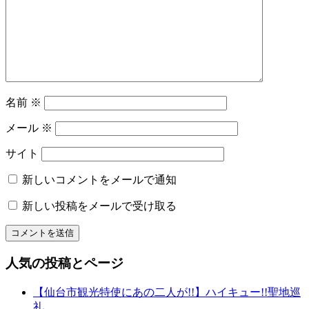
着
ョ
付
レ
ン
ン
タ
ル
名
名前
※
物
専
メール
※
務
和〜
サイト
美
っ
新しいコメントをメールで通知
く
新しい投稿をメールで受け取る
り
和
文
化
人気の投稿とページ
山
形
【仙台市観光特使にあの二人が!!】ハイキュー!!聖地巡
の
礼