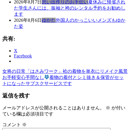
2026年8月7日
思い出作りのお手伝い
夏休みに帰省され
た学生さんには、振袖と袴のレンタル予約をお勧めし
ます
2026年8月6日
ゆかた
外国人のかっこいいメンズもゆか
た姿
共有:
X
Facebook
前
き
女将の日常「はさみワーク」袷の着物を単衣にリメイク風景
投
の
次
も
お手軽安心手間なし
着物の着付とシミ抜き＆保管がセッ
稿
記
の
の
トになったサブスクサービスです
事:
記
ゆ
ナ
返信を残す
事:
か
ビ
た
ゆ
メールアドレスが公開されることはありません。
※
が付い
ゲ
か
ている欄は必須項目です
ー
た
コメント
※
の
シ