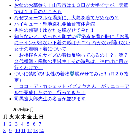
有
お盆のお墓参り！山形市は１３日が大半ですが、天童
名
では１４日のところも
店
なぜフォーマルな場所に、大島を着てだめなの？
山
ハイキュー・聖地巡礼＠仙台市体育館
形
男性の願望！ゆかたを脱がせてみた!!
の
知らないと、めっちゃ恥ずい
浴衣を着た時に「お尻
老
にラインが出ない下着の形はナニ?」なかなか聞けない
舗
女子の着物下着について
山
「お相撲さんサイズの着物反物ってあるの！？」第７
形
２代横綱・稀勢の里誕生！その時私は、袖付けに目が
成
行くわけで。
人
ついに禁断の!!女性の着物
脱がせてみた!!（R２０指
式
定）
山
「ココ・デ・カシェット イズミヤさん」がリニューア
形
ルで完成したので、行ってきた！
振
司馬遼太郎先生の名言が並びます
袖
レ
2026年6月
ン
月
火
水
木
金
土
日
タ
1
2
3
4
5
6
7
ル
8
9
10
11
12
13
14
山