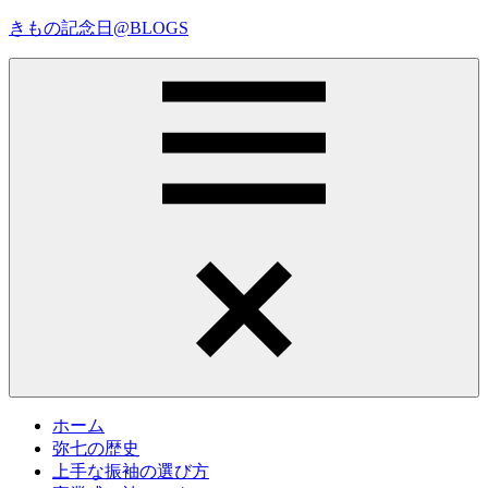
コ
きもの記念日@BLOGS
ン
テ
着
ン
物
ツ
初
へ
心
ス
者
キ
で
ッ
も、
プ
Menu
楽
し
く
読
ん
で
参
考
ホーム
に
弥七の歴史
な
上手な振袖の選び方
る