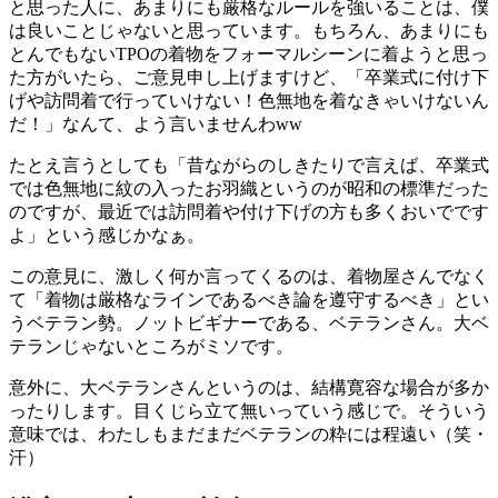
と思った人に、あまりにも厳格なルールを強いることは、僕
は良いことじゃないと思っています。もちろん、あまりにも
とんでもないTPOの着物をフォーマルシーンに着ようと思っ
た方がいたら、ご意見申し上げますけど、「卒業式に付け下
げや訪問着で行っていけない！色無地を着なきゃいけないん
だ！」なんて、よう言いませんわww
たとえ言うとしても「昔ながらのしきたりで言えば、卒業式
では色無地に紋の入ったお羽織というのが昭和の標準だった
のですが、最近では訪問着や付け下げの方も多くおいでです
よ」という感じかなぁ。
この意見に、激しく何か言ってくるのは、着物屋さんでなく
て「着物は厳格なラインであるべき論を遵守するべき」とい
うベテラン勢。ノットビギナーである、ベテランさん。大ベ
テランじゃないところがミソです。
意外に、大ベテランさんというのは、結構寛容な場合が多か
ったりします。目くじら立て無いっていう感じで。そういう
意味では、わたしもまだまだベテランの粋には程遠い（笑・
汗）