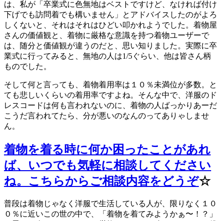
は、私が「卒業式に色無地はベストですけど、なければ付け
下げでも訪問着でも構いません」とアドバイスしたのがよろ
しくないと、それはそれはひどい叩かれようでした。着物屋
さんの価値観と、着物に厳格な意識を持つ着物ユーザーで
は、随分と価値観が違うのだと、思い知りました。実際に卒
業式に行ってみると、無地の人は1/5ぐらい、他は皆さん柄
ものでした。
そして何と言っても、着物着用率は１０％未満位が多数。と
ても悲しいくらいの着用率ですよね。そんな中で、洋服のド
レスコードは何も言われないのに、着物の人ばっかりあーだ
こうだ言われてたら、分が悪いのなんのってありゃしませ
ん。
着物を着る時に何か困ったことがあれ
ば、いつでも気軽に相談してください
ね。こちらからご相談内容をどうぞ
☆
普段は着物じゃなく洋服で生活している人が、限りなく１０
０％に近いこの世の中で、「着物を着てみようかぁ〜！？」