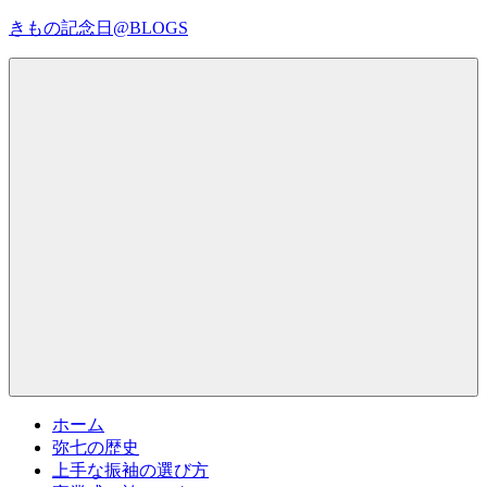
コ
きもの記念日@BLOGS
ン
テ
着
ン
物
ツ
初
へ
心
ス
者
キ
で
ッ
も、
プ
Menu
楽
し
く
読
ん
で
参
考
ホーム
に
弥七の歴史
な
上手な振袖の選び方
る