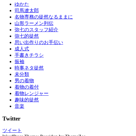
タ
ゆかた
ル
司馬遼太郎
浴
名物専務の徒然なるままに
衣
山形ラーメン列伝
男
弥七のスタッフ紹介
の
弥七的徒然
着
思い出作りのお手伝い
物
成人式
着
手書きチラシ
物
振袖
ス
時事ネタ徒然
ポ
未分類
ッ
男の着物
ト
着物の着付
着
着物レンジャー
物
趣味的徒然
の
音楽
し
み
Twitter
抜
き
ツイート
着