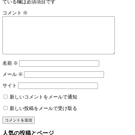
ゆ
ている欄は必須項目です
ー
か
コメント
※
た
シ
の
ョ
着
付
ン
け
ゆ
か
た
名前
※
レ
ン
メール
※
タ
ル
サイト
レ
ン
新しいコメントをメールで通知
タ
ル
新しい投稿をメールで受け取る
名
物
専
人気の投稿とページ
務