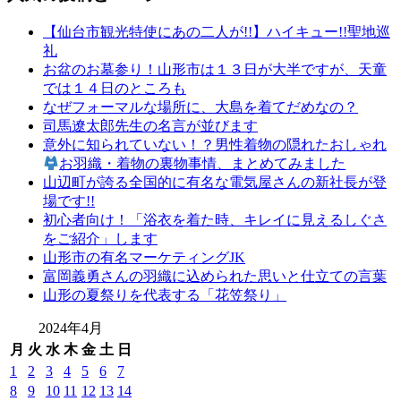
山
【仙台市観光特使にあの二人が!!】ハイキュー!!聖地巡
形
礼
振
お盆のお墓参り！山形市は１３日が大半ですが、天童
袖
では１４日のところも
レ
なぜフォーマルな場所に、大島を着てだめなの？
ン
司馬遼太郎先生の名言が並びます
タ
意外に知られていない！？男性着物の隠れたおしゃれ
ル
お羽織・着物の裏物事情、まとめてみました
山
山辺町が誇る全国的に有名な電気屋さんの新社長が登
形
場です!!
着
初心者向け！「浴衣を着た時、キレイに見えるしぐさ
物
をご紹介」します
布
山形市の有名マーケティングJK
施
富岡義勇さんの羽織に込められた思いと仕立ての言葉
弥
山形の夏祭りを代表する「花笠祭り」
七
京
2024年4月
染
月
火
水
木
金
土
日
店
1
2
3
4
5
6
7
思
い
8
9
10
11
12
13
14