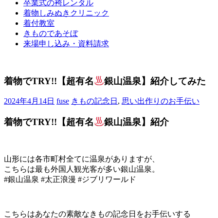
卒業式の袴レンタル
ブ
着物しみぬきクリニック
ロ
着付教室
グ
きものであそぼ
で
来場申し込み・資料請求
す。
着物でTRY!!【超有名
銀山温泉】紹介してみた
2024年4月14日
fuse
きもの記念日
,
思い出作りのお手伝い
着物でTRY!!【超有名
銀山温泉】紹介
山形には各市町村全てに温泉がありますが、
こちらは最も外国人観光客が多い銀山温泉。
#銀山温泉 #太正浪漫 #ジブリワールド
こちらはあなたの素敵なきもの記念日をお手伝いする