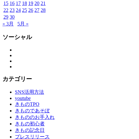
出
15
16
17
18
19
20
21
作
22
23
24
25
26
27
28
り
29
30
の
« 3月
5月 »
お
手
ソーシャル
伝
い
Facebook
振
Twitter
Instagram
袖
YouTube
振
袖
カテゴリー
の
し
SNS活用方法
み
youtube
ぬ
きものTPO
き
きものであそぼ
振
きもののお手入れ
袖
きもの初心者
レ
きもの記念日
ン
プレスリリース