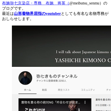
布施弥七京染店・専務 布施 将英（
@meibutsu_senmu）の
ブログです。
最近は
山形着物界屈指のyoutuber
としても有名な名物専務が
おしらせします。