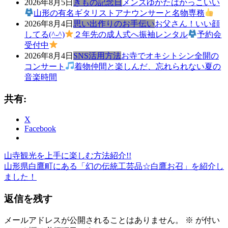
2026年8月5日
きもの記念日
メンズゆかたはかっこいい
山形の有名ギタリストアナウンサーと名物専務
2026年8月4日
思い出作りのお手伝い
お父さん！いい顔
してる(^-^)
２年先の成人式へ振袖レンタル
予約会
受付中
2026年8月4日
SNS活用方法
お寺でオキシトシン全開の
コンサート
着物仲間と楽しんだ、忘れられない夏の
音楽時間
共有:
X
Facebook
前
japan
kimono
menskimono
yamagata
山寺観光を上手に楽しむ方法紹介!!
投
き
の
次
山形県白鷹町にある「幻の伝統工芸品☆白鷹お召」を紹介し
稿
も
記
の
ました！
の
事:
記
ナ
ゆ
返信を残す
事:
ビ
か
た
メールアドレスが公開されることはありません。
※
が付い
ゲ