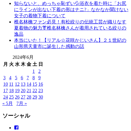
物
知らないと、めっちゃ恥ずい💦浴衣を着た時に「お尻
布
にラインが出ない下着の形はナニ?」なかなか聞けない
施
女子の着物下着について
弥
椎名林檎ファン必見！有松絞りの伝統工芸が織りなす
七
夏着物の魅力👘椎名林檎さんが着用されている絞りの
京
逸品
染
本当にいた！【リアル☆花咲かじいさん】２１世紀の
店
山形県天童市に誕生した感動の話
思
2024年6月
い
出
月
火
水
木
金
土
日
作
1
2
り
3
4
5
6
7
8
9
の
10
11
12
13
14
15
16
お
17
18
19
20
21
22
23
手
24
25
26
27
28
29
30
伝
« 5月
7月 »
い
振
ソーシャル
袖
振
Facebook
袖