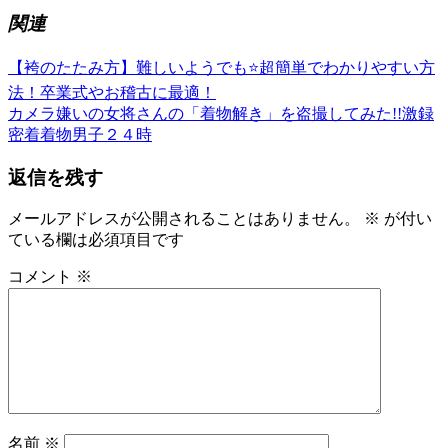
関連
前
japan
kimono
menskimono
yamagata
投
【袴のたたみ方】難しいようでも⭐️超簡単でわかりやすい方
き
の
法！卒業式やお稽古に最適！
稿
も
記
次
カメラ嫌いの女将さんの「着物解き」を盗撮してみた!!激録
の
事:
ナ
の
密着着物男子２４時
ゆ
記
ビ
か
返信を残す
事:
た
ゲ
ゆ
メールアドレスが公開されることはありません。
※
が付い
ー
か
ている欄は必須項目です
た
シ
の
コメント
※
ョ
着
付
ン
け
ゆ
か
た
レ
ン
名前
※