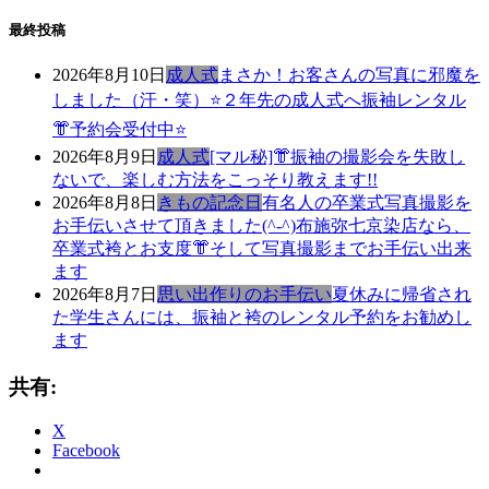
最終投稿
2026年8月10日
成人式
まさか！お客さんの写真に邪魔を
しました（汗・笑）⭐️２年先の成人式へ振袖レンタル
👘予約会受付中⭐️
2026年8月9日
成人式
[マル秘]👘振袖の撮影会を失敗し
ないで、楽しむ方法をこっそり教えます!!
2026年8月8日
きもの記念日
有名人の卒業式写真撮影を
お手伝いさせて頂きました(^-^)布施弥七京染店なら、
卒業式袴とお支度👘そして写真撮影までお手伝い出来
ます
2026年8月7日
思い出作りのお手伝い
夏休みに帰省され
た学生さんには、振袖と袴のレンタル予約をお勧めし
ます
共有:
X
Facebook