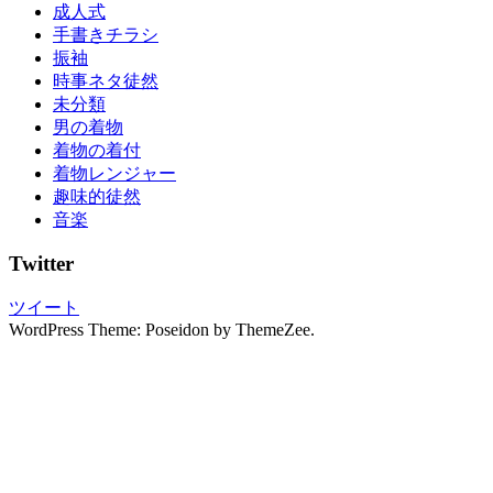
成人式
ッ
手書きチラシ
ト
振袖
着
時事ネタ徒然
物
未分類
の
男の着物
し
着物の着付
み
着物レンジャー
抜
趣味的徒然
き
音楽
着
物
Twitter
初
心
ツイート
者
WordPress Theme: Poseidon by ThemeZee.
着
物
選
び