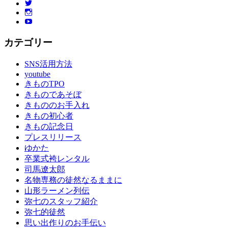
Twitter
の
Instagram
し
YouTube
み
カテゴリー
ぬ
き
SNS活用方法
振
youtube
袖
きものTPO
レ
きものであそぼ
ン
きもののお手入れ
タ
きもの初心者
ル
きもの記念日
浴
プレスリリース
衣
ゆかた
男
卒業式袴レンタル
の
司馬遼太郎
着
名物専務の徒然なるままに
物
山形ラーメン列伝
着
弥七のスタッフ紹介
物
弥七的徒然
ス
思い出作りのお手伝い
ポ