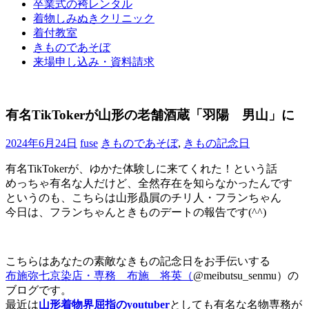
卒業式の袴レンタル
ブ
着物しみぬきクリニック
ロ
着付教室
グ
きものであそぼ
で
来場申し込み・資料請求
す。
有名TikTokerが山形の老舗酒蔵「羽陽 男山」に
2024年6月24日
fuse
きものであそぼ
,
きもの記念日
有名TikTokerが、ゆかた体験しに来てくれた！という話
めっちゃ有名な人だけど、全然存在を知らなかったんです
というのも、こちらは山形贔屓のチリ人・フランちゃん
今日は、フランちゃんときものデートの報告です(^^)
こちらはあなたの素敵なきもの記念日をお手伝いする
布施弥七京染店・専務 布施 将英（
@meibutsu_senmu）の
ブログです。
最近は
山形着物界屈指のyoutuber
としても有名な名物専務が