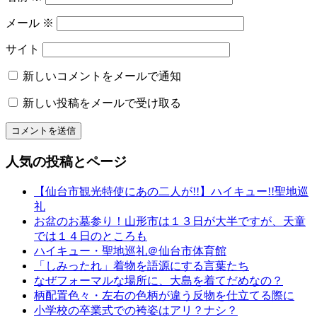
タ
メール
※
ル
レ
サイト
ン
タ
新しいコメントをメールで通知
ル
名
新しい投稿をメールで受け取る
物
専
務
山
人気の投稿とページ
形
振
【仙台市観光特使にあの二人が!!】ハイキュー!!聖地巡
袖
礼
レ
お盆のお墓参り！山形市は１３日が大半ですが、天童
ン
では１４日のところも
タ
ハイキュー・聖地巡礼＠仙台市体育館
ル
「しみったれ」着物を語源にする言葉たち
山
なぜフォーマルな場所に、大島を着てだめなの？
形
柄配置色々・左右の色柄が違う反物を仕立てる際に
着
小学校の卒業式での袴姿はアリ？ナシ？