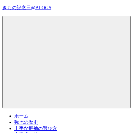
コ
きもの記念日@BLOGS
ン
テ
着
ン
物
ツ
初
へ
心
ス
者
キ
で
ッ
も、
プ
Menu
楽
し
く
読
ん
で
参
考
ホーム
に
弥七の歴史
な
上手な振袖の選び方
る