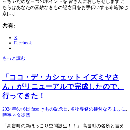
っちゃだめな三つのポイントを 皆さんにおしらせします こ
ちらはあなたの素敵なきもの記念日をお手伝いする布施弥七
京[…]
共有:
X
Facebook
もっと読む
「ココ・デ・カシェット イズミヤさ
ん」がリニューアルで完成したので、
行ってきた！
2024年6月6日
fuse
きもの記念日
,
名物専務の徒然なるままに
,
時事ネタ徒然
「高畠町の新ほっこり空間誕生！！」 高畠町の名所と言え