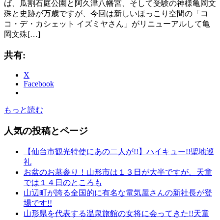
ば、瓜割石庭公園と阿久津八幡宮、そして受験の神様亀岡文
殊と史跡が万歳ですが、今回は新しいほっこり空間の「コ
コ・デ・カシェット イズミヤさん」がリニューアルして亀
岡文殊[…]
共有:
X
Facebook
もっと読む
人気の投稿とページ
【仙台市観光特使にあの二人が!!】ハイキュー!!聖地巡
礼
お盆のお墓参り！山形市は１３日が大半ですが、天童
では１４日のところも
山辺町が誇る全国的に有名な電気屋さんの新社長が登
場です!!
山形県を代表する温泉旅館の女将に会ってきた!!天童