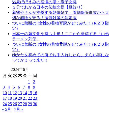
温泉ほほえみの宿滝の湯・陽子女将
３分でわかる日本の伝統文様【豆絞り】
着物やさんが推奨する乾燥剤で、着物保管事故から大
切な着物を守る！湿気対策の決定版
ついに禁断の!!女性の着物👘脱がせてみた!!（R２０指
定）
日本一の麺文化を持つ山形！ここから発信する「山形
ラーメン列伝」
ついに禁断の!!女性の着物👘脱がせてみた!!（R２０指
定）
ゆかたを初めての所でお手入れしたら、えらい事にな
ってかえって来た!!
2024年6月
月
火
水
木
金
土
日
1
2
3
4
5
6
7
8
9
10
11
12
13
14
15
16
17
18
19
20
21
22
23
24
25
26
27
28
29
30
« 5月
7月 »