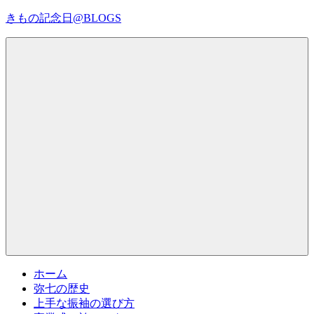
コ
きもの記念日@BLOGS
ン
テ
着
ン
物
ツ
初
へ
心
ス
者
キ
で
ッ
も、
プ
Menu
楽
し
く
読
ん
で
参
考
ホーム
に
弥七の歴史
な
上手な振袖の選び方
る