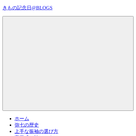
コ
きもの記念日@BLOGS
ン
テ
着
ン
物
ツ
初
へ
心
ス
者
キ
で
ッ
も、
プ
Menu
楽
し
く
読
ん
で
参
考
ホーム
に
弥七の歴史
な
上手な振袖の選び方
る