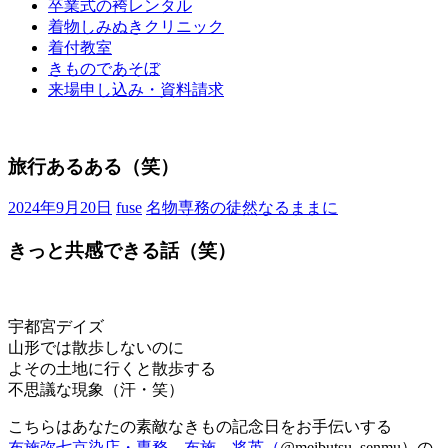
卒業式の袴レンタル
ブ
着物しみぬきクリニック
ロ
着付教室
グ
きものであそぼ
で
来場申し込み・資料請求
す。
旅行あるある（笑）
2024年9月20日
fuse
名物専務の徒然なるままに
きっと共感できる話（笑）
宇都宮デイズ
山形では散歩しないのに
よその土地に行くと散歩する
不思議な現象（汗・笑）
こちらはあなたの素敵なきもの記念日をお手伝いする
布施弥七京染店・専務 布施 将英（
@meibutsu_senmu）の