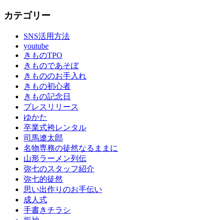
振
カテゴリー
袖
振
SNS活用方法
袖
youtube
の
きものTPO
し
きものであそぼ
み
きもののお手入れ
ぬ
きもの初心者
き
きもの記念日
振
プレスリリース
袖
ゆかた
レ
卒業式袴レンタル
ン
司馬遼太郎
タ
名物専務の徒然なるままに
ル
山形ラーメン列伝
振
弥七のスタッフ紹介
袖
弥七的徒然
展
思い出作りのお手伝い
日
成人式
本
手書きチラシ
文