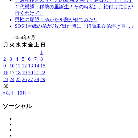
「お相撲さんサイズの着物反物ってあるの！？」第７
染
２代横綱・稀勢の里誕生！その時私は、袖付けに目が
店
行くわけで。
弥
男性の願望！ゆかたを脱がせてみた!!
七
SOS!!唐織の糸が飛び出た時に「超簡単☆糸浮き直し」
繊
隊
2024年9月
思
月
火
水
木
金
土
日
い
1
出
2
3
4
5
6
7
8
つ
9
10
11
12
13
14
15
く
16
17
18
19
20
21
22
り
思
23
24
25
26
27
28
29
い
30
出
« 8月
10月 »
作
り
ソーシャル
の
お
Facebook
Twitter
手
Instagram
伝
YouTube
い