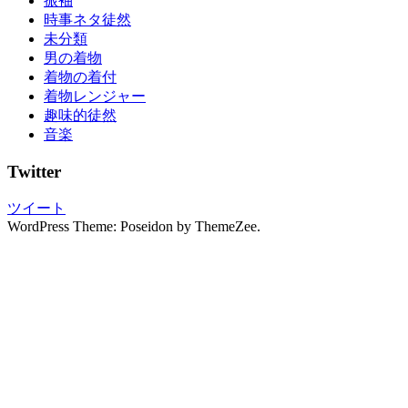
振袖
化
時事ネタ徒然
浴
未分類
衣
男の着物
浴
着物の着付
衣
着物レンジャー
の
趣味的徒然
着
音楽
付
け
Twitter
浴
衣
ツイート
れ
WordPress Theme: Poseidon by ThemeZee.
ん
た
る
男
の
着
物
男
物