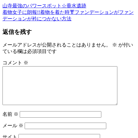
前
き
山寺最強のパワースポット☆垂水遺跡
投
の
次
も
着物女子に朗報!!着物を着た時👘ファンデーションがファン
稿
記
の
の
デーションが衿につかない方法
事:
記
ゆ
ナ
返信を残す
事:
か
ビ
た
ゆ
メールアドレスが公開されることはありません。
※
が付い
ゲ
か
ている欄は必須項目です
ー
た
コメント
※
の
シ
着
ョ
付
レ
ン
ン
タ
ル
司
名前
※
馬
遼
メール
※
太
郎
サイト