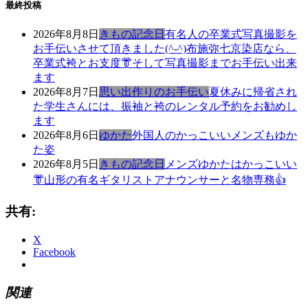
最終投稿
2026年8月8日
きもの記念日
有名人の卒業式写真撮影を
お手伝いさせて頂きました(^-^)布施弥七京染店なら、
卒業式袴とお支度👘そして写真撮影までお手伝い出来
ます
2026年8月7日
思い出作りのお手伝い
夏休みに帰省され
た学生さんには、振袖と袴のレンタル予約をお勧めし
ます
2026年8月6日
ゆかた
外国人のかっこいいメンズもゆか
た姿
2026年8月5日
きもの記念日
メンズゆかたはかっこいい
👘山形の有名ギタリストアナウンサーと名物専務👍
共有:
X
Facebook
関連