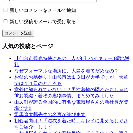
名
物
新しいコメントをメールで通知
専
新しい投稿をメールで受け取る
務
山
形
振
人気の投稿とページ
袖
レ
【仙台市観光特使にあの二人が!!】ハイキュー!!聖地巡
ン
礼
タ
なぜフォーマルな場所に、大島を着てだめなの？
ル
お盆のお墓参り！山形市は１３日が大半ですが、天童
山
では１４日のところも
形
意外に知られていない！？男性着物の隠れたおしゃれ
着
👘お羽織・着物の裏物事情、まとめてみました
物
山辺町が誇る全国的に有名な電気屋さんの新社長が登
布
場です!!
施
司馬遼太郎先生の名言が並びます
弥
初心者向け！「浴衣を着た時、キレイに見えるしぐさ
七
をご紹介」します
京