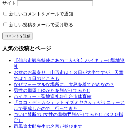
和〜
サイト
美
っ
新しいコメントをメールで通知
く
新しい投稿をメールで受け取る
り
和
文
化
人気の投稿とページ
山
形
【仙台市観光特使にあの二人が!!】ハイキュー!!聖地巡
の
礼
有
お盆のお墓参り！山形市は１３日が大半ですが、天童
名
では１４日のところも
店
なぜフォーマルな場所に、大島を着てだめなの？
山
男性の願望！ゆかたを脱がせてみた!!
形
ハイキュー・聖地巡礼＠仙台市体育館
の
「ココ・デ・カシェット イズミヤさん」がリニューア
老
ルで完成したので、行ってきた！
舗
ついに禁断の!!女性の着物👘脱がせてみた!!（R２０指
山
定）
形
司馬遼太郎先生の名言が並びます
振