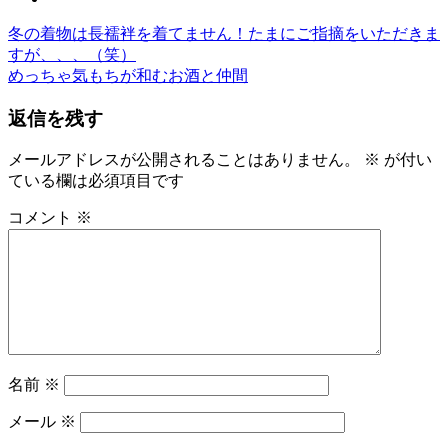
前
き
冬の着物は長襦袢を着てません！たまにご指摘をいただきま
投
の
も
すが、、、（笑）
稿
記
次
の
めっちゃ気もちが和むお酒と仲間
事:
の
ゆ
ナ
返信を残す
記
か
ビ
事:
た
ゆ
メールアドレスが公開されることはありません。
※
が付い
ゲ
か
ている欄は必須項目です
ー
た
コメント
※
の
シ
着
ョ
付
レ
ン
ン
タ
ル
名
名前
※
物
専
メール
※
務