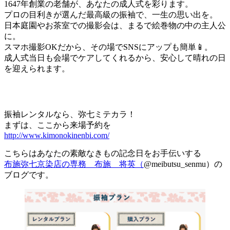
1647年創業の老舗が、あなたの成人式を彩ります。
プロの目利きが選んだ最高級の振袖で、一生の思い出を。
日本庭園やお茶室での撮影会は、まるで絵巻物の中の主人公
に。
スマホ撮影OKだから、その場でSNSにアップも簡単📱。
成人式当日も会場でケアしてくれるから、安心して晴れの日
を迎えられます。
振袖レンタルなら、弥七ミテカラ！
まずは、ここから来場予約を
http://www.kimonokinenbi.com/
こちらはあなたの素敵なきもの記念日をお手伝いする
布施弥七京染店の専務 布施 将英（
@meibutsu_senmu）の
ブログです。