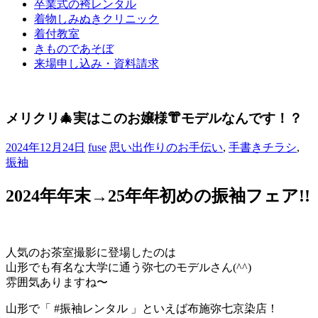
卒業式の袴レンタル
ブ
着物しみぬきクリニック
ロ
着付教室
グ
きものであそぼ
で
来場申し込み・資料請求
す。
メリクリ🎄実はこのお嬢様👘モデルなんです！？
2024年12月24日
fuse
思い出作りのお手伝い
,
手書きチラシ
,
振袖
2024年年末→25年年初めの振袖フェア!!
人気のお茶室撮影に登場したのは
山形でも有名な大学に通う弥七のモデルさん(^^)
雰囲気ありますね〜
山形で「 #振袖レンタル 」といえば布施弥七京染店！