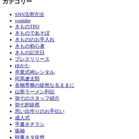
カテゴリー
り
思
SNS活用方法
い
youtube
出
きものTPO
作
きものであそぼ
り
きもののお手入れ
の
きもの初心者
お
きもの記念日
手
プレスリリース
伝
ゆかた
い
卒業式袴レンタル
成
司馬遼太郎
人
名物専務の徒然なるままに
式
山形ラーメン列伝
成
弥七のスタッフ紹介
人
弥七的徒然
式
思い出作りのお手伝い
の
成人式
振
手書きチラシ
袖
振袖
振
時事ネタ徒然