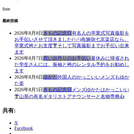
fuse
最終投稿
2026年8月8日
きもの記念日
有名人の卒業式写真撮影を
お手伝いさせて頂きました(^-^)布施弥七京染店なら、
卒業式袴とお支度👘そして写真撮影までお手伝い出来
ます
2026年8月7日
思い出作りのお手伝い
夏休みに帰省され
た学生さんには、振袖と袴のレンタル予約をお勧めし
ます
2026年8月6日
ゆかた
外国人のかっこいいメンズもゆか
た姿
2026年8月5日
きもの記念日
メンズゆかたはかっこいい
👘山形の有名ギタリストアナウンサーと名物専務👍
共有:
X
Facebook