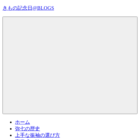
コ
きもの記念日@BLOGS
ン
テ
着
ン
物
ツ
初
へ
心
ス
者
キ
で
ッ
も、
プ
Menu
楽
し
く
読
ん
で
参
考
ホーム
に
弥七の歴史
な
上手な振袖の選び方
る