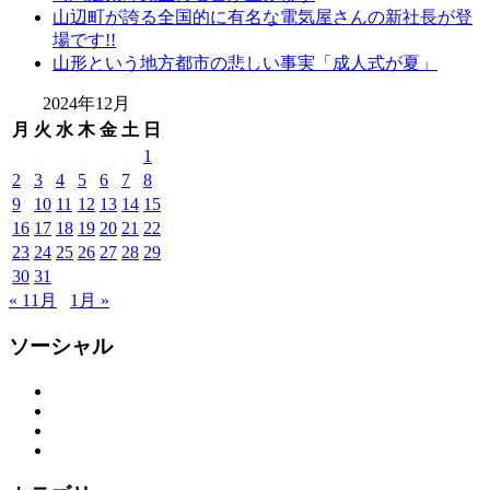
山辺町が誇る全国的に有名な電気屋さんの新社長が登
袖
場です!!
レ
山形という地方都市の悲しい事実「成人式が夏」
ン
タ
2024年12月
ル
月
火
水
木
金
土
日
山
1
形
2
3
4
5
6
7
8
着
9
10
11
12
13
14
15
物
16
17
18
19
20
21
22
布
施
23
24
25
26
27
28
29
弥
30
31
七
« 11月
1月 »
京
染
ソーシャル
店
思
Facebook
Twitter
い
Instagram
出
YouTube
つ
く