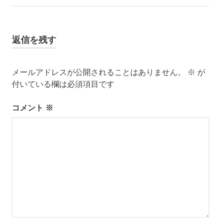
か
ナ
事:
た
ビ
ゆ
か
返信を残す
ゲ
た
の
ー
着
メールアドレスが公開されることはありません。
※
が
付
付いている欄は必須項目です
シ
レ
ン
ョ
コメント
※
タ
ル
ン
名
物
専
務
和〜
美っ
くり
和