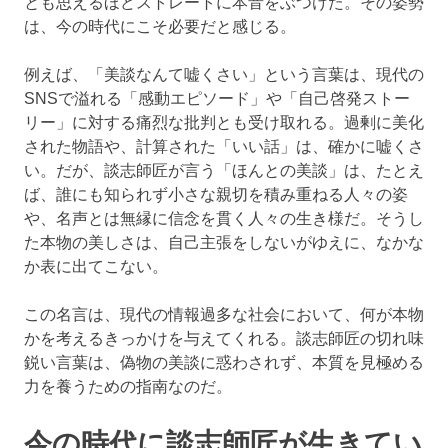
とも思えるほどストレートに本音をぶつけた。その姿勢
は、今の時代にこそ必要だと感じる。
例えば、「美談なんて嘘くさい」という言葉は、現代の
SNSで溢れる「感動エピソード」や「自己啓発ストー
リー」に対する痛烈な批判とも受け取れる。過剰に美化
された物語や、計算された「いい話」は、確かに嘘くさ
い。だが、談志師匠が言う「ほんとの美談」は、たとえ
ば、誰にも知られず小さな親切を積み重ねる人々の姿
や、名声とは無縁に信念を貫く人々の生き様だ。そうし
た本物の美しさは、自己主張をしないがゆえに、なかな
か表に出てこない。
この名言は、現代の情報過多な社会において、何が本物
かを考えるきっかけを与えてくれる。談志師匠の切れ味
鋭い言葉は、偽物の美談に惑わされず、本質を見極める
力を養うための指南なのだ。
今の時代に談志師匠が生きてい