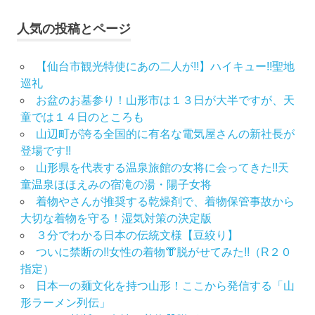
ル
人気の投稿とページ
山
形
着
【仙台市観光特使にあの二人が!!】ハイキュー!!聖地
物
巡礼
布
お盆のお墓参り！山形市は１３日が大半ですが、天
施
童では１４日のところも
弥
山辺町が誇る全国的に有名な電気屋さんの新社長が
七
登場です!!
京
山形県を代表する温泉旅館の女将に会ってきた!!天
染
童温泉ほほえみの宿滝の湯・陽子女将
店
着物やさんが推奨する乾燥剤で、着物保管事故から
思
大切な着物を守る！湿気対策の決定版
い
３分でわかる日本の伝統文様【豆絞り】
出
ついに禁断の!!女性の着物👘脱がせてみた!!（R２０
つ
く
指定）
り
日本一の麺文化を持つ山形！ここから発信する「山
形ラーメン列伝」
思