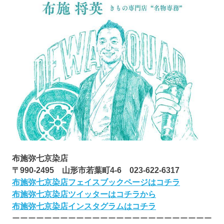
布施弥七京染店
〒990-2495 山形市若葉町4-6 023-622-6317
布施弥七京染店フェイスブックページはコチラ
布施弥七京染店ツイッターはコチラから
布施弥七京染店インスタグラムはコチラ
ーーーーーーーーーーーーーーーーーーーーーーーーー