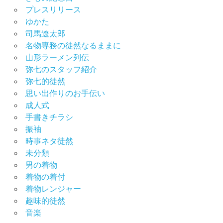
振
プレスリリース
袖
ゆかた
展
司馬遼太郎
振
名物専務の徒然なるままに
袖
山形ラーメン列伝
撮
弥七のスタッフ紹介
影
弥七的徒然
会
思い出作りのお手伝い
振
成人式
袖
手書きチラシ
選
振袖
び
時事ネタ徒然
男
未分類
の
男の着物
着
物
着物の着付
着物レンジャー
着
趣味的徒然
付
の
音楽
お