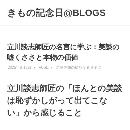
コ
ン
きもの記念日@BLOGS
MENU
テ
着
ン
物
ツ
初
へ
心
ス
立川談志師匠の名言に学ぶ：美談の
者
キ
で
嘘くささと本物の価値
も、
ッ
楽
プ
2025年9月2日
FUSE
名物専務の徒然なるままに
し
く
読
立川談志師匠の「ほんとの美談
ん
で
は恥ずかしがって出てこな
参
考
い」から感じること
に
な
る