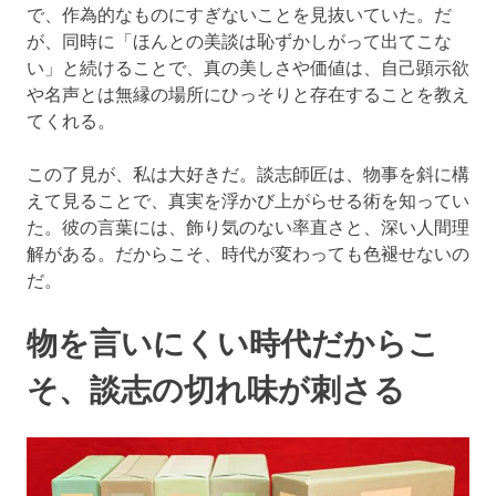
で、作為的なものにすぎないことを見抜いていた。だ
が、同時に「ほんとの美談は恥ずかしがって出てこな
い」と続けることで、真の美しさや価値は、自己顕示欲
や名声とは無縁の場所にひっそりと存在することを教え
てくれる。
この了見が、私は大好きだ。談志師匠は、物事を斜に構
えて見ることで、真実を浮かび上がらせる術を知ってい
た。彼の言葉には、飾り気のない率直さと、深い人間理
解がある。だからこそ、時代が変わっても色褪せないの
だ。
物を言いにくい時代だからこ
そ、談志の切れ味が刺さる