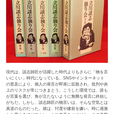
現代は、談志師匠が活躍した時代よりもさらに「物を言
いにくい」時代になっている。SNSやインターネット
の普及により、個人の発言が即座に拡散され、批判や炎
上のリスクが常につきまとう。こうした環境では、誰も
が言葉を選び、角が立たないように無難な発言に終始し
がちだ。しかし、談志師匠の物言いは、そんな空気とは
真逆のものだった。彼は、忖度や建前を嫌い、時に過激