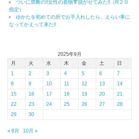
い
ついに禁断の!!女性の着物👘脱がせてみた!!（R２０
出
指定）
作
ゆかたを初めての所でお手入れしたら、えらい事に
り
なってかえって来た!!
の
お
手
伝
い
2025年9月
成
月
火
水
木
金
土
日
人
1
2
3
4
5
6
7
式
8
9
10
11
12
13
14
成
人
15
16
17
18
19
20
21
式
22
23
24
25
26
27
28
の
振
29
30
袖
振
« 8月
10月 »
袖