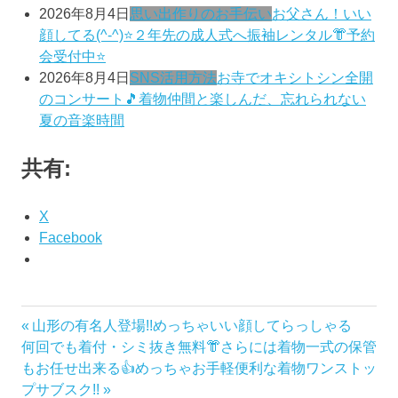
2026年8月4日
思い出作りのお手伝い
お父さん！いい
顔してる(^-^)⭐️２年先の成人式へ振袖レンタル👘予約
会受付中⭐️
2026年8月4日
SNS活用方法
お寺でオキシトシン全開
のコンサート🎵着物仲間と楽しんだ、忘れられない
夏の音楽時間
共有:
X
Facebook
き
前
山形の有名人登場!!めっちゃいい顔してらっしゃる
投
も
次
の
何回でも着付・シミ抜き無料👘さらには着物一式の保管
の
稿
の
記
もお任せ出来る👍めっちゃお手軽便利な着物ワンストッ
ゆ
記
事:
プサブスク!!