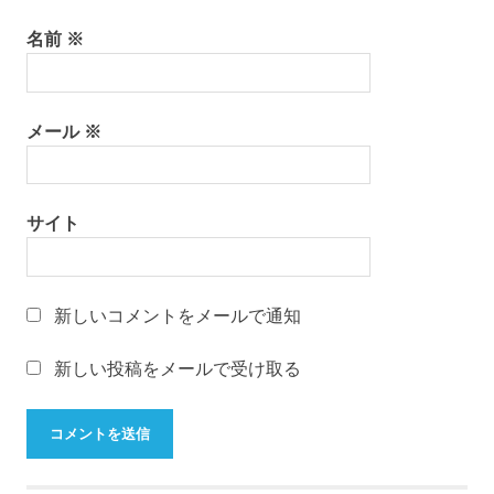
文
名前
※
化
山
形
の
メール
※
有
名
店
サイト
山
形
の
老
新しいコメントをメールで通知
舗
山
新しい投稿をメールで受け取る
形
振
袖
レ
ン
タ