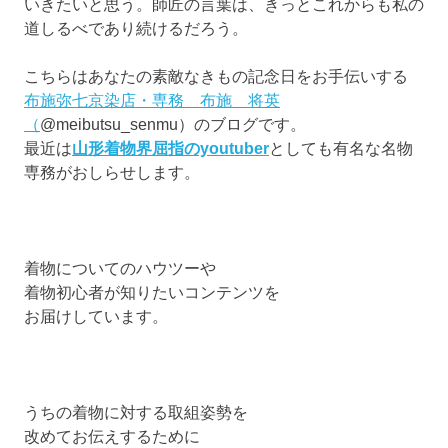
いきたいと思う。師匠の言葉は、きっとこれからも私の
道しるべであり続けるだろう。
こちらはあなたの素敵なきもの記念日をお手伝いする
布施弥七京染店・専務 布施 将英
（
@meibutsu_senmu）のブログです。
最近は
山形着物界屈指のyoutuber
としても有名な名物
専務がおしらせします。
着物についてのハウツーや
着物初心者が知りたいコンテンツを
お届けしています。
うちの着物に対する取組姿勢を
改めてお伝えするために