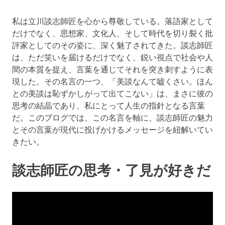
ブ
ロ
私は立川談志師匠を心から尊敬している。落語家として
グ
だけでなく、思想家、文化人、そして時代を切り裂く批
で
す。
評家としてのその姿に、深く魅了されてきた。談志師匠
は、ただ笑いを届けるだけでなく、鋭い視点で社会や人
間の本質を捉え、言葉を通じてそれを突き刺すように表
現した。その名言の一つ、「美談なんて嘘くさい。ほん
との美談は恥ずかしがって出てこない」は、まさに彼の
思考の結晶であり、私にとって人生の指針となる言葉
だ。このブログでは、この名言を軸に、談志師匠の魅力
とその言葉が現代に投げかけるメッセージを紐解いてい
きたい。
談志師匠の思考・了見が好きだ