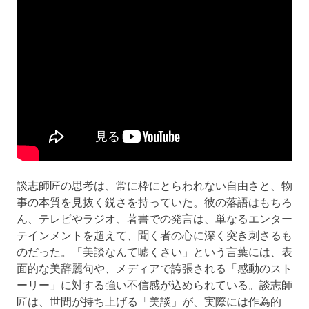
談志師匠の思考は、常に枠にとらわれない自由さと、物
事の本質を見抜く鋭さを持っていた。彼の落語はもちろ
ん、テレビやラジオ、著書での発言は、単なるエンター
テインメントを超えて、聞く者の心に深く突き刺さるも
のだった。「美談なんて嘘くさい」という言葉には、表
面的な美辞麗句や、メディアで誇張される「感動のスト
ーリー」に対する強い不信感が込められている。談志師
匠は、世間が持ち上げる「美談」が、実際には作為的