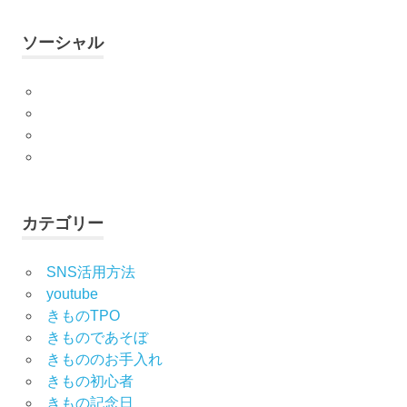
振
袖
ソーシャル
の
し
み
Facebook
ぬ
Twitter
き
Instagram
振
YouTube
袖
の
写
カテゴリー
真
撮
影
SNS活用方法
youtube
振
袖
きものTPO
レ
きものであそぼ
ン
きもののお手入れ
タ
きもの初心者
ル
きもの記念日