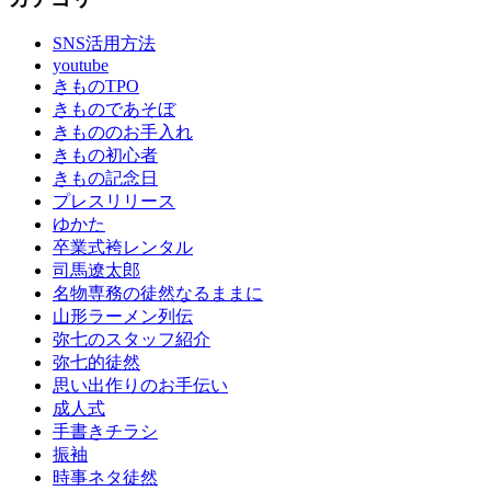
SNS活用方法
youtube
きものTPO
きものであそぼ
きもののお手入れ
きもの初心者
きもの記念日
プレスリリース
ゆかた
卒業式袴レンタル
司馬遼太郎
名物専務の徒然なるままに
山形ラーメン列伝
弥七のスタッフ紹介
弥七的徒然
思い出作りのお手伝い
成人式
手書きチラシ
振袖
時事ネタ徒然