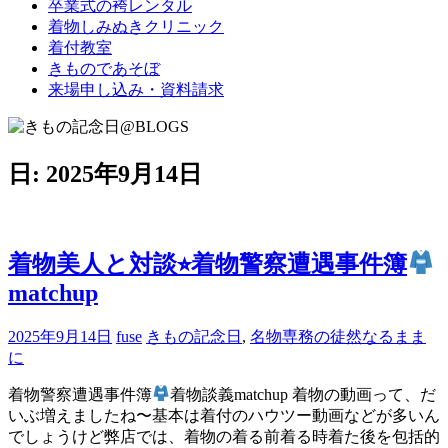
卒業式の袴レンタル
ブ
着物しみぬきクリニック
ロ
着付教室
グ
きものであそぼ
で
来場申し込み・資料請求
す。
日:
2025年9月14日
着物美人と対談⭐︎着物警察遭遇事件簿
matchup
2025年9月14日
fuse
きもの記念日
,
名物専務の徒然なるまま
に
着物警察遭遇事件簿
着物談義matchup 着物の動画って、だ
いぶ増えましたね〜基本は着付のハウツー動画などが多いん
でしょうけど弊店では、着物の着る前着る時着た後を包括的