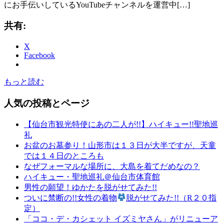
にお手伝いしているYouTubeチャンネルを運営中[…]
共有:
X
Facebook
もっと読む
人気の投稿とページ
【仙台市観光特使にあの二人が!!】ハイキュー!!聖地巡
礼
お盆のお墓参り！山形市は１３日が大半ですが、天童
では１４日のところも
なぜフォーマルな場所に、大島を着てだめなの？
ハイキュー・聖地巡礼＠仙台市体育館
男性の願望！ゆかたを脱がせてみた!!
ついに禁断の!!女性の着物
脱がせてみた!!（R２０指
定）
「ココ・デ・カシェット イズミヤさん」がリニューア