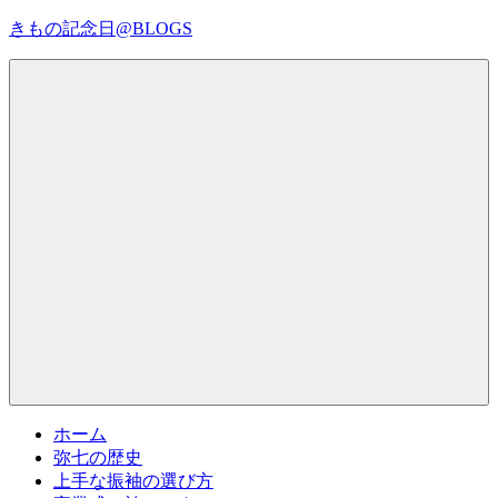
コ
きもの記念日@BLOGS
ン
テ
着
ン
物
ツ
初
へ
心
ス
者
キ
で
ッ
も、
プ
Menu
楽
し
く
読
ん
で
参
考
ホーム
に
弥七の歴史
な
上手な振袖の選び方
る