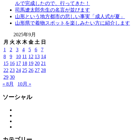
ルで完成したので、行ってきた！
司馬遼太郎先生の名言が並びます
山形という地方都市の悲しい事実「成人式が夏」
山形県で着物スポットを楽しみたい方に紹介します
2025年9月
月
火
水
木
金
土
日
1
2
3
4
5
6
7
8
9
10
11
12
13
14
15
16
17
18
19
20
21
22
23
24
25
26
27
28
29
30
« 8月
10月 »
ソーシャル
Facebook
Twitter
Instagram
YouTube
カテゴリー