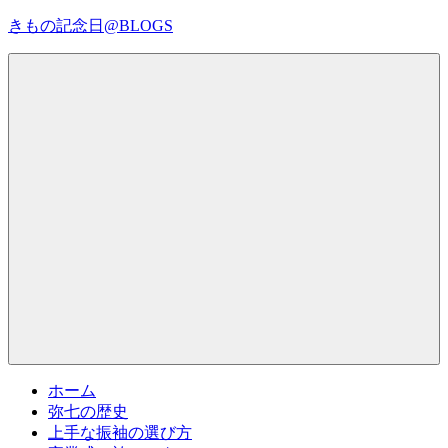
コ
きもの記念日@BLOGS
ン
テ
着
ン
物
ツ
初
へ
心
ス
者
キ
で
ッ
も、
プ
Menu
楽
し
く
読
ん
で
参
考
ホーム
に
弥七の歴史
な
上手な振袖の選び方
る