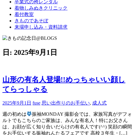
卒業式の袴レンタル
ブ
着物しみぬきクリニック
ロ
着付教室
グ
きものであそぼ
で
来場申し込み・資料請求
す。
日:
2025年9月1日
山形の有名人登場!!めっちゃいい顔し
てらっしゃる
2025年9月1日
fuse
思い出作りのお手伝い
,
成人式
週の初めは
振袖MONDAY 撮影会では、家族写真がデフォ
ルトでもこちらのご家族は、みんな有名人！特にお父さん
は、お顔が広く知り合いだらけの有名人です(^^) 笑顔の瞬間
をお手伝いする振袖れんたるフェアです 高校３年生・[…]