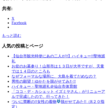
共有:
X
Facebook
もっと読む
人気の投稿とページ
【仙台市観光特使にあの二人が!!】ハイキュー!!聖地巡
礼
お盆のお墓参り！山形市は１３日が大半ですが、天童
では１４日のところも
なぜフォーマルな場所に、大島を着てだめなの？
男性の願望！ゆかたを脱がせてみた!!
ハイキュー・聖地巡礼＠仙台市体育館
「ココ・デ・カシェット イズミヤさん」がリニューア
ルで完成したので、行ってきた！
ついに禁断の!!女性の着物
脱がせてみた!!（R２０指
定）