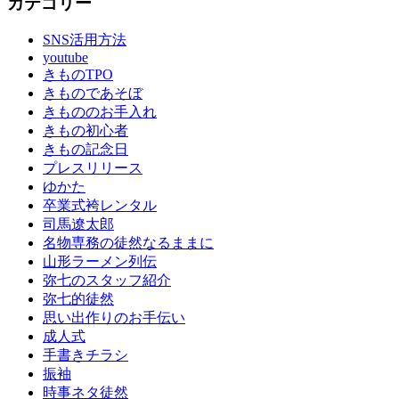
カテゴリー
SNS活用方法
youtube
きものTPO
きものであそぼ
きもののお手入れ
きもの初心者
きもの記念日
プレスリリース
ゆかた
卒業式袴レンタル
司馬遼太郎
名物専務の徒然なるままに
山形ラーメン列伝
弥七のスタッフ紹介
弥七的徒然
思い出作りのお手伝い
成人式
手書きチラシ
振袖
時事ネタ徒然