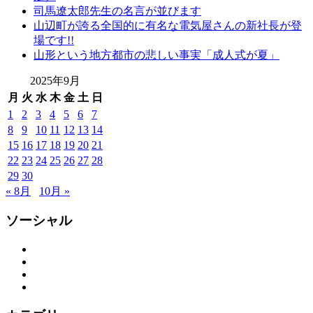
司馬遼太郎先生の名言が並びます
山辺町が誇る全国的に有名な電気屋さんの新社長が登
場です!!
山形という地方都市の悲しい事実「成人式が夏」
2025年9月
月
火
水
木
金
土
日
1
2
3
4
5
6
7
8
9
10
11
12
13
14
15
16
17
18
19
20
21
22
23
24
25
26
27
28
29
30
« 8月
10月 »
ソーシャル
Facebook
Twitter
Instagram
YouTube