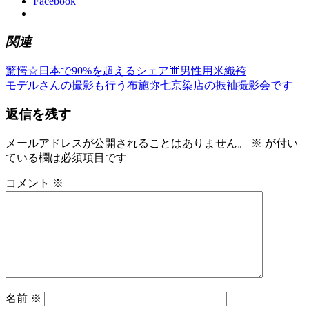
Facebook
関連
前
き
驚愕☆日本で90%を超えるシェア👘男性用米織袴
投
の
次
も
モデルさんの撮影も行う布施弥七京染店の振袖撮影会です
稿
記
の
の
返信を残す
事:
記
ゆ
ナ
事:
か
ビ
た
メールアドレスが公開されることはありません。
※
が付い
ゆ
ている欄は必須項目です
ゲ
か
ー
コメント
※
た
の
シ
着
ョ
付
レ
ン
ン
タ
ル
名前
※
名