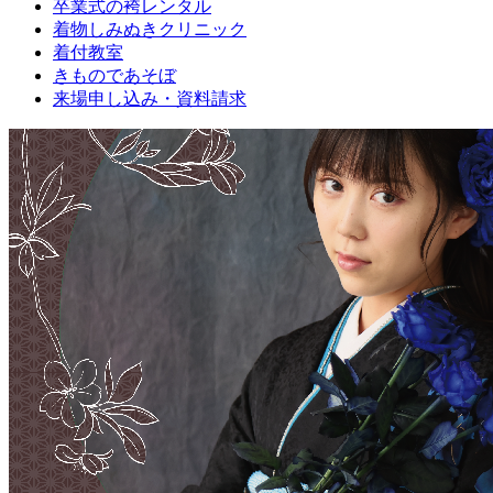
卒業式の袴レンタル
ブ
着物しみぬきクリニック
ロ
着付教室
グ
きものであそぼ
で
来場申し込み・資料請求
す。