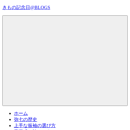
コ
きもの記念日@BLOGS
ン
テ
着
ン
物
ツ
初
へ
心
ス
者
キ
で
ッ
も、
プ
Menu
楽
し
く
読
ん
で
参
考
ホーム
に
弥七の歴史
な
上手な振袖の選び方
る