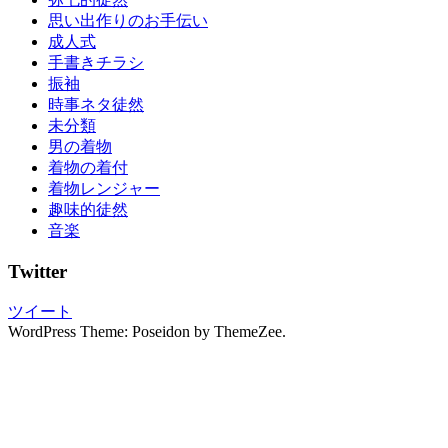
振
思い出作りのお手伝い
袖
成人式
振
手書きチラシ
袖
振袖
振
時事ネタ徒然
袖
未分類
の
男の着物
し
着物の着付
み
着物レンジャー
ぬ
趣味的徒然
き
音楽
振
袖
Twitter
の
写
ツイート
真
WordPress Theme: Poseidon by ThemeZee.
撮
影
振
袖
レ