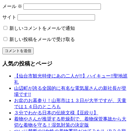
物
メール
※
専
務
サイト
和〜
美
新しいコメントをメールで通知
っ
新しい投稿をメールで受け取る
く
り
和
文
人気の投稿とページ
化
山
【仙台市観光特使にあの二人が!!】ハイキュー!!聖地巡
形
礼
の
山辺町が誇る全国的に有名な電気屋さんの新社長が登
有
場です!!
名
お盆のお墓参り！山形市は１３日が大半ですが、天童
店
では１４日のところも
山
３分でわかる日本の伝統文様【豆絞り】
形
着物やさんが推奨する乾燥剤で、着物保管事故から大
の
切な着物を守る！湿気対策の決定版
老