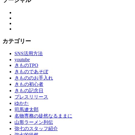
ソーシャル
出
つ
Facebook
Twitter
く
Instagram
り
YouTube
思
い
カテゴリー
出
作
SNS活用方法
り
youtube
の
きものTPO
お
きものであそぼ
手
きもののお手入れ
伝
きもの初心者
い
きもの記念日
成
プレスリリース
人
ゆかた
式
司馬遼太郎
成
名物専務の徒然なるままに
人
山形ラーメン列伝
式
弥七のスタッフ紹介
の
弥七的徒然