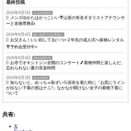
最終投稿
2026年8月5日
きもの記念日
メンズゆかたはかっこいい👘山形の有名ギタリストアナウンサ
ーと名物専務👍
2026年8月4日
思い出作りのお手伝い
お父さん！いい顔してる(^-^)⭐️２年先の成人式へ振袖レンタル
👘予約会受付中⭐️
2026年8月4日
SNS活用方法
お寺でオキシトシン全開のコンサート🎵着物仲間と楽しんだ、
忘れられない夏の音楽時間
2026年8月3日
きものTPO
知らないと、めっちゃ恥ずい💦浴衣を着た時に「お尻にライン
が出ない下着の形はナニ?」なかなか聞けない女子の着物下着に
ついて
共有:
X