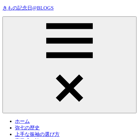
コ
きもの記念日@BLOGS
ン
テ
着
ン
物
ツ
初
へ
心
ス
者
キ
で
ッ
も、
プ
Menu
楽
し
く
読
ん
で
参
考
ホーム
に
弥七の歴史
な
上手な振袖の選び方
る