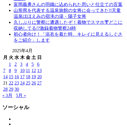
富岡義勇さんの羽織に込められた思いと仕立ての言葉
山形県を代表する温泉旅館の女将に会ってきた!!天童
温泉ほほえみの宿滝の湯・陽子女将
久しぶりに警察に遭遇したぞ！着物でスマホ👘どこに
収納してる!?激録着物警察24時
初心者向け！「浴衣を着た時、キレイに見えるしぐさ
をご紹介」します
2025年4月
月
火
水
木
金
土
日
1
2
3
4
5
6
7
8
9
10
11
12
13
14
15
16
17
18
19
20
21
22
23
24
25
26
27
28
29
30
« 3月
5月 »
ソーシャル
Facebook
Twitter