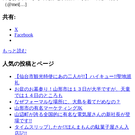
（@mei[…]
共有:
X
Facebook
もっと読む
人気の投稿とページ
【仙台市観光特使にあの二人が!!】ハイキュー!!聖地巡
礼
お盆のお墓参り！山形市は１３日が大半ですが、天童
では１４日のところも
なぜフォーマルな場所に、大島を着てだめなの？
山形市の有名マーケティングJK
山辺町が誇る全国的に有名な電気屋さんの新社長が登
場です!!
タイムスリップしたか!?ほんまもんの駄菓子屋さん入
店記!!