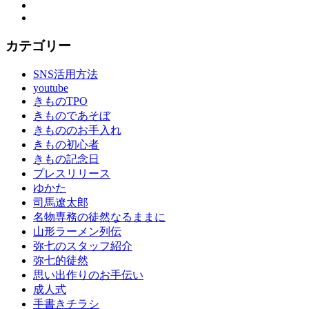
Instagram
YouTube
カテゴリー
SNS活用方法
youtube
きものTPO
きものであそぼ
きもののお手入れ
きもの初心者
きもの記念日
プレスリリース
ゆかた
司馬遼太郎
名物専務の徒然なるままに
山形ラーメン列伝
弥七のスタッフ紹介
弥七的徒然
思い出作りのお手伝い
成人式
手書きチラシ