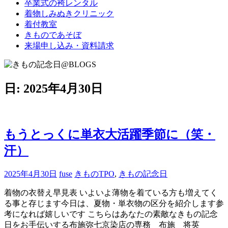
卒業式の袴レンタル
ブ
着物しみぬきクリニック
ロ
着付教室
グ
きものであそぼ
で
来場申し込み・資料請求
す。
日:
2025年4月30日
もうとっくに単衣大活躍季節に（笑・
汗）
2025年4月30日
fuse
きものTPO
,
きもの記念日
着物の衣替え早見表 いよいよ薄物を着ている方も増えてく
る事と存じます今日は、夏物・単衣物の区分を紹介します参
考になれば嬉しいです こちらはあなたの素敵なきもの記念
日をお手伝いする布施弥七京染店の専務 布施 将英