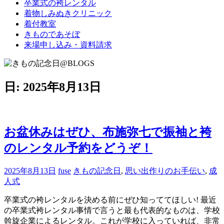
卒業式の袴レンタル
ブ
着物しみぬきクリニック
ロ
着付教室
グ
きものであそぼ
で
来場申し込み・資料請求
す。
日:
2025年8月13日
お盆休みはぜひ、布施弥七で振袖と袴
のレンタル予約をどうぞ！
2025年8月13日
fuse
きもの記念日
,
思い出作りのお手伝い
,
成
人式
卒業式の袴レンタルを決める前にぜひ知っててほしい! 最近
の卒業式袴レンタル事情で言うと最も代表的なものは、学校
斡旋企業によるレンタル。これが学校に入っていれば、非常