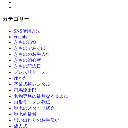
Instagram
YouTube
カテゴリー
SNS活用方法
youtube
きものTPO
きものであそぼ
きもののお手入れ
きもの初心者
きもの記念日
プレスリリース
ゆかた
卒業式袴レンタル
司馬遼太郎
名物専務の徒然なるままに
山形ラーメン列伝
弥七のスタッフ紹介
弥七的徒然
思い出作りのお手伝い
成人式