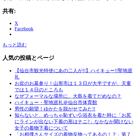
共有:
X
Facebook
もっと読む
人気の投稿とページ
【仙台市観光特使にあの二人が!!】ハイキュー!!聖地巡
礼
お盆のお墓参り！山形市は１３日が大半ですが、天童
では１４日のところも
なぜフォーマルな場所に、大島を着てだめなの？
ハイキュー・聖地巡礼＠仙台市体育館
男性の願望！ゆかたを脱がせてみた!!
知らないと、めっちゃ恥ずい💦浴衣を着た時に「お尻
にラインが出ない下着の形はナニ?」なかなか聞けない
女子の着物下着について
「お相撲さんサイズの着物反物ってあるの！？」第７