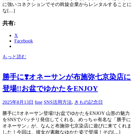
に強いコネクションでその斡旋企業からレンタルすることに
な[…]
共有:
X
Facebook
もっと読む
勝手に❣️オネーサンが布施弥七京染店に
登場!!お盆でゆかたをENJOY
2025年8月13日
fuse
SNS活用方法
,
きもの記念日
勝手に‼️オネーサン登場!!お盆でゆかたをENJOY 山形の魅力
をSNSでバッチリ発信してくれる、めっちゃ有名な「勝手に
オネーサン」が、なんと布施弥七京染店に遊びに来てくれま
した！今回は、彼女が素敵なゆかた姿で登場！その[…]