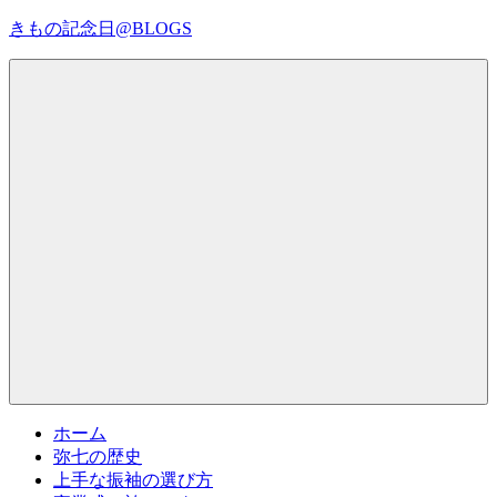
コ
きもの記念日@BLOGS
ン
テ
着
ン
物
ツ
初
へ
心
ス
者
キ
で
ッ
も、
プ
Menu
楽
し
く
読
ん
で
参
考
ホーム
に
弥七の歴史
な
上手な振袖の選び方
る