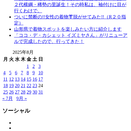
２代横綱・稀勢の里誕生！その時私は、袖付けに目が
行くわけで。
ついに禁断の!!女性の着物👘脱がせてみた!!（R２０指
定）
山形県で着物スポットを楽しみたい方に紹介します
「ココ・デ・カシェット イズミヤさん」がリニューア
ルで完成したので、行ってきた！
2025年8月
月
火
水
木
金
土
日
1
2
3
4
5
6
7
8
9
10
11
12
13
14
15
16
17
18
19
20
21
22
23
24
25
26
27
28
29
30
31
« 7月
9月 »
ソーシャル
Facebook
Twitter