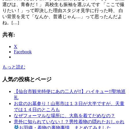
選びは、青春だ！」 高校生も振袖を選ぶんです 「ここで撮
りたい！」って即決した理由スタジオ見学に行った時、 白
い背景を見て「なんか、普通じゃん…」って思ったんだよ
ね。[…]
共有:
X
Facebook
もっと読む
人気の投稿とページ
【仙台市観光特使にあの二人が!!】ハイキュー!!聖地巡
礼
お盆のお墓参り！山形市は１３日が大半ですが、天童
では１４日のところも
なぜフォーマルな場所に、大島を着てだめなの？
意外に知られていない！？男性着物の隠れたおしゃれ
お羽織・着物の裏物事情、まとめてみました