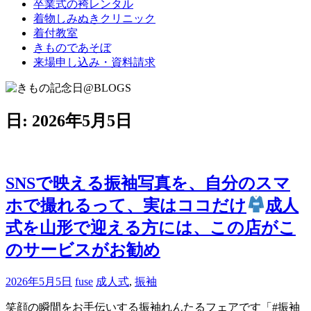
卒業式の袴レンタル
ブ
着物しみぬきクリニック
ロ
着付教室
グ
きものであそぼ
で
来場申し込み・資料請求
す。
日:
2026年5月5日
SNSで映える振袖写真を、自分のスマ
ホで撮れるって、実はココだけ
成人
式を山形で迎える方には、この店がこ
のサービスがお勧め
2026年5月5日
fuse
成人式
,
振袖
笑顔の瞬間をお手伝いする振袖れんたるフェアです「#振袖