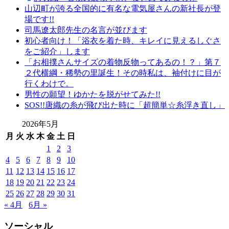
山辺町が誇る全国的に有名な電気屋さんの新社長が登
場です!!
司馬遼太郎先生の名言が並びます
初心者向け！「浴衣を着た時、キレイに見えるしぐさ
をご紹介」します
「お相撲さんサイズの着物反物ってあるの！？」第７
２代横綱・稀勢の里誕生！その時私は、袖付けに目が
行くわけで。
男性の願望！ゆかたを脱がせてみた!!
SOS!!唐織の糸が飛び出た時に「超簡単☆糸浮き直し」
2026年5月
月
火
水
木
金
土
日
1
2
3
4
5
6
7
8
9
10
11
12
13
14
15
16
17
18
19
20
21
22
23
24
25
26
27
28
29
30
31
« 4月
6月 »
ソーシャル