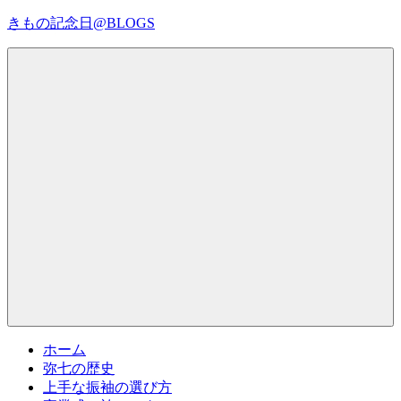
コ
きもの記念日@BLOGS
ン
テ
着
ン
物
ツ
初
へ
心
ス
者
キ
で
ッ
も、
プ
Menu
楽
し
く
読
ん
で
参
考
ホーム
に
弥七の歴史
な
上手な振袖の選び方
る