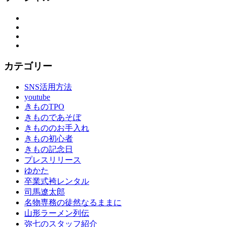
Facebook
Twitter
Instagram
YouTube
カテゴリー
SNS活用方法
youtube
きものTPO
きものであそぼ
きもののお手入れ
きもの初心者
きもの記念日
プレスリリース
ゆかた
卒業式袴レンタル
司馬遼太郎
名物専務の徒然なるままに
山形ラーメン列伝
弥七のスタッフ紹介