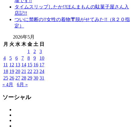
場です!!
タイムスリップしたか!?ほんまもんの駄菓子屋さん入
店記!!
ついに禁断の!!女性の着物👘脱がせてみた!!（R２０指
定）
2026年5月
月
火
水
木
金
土
日
1
2
3
4
5
6
7
8
9
10
11
12
13
14
15
16
17
18
19
20
21
22
23
24
25
26
27
28
29
30
31
« 4月
6月 »
ソーシャル
Facebook
Twitter
Instagram
YouTube