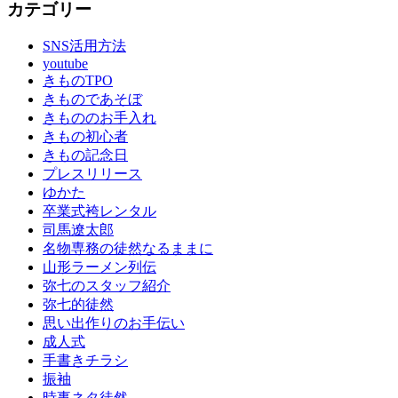
カテゴリー
SNS活用方法
youtube
きものTPO
きものであそぼ
きもののお手入れ
きもの初心者
きもの記念日
プレスリリース
ゆかた
卒業式袴レンタル
司馬遼太郎
名物専務の徒然なるままに
山形ラーメン列伝
弥七のスタッフ紹介
弥七的徒然
思い出作りのお手伝い
成人式
手書きチラシ
振袖
時事ネタ徒然