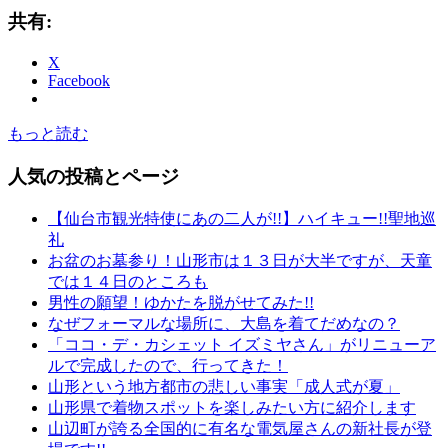
共有:
X
Facebook
もっと読む
人気の投稿とページ
【仙台市観光特使にあの二人が!!】ハイキュー!!聖地巡
礼
お盆のお墓参り！山形市は１３日が大半ですが、天童
では１４日のところも
男性の願望！ゆかたを脱がせてみた!!
なぜフォーマルな場所に、大島を着てだめなの？
「ココ・デ・カシェット イズミヤさん」がリニューア
ルで完成したので、行ってきた！
山形という地方都市の悲しい事実「成人式が夏」
山形県で着物スポットを楽しみたい方に紹介します
山辺町が誇る全国的に有名な電気屋さんの新社長が登