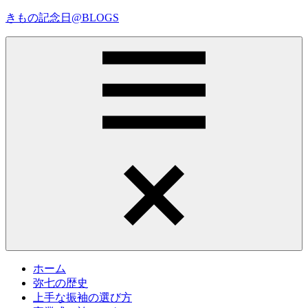
コ
きもの記念日@BLOGS
ン
テ
着
ン
物
ツ
初
へ
心
ス
者
キ
で
ッ
も、
プ
Menu
楽
し
く
読
ん
で
参
考
ホーム
に
弥七の歴史
な
上手な振袖の選び方
る