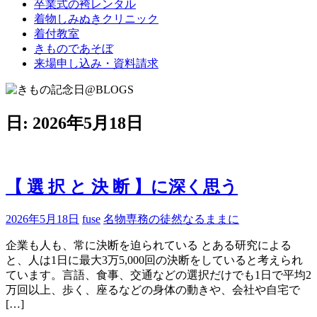
卒業式の袴レンタル
ブ
着物しみぬきクリニック
ロ
着付教室
グ
きものであそぼ
で
来場申し込み・資料請求
す。
日:
2026年5月18日
【 選 択 と 決 断 】に深く思う
2026年5月18日
fuse
名物専務の徒然なるままに
企業も人も、常に決断を迫られている とある研究による
と、人は1日に最大3万5,000回の決断をしていると考えられ
ています。言語、食事、交通などの選択だけでも1日で平均2
万回以上、歩く、座るなどの身体の動きや、会社や自宅で
[…]