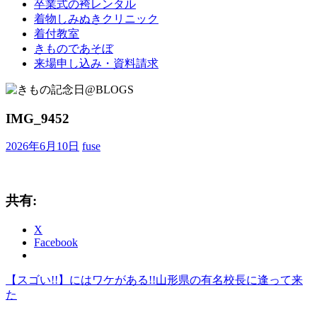
卒業式の袴レンタル
ブ
着物しみぬきクリニック
ロ
着付教室
グ
きものであそぼ
で
来場申し込み・資料請求
す。
IMG_9452
2026年6月10日
fuse
共有:
X
Facebook
前
【スゴい!!】にはワケがある!!山形県の有名校長に逢って来
投
の
た
稿
記