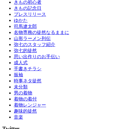
きもの初心者
きもの記念日
プレスリリース
ゆかた
司馬遼太郎
名物専務の徒然なるままに
山形ラーメン列伝
弥七のスタッフ紹介
弥七的徒然
思い出作りのお手伝い
成人式
手書きチラシ
振袖
時事ネタ徒然
未分類
男の着物
着物の着付
着物レンジャー
趣味的徒然
音楽
Twitter