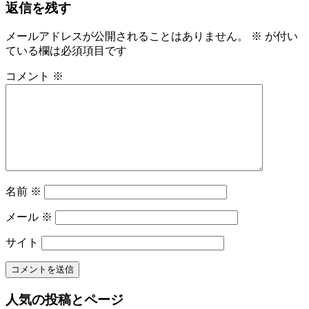
返信を残す
事:
ナ
ビ
メールアドレスが公開されることはありません。
※
が付い
ている欄は必須項目です
ゲ
ー
コメント
※
シ
ョ
ン
名前
※
メール
※
サイト
人気の投稿とページ