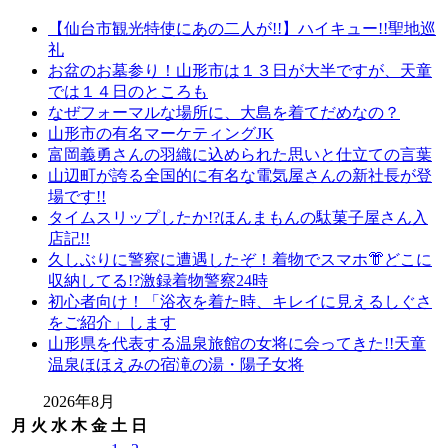
【仙台市観光特使にあの二人が!!】ハイキュー!!聖地巡
礼
お盆のお墓参り！山形市は１３日が大半ですが、天童
では１４日のところも
なぜフォーマルな場所に、大島を着てだめなの？
山形市の有名マーケティングJK
富岡義勇さんの羽織に込められた思いと仕立ての言葉
山辺町が誇る全国的に有名な電気屋さんの新社長が登
場です!!
タイムスリップしたか!?ほんまもんの駄菓子屋さん入
店記!!
久しぶりに警察に遭遇したぞ！着物でスマホ👘どこに
収納してる!?激録着物警察24時
初心者向け！「浴衣を着た時、キレイに見えるしぐさ
をご紹介」します
山形県を代表する温泉旅館の女将に会ってきた!!天童
温泉ほほえみの宿滝の湯・陽子女将
2026年8月
月
火
水
木
金
土
日