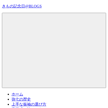
コ
きもの記念日@BLOGS
ン
テ
着
ン
物
ツ
初
へ
心
ス
者
キ
で
ッ
も、
プ
Menu
楽
し
く
読
ん
で
参
考
ホーム
に
弥七の歴史
な
上手な振袖の選び方
る