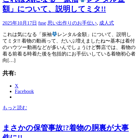
額」について、説明してミタ!!
2025年10月17日
fuse
思い出作りのお手伝い
,
成人式
これは気になる「振袖
レンタル金額」について、説明し
てミタ!! 着物の動画って、だいぶ増えましたね〜基本は着付
のハウツー動画などが多いんでしょうけど弊店では、着物の
着る前着る時着た後を包括的にお手伝いしている着物初心者
向[…]
共有:
X
Facebook
もっと読む
まさかの保管事故!?着物の胴裏が大事
件に!!