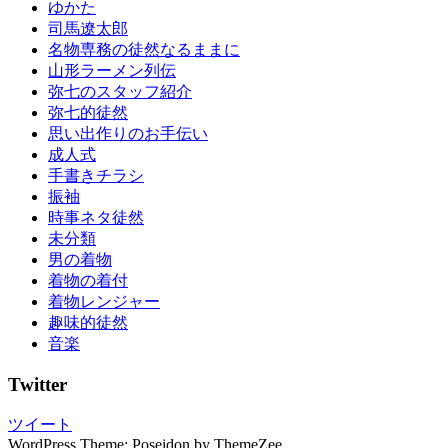
ゆかた
司馬遼太郎
名物専務の徒然なるままに
山形ラーメン列伝
弥七のスタッフ紹介
弥七的徒然
思い出作りのお手伝い
成人式
手書きチラシ
振袖
時事ネタ徒然
未分類
男の着物
着物の着付
着物レンジャー
趣味的徒然
音楽
Twitter
ツイート
WordPress Theme: Poseidon by ThemeZee.