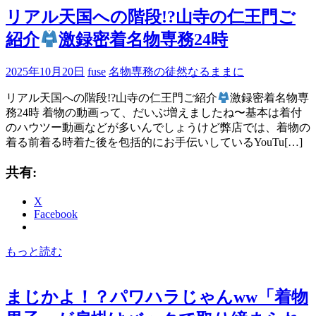
リアル天国への階段!?山寺の仁王門ご
紹介
激録密着名物専務24時
2025年10月20日
fuse
名物専務の徒然なるままに
リアル天国への階段!?山寺の仁王門ご紹介
激録密着名物専
務24時 着物の動画って、だいぶ増えましたね〜基本は着付
のハウツー動画などが多いんでしょうけど弊店では、着物の
着る前着る時着た後を包括的にお手伝いしているYouTu[…]
共有:
X
Facebook
もっと読む
まじかよ！？パワハラじゃんww「着物