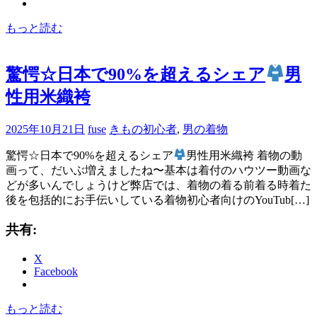
もっと読む
驚愕☆日本で90%を超えるシェア
男
性用米織袴
2025年10月21日
fuse
きもの初心者
,
男の着物
驚愕☆日本で90%を超えるシェア
男性用米織袴 着物の動
画って、だいぶ増えましたね〜基本は着付のハウツー動画な
どが多いんでしょうけど弊店では、着物の着る前着る時着た
後を包括的にお手伝いしている着物初心者向けのYouTub[…]
共有:
X
Facebook
もっと読む