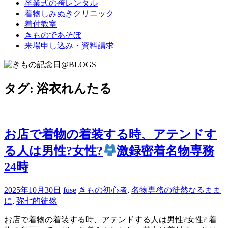
卒業式の袴レンタル
ブ
着物しみぬきクリニック
ロ
着付教室
グ
きものであそぼ
で
来場申し込み・資料請求
す。
タグ:
浴衣れんたる
お店で着物の着装する時、アテンドす
る人は男性?女性?
激録密着名物専務
24時
2025年10月30日
fuse
きもの初心者
,
名物専務の徒然なるまま
に
,
弥七的徒然
お店で着物の着装する時、アテンドする人は男性?女性? 着