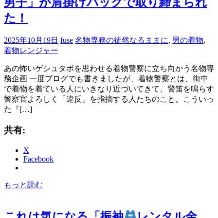
男子」が肩掛けバックで取り締まられ
た！
2025年10月19日
fuse
名物専務の徒然なるままに
,
男の着物
,
着物レンジャー
あの怖いゲシュタボを思わせる着物警察に立ち向かう名物専
務企画 一度ブログでも書きましたが、着物警察とは、街中
で着物を着ている人にいきなり近づいてきて、警笛を鳴らす
警察官よろしく「違反」を指摘する人たちのこと。こういっ
た『[…]
共有:
X
Facebook
もっと読む
これは気になる「振袖
レンタル金