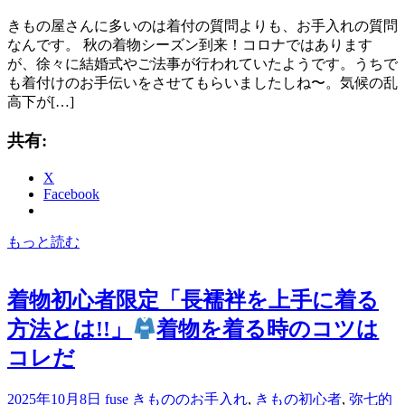
きもの屋さんに多いのは着付の質問よりも、お手入れの質問
なんです。 秋の着物シーズン到来！コロナではあります
が、徐々に結婚式やご法事が行われていたようです。うちで
も着付けのお手伝いをさせてもらいましたしね〜。気候の乱
高下が[…]
共有:
X
Facebook
もっと読む
着物初心者限定「長襦袢を上手に着る
方法とは!!」
着物を着る時のコツは
コレだ
2025年10月8日
fuse
きもののお手入れ
,
きもの初心者
,
弥七的