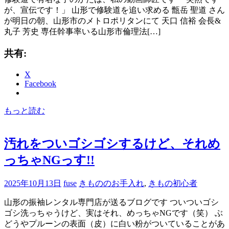
が、宣伝です！」 山形で修験道を追い求める 甑岳 聖道 さん
が明日の朝、山形市のメトロポリタンにて 天口 信裕 会長&
丸子 芳史 専任幹事率いる山形市倫理法[…]
共有:
X
Facebook
もっと読む
汚れをついゴシゴシするけど、それめ
っちゃNGっす!!
2025年10月13日
fuse
きもののお手入れ
,
きもの初心者
山形の振袖レンタル専門店が送るブログです ついついゴシ
ゴシ洗っちゃうけど、実はそれ、めっちゃNGです（笑） ぶ
どうやプルーンの表面（皮）に白い粉がついていることがあ