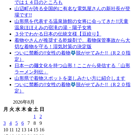
では１４日のところも
ジ
山辺町が誇る全国的に有名な電気屋さんの新社長が登
場です!!
送
山形県を代表する温泉旅館の女将に会ってきた!!天童
り
温泉ほほえみの宿滝の湯・陽子女将
３分でわかる日本の伝統文様【豆絞り】
着物やさんが推奨する乾燥剤で、着物保管事故から大
切な着物を守る！湿気対策の決定版
ついに禁断の!!女性の着物
脱がせてみた!!（R２０指
定）
日本一の麺文化を持つ山形！ここから発信する「山形
ラーメン列伝」
山形県で着物スポットを楽しみたい方に紹介します
ついに禁断の!!女性の着物
脱がせてみた!!（R２０指
定）
2026年8月
月
火
水
木
金
土
日
1
2
3
4
5
6
7
8
9
10
11
12
13
14
15
16