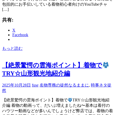
包括的にお手伝いしている着物初心者向けのYouTubeチャ
[…]
共有:
X
Facebook
もっと読む
【絶景驚愕の雲海ポイント】着物で
TRY☆山形観光地紹介編
2025年10月28日
fuse
名物専務の徒然なるままに
,
時事ネタ徒
然
【絶景驚愕の雲海ポイント】着物で
TRY☆山形観光地紹
介編 着物の動画って、だいぶ増えましたね〜基本は着付の
ハウツー動画などが多いんでしょうけど弊店では、着物の着