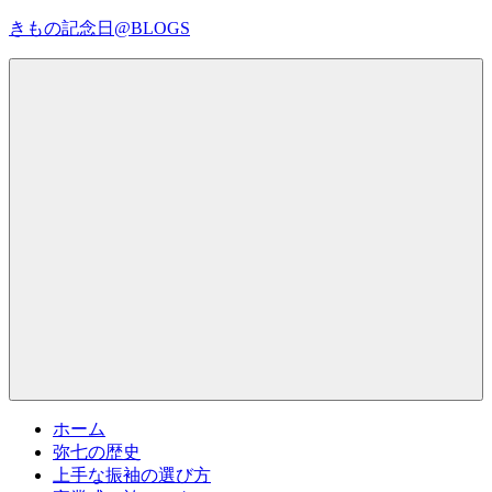
コ
きもの記念日@BLOGS
ン
テ
着
ン
物
ツ
初
へ
心
ス
者
キ
で
ッ
も、
プ
Menu
楽
し
く
読
ん
で
参
考
ホーム
に
弥七の歴史
な
上手な振袖の選び方
る