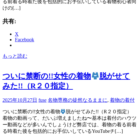
る前着る時着た後を包括的にお手伝いしている着物初心者向
けの[…]
共有:
X
Facebook
もっと読む
ついに禁断の!!女性の着物
脱がせて
みた!!（R２０指定）
2025年10月27日
fuse
名物専務の徒然なるままに
,
着物の着付
ついに禁断の!!女性の着物
脱がせてみた!!（R２０指定）
着物の動画って、だいぶ増えましたね〜基本は着付のハウツ
ー動画などが多いんでしょうけど弊店では、着物の着る前着
る時着た後を包括的にお手伝いしているYouTubeチ[…]