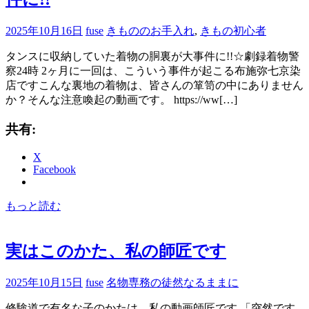
2025年10月16日
fuse
きもののお手入れ
,
きもの初心者
タンスに収納していた着物の胴裏が大事件に!!☆劇録着物警
察24時 2ヶ月に一回は、こういう事件が起こる布施弥七京染
店ですこんな裏地の着物は、皆さんの箪笥の中にありません
か？そんな注意喚起の動画です。 https://ww[…]
共有:
X
Facebook
もっと読む
実はこのかた、私の師匠です
2025年10月15日
fuse
名物専務の徒然なるままに
修験道で有名な子のかたは、私の動画師匠です 「突然です