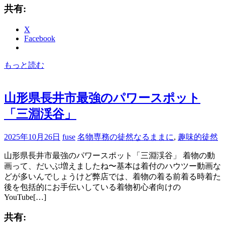
共有:
X
Facebook
もっと読む
山形県長井市最強のパワースポット
「三淵渓谷」
2025年10月26日
fuse
名物専務の徒然なるままに
,
趣味的徒然
山形県長井市最強のパワースポット「三淵渓谷」 着物の動
画って、だいぶ増えましたね〜基本は着付のハウツー動画な
どが多いんでしょうけど弊店では、着物の着る前着る時着た
後を包括的にお手伝いしている着物初心者向けの
YouTube[…]
共有: