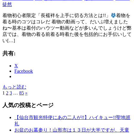
徒然
着物初心者限定「長襦袢を上手に切る方法とは!!」
着物を
着る時のコツはコレだ 着物の動画って、だいぶ増えました
ね〜基本は着付のハウツー動画などが多いんでしょうけど弊
店では、着物の着る前着る時着た後を包括的にお手伝いして
い[…]
共有:
X
Facebook
もっと読む
1
2
3
…
85
次
»
投
の
稿
人気の投稿とページ
記
事
の
【仙台市観光特使にあの二人が!!】ハイキュー!!聖地巡
ペ
礼
お盆のお墓参り！山形市は１３日が大半ですが、天童
ー