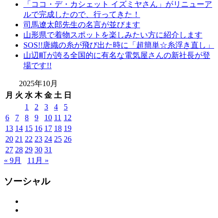
「ココ・デ・カシェット イズミヤさん」がリニューア
物
ルで完成したので、行ってきた！
布
司馬遼太郎先生の名言が並びます
施
山形県で着物スポットを楽しみたい方に紹介します
弥
SOS!!唐織の糸が飛び出た時に「超簡単☆糸浮き直し」
七
山辺町が誇る全国的に有名な電気屋さんの新社長が登
京
場です!!
染
店
2025年10月
弥
月
火
水
木
金
土
日
七
1
2
3
4
5
繊
6
7
8
9
10
11
12
隊
13
14
15
16
17
18
19
思
20
21
22
23
24
25
26
い
出
27
28
29
30
31
つ
« 9月
11月 »
く
り
ソーシャル
思
い
Facebook
Twitter
出