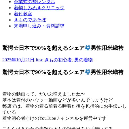
卒業式の袴レンタル
ブ
着物しみぬきクリニック
ロ
着付教室
グ
きものであそぼ
で
来場申し込み・資料請求
す。
驚愕☆日本で90%を超えるシェア
男性用米織袴
2025年10月21日
fuse
きもの初心者
,
男の着物
驚愕☆日本で90%を超えるシェア
男性用米織袴
着物の動画って、だいぶ増えましたね〜
基本は着付のハウツー動画などが多いんでしょうけど
弊店では、着物の着る前着る時着た後を包括的にお手伝いし
ている
着物初心者向けのYouTubeチャンネルを運営中です
こちらはあなたの素敵なきもの記念日をお手伝いする