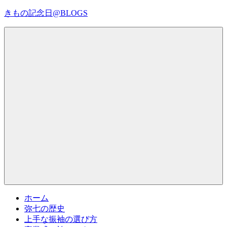
コ
きもの記念日@BLOGS
ン
テ
着
ン
物
ツ
初
へ
心
ス
者
キ
で
ッ
も、
プ
Menu
楽
し
く
読
ん
で
参
考
ホーム
に
弥七の歴史
な
上手な振袖の選び方
る