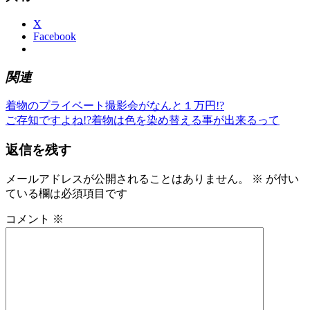
X
Facebook
関連
前
き
着物のプライベート撮影会がなんと１万円!?
投
の
次
も
ご存知ですよね!?着物は色を染め替える事が出来るって
稿
記
の
の
返信を残す
事:
記
ゆ
ナ
事:
か
ビ
た
メールアドレスが公開されることはありません。
※
が付い
ゆ
ている欄は必須項目です
ゲ
か
ー
コメント
※
た
の
シ
着
ョ
付
レ
ン
ン
タ