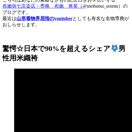
布施弥七京染店・専務 布施 将英（
@meibutsu_senmu）の
ブログです。
最近は
山形着物界屈指のyoutuber
としても有名な名物専務が
おしらせします。
驚愕☆日本で90%を超えるシェア
男
性用米織袴