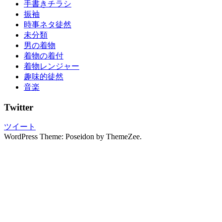
手書きチラシ
振
振袖
袖
時事ネタ徒然
展
未分類
日
男の着物
本
着物の着付
文
着物レンジャー
化
趣味的徒然
浴
音楽
衣
浴
Twitter
衣
の
ツイート
着
WordPress Theme: Poseidon by ThemeZee.
付
け
浴
衣
れ
ん
た
る