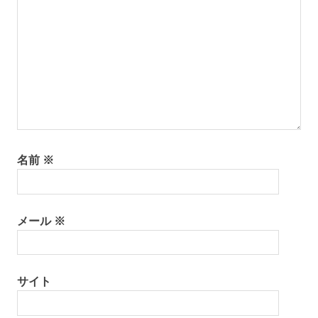
の
ン
着
付
け
ゆ
か
た
レ
ン
タ
ル
名前
※
レ
ン
タ
メール
※
ル
名
物
専
サイト
務
山