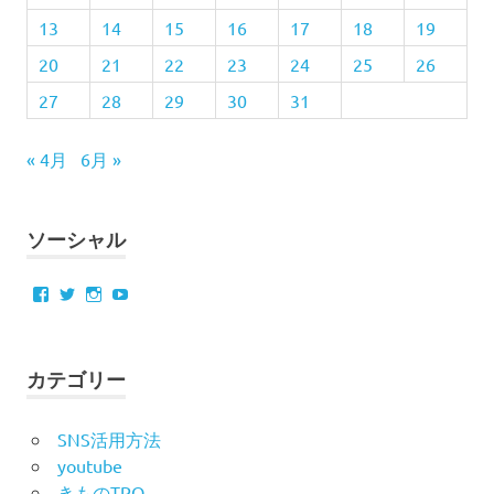
ン
13
14
15
16
17
18
19
タ
ル
20
21
22
23
24
25
26
浴
27
28
29
30
31
衣
男
« 4月
6月 »
の
着
物
ソーシャル
着
物
ス
Facebook
Twitter
Instagram
YouTube
ポ
ッ
ト
カテゴリー
着
物
SNS活用方法
の
し
youtube
み
きものTPO