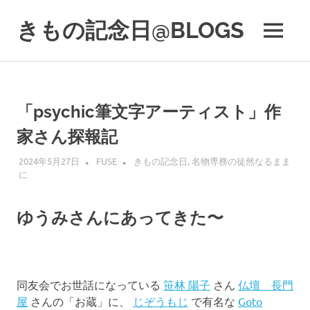
コ
ン
きもの記念日@BLOGS
MENU
テ
着
ン
物
ツ
初
へ
心
ス
「psychic筆文字アーティスト」作
者
キ
で
家さん探報記
も、
ッ
楽
プ
2024年5月27日
FUSE
きもの記念日
,
名物専務の徒然なるまま
し
に
く
読
ん
ゆうみさんにあってきた〜
で
参
考
に
同友会でお世話になっている
笹林 陽子
さん
仏壇 長門
な
る
屋
さんの「お蔵」に、
じぞうもじ
で有名な
Goto