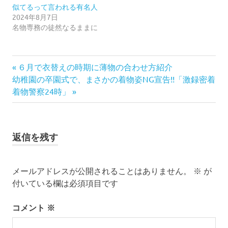
似てるって言われる有名人
2024年8月7日
名物専務の徒然なるままに
japan
前
６月で衣替えの時期に薄物の合わせ方紹介
投
kimono
次
の
幼稚園の卒園式で、まさかの着物姿NG宣告!!「激録密着
稿
の
記
着物警察24時」
menskimono
記
事:
yamagata
ナ
事:
き
ビ
も
返信を残す
の
ゲ
ゆ
メールアドレスが公開されることはありません。
※
が
か
ー
た
付いている欄は必須項目です
シ
ゆ
か
コメント
※
ョ
た