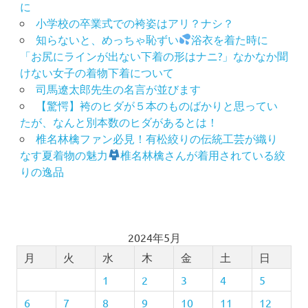
出
に
作
小学校の卒業式での袴姿はアリ？ナシ？
り
知らないと、めっちゃ恥ずい
浴衣を着た時に
の
「お尻にラインが出ない下着の形はナニ?」なかなか聞
お
けない女子の着物下着について
手
司馬遼太郎先生の名言が並びます
伝
【驚愕】袴のヒダが５本のものばかりと思ってい
い
たが、なんと別本数のヒダがあるとは！
振
椎名林檎ファン必見！有松絞りの伝統工芸が織り
袖
なす夏着物の魅力
椎名林檎さんが着用されている絞
振
りの逸品
袖
の
し
み
ぬ
2024年5月
き
月
火
水
木
金
土
日
振
1
2
3
4
5
袖
レ
6
7
8
9
10
11
12