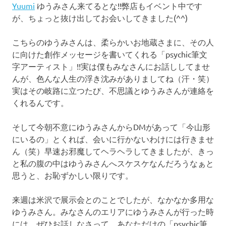
ブ
Yuumi
ゆうみさん来てるとな!!弊店もイベント中です
ロ
が、ちょっと抜け出してお会いしてきました(^^)
グ
で
こちらのゆうみさんは、柔らかいお地蔵さまに、その人
す。
に向けた創作メッセージを書いてくれる「psychic筆文
字アーティスト」!!実は僕もみなさんにお話ししてませ
んが、色んな人生の浮き沈みがありましてね（汗・笑）
実はその岐路に立つたび、不思議とゆうみさんが連絡を
くれるんです。
そして今朝不意にゆうみさんからDMがあって「今山形
にいるの」とくれば、会いに行かないわけには行きませ
ん（笑）早速お邪魔してヘラヘラしてきましたが、きっ
と私の腹の中はゆうみさんへスケスケなんだろうなぁと
思うと、お恥ずかしい限りです。
来週は米沢で展示会とのことでしたが、なかなか多用な
ゆうみさん。みなさんのエリアにゆうみさんが行った時
には、ぜひお話しなさって、あなただけの「psychic筆