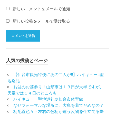
形
振
新しいコメントをメールで通知
袖
レ
新しい投稿をメールで受け取る
ン
タ
ル
山
形
着
物
人気の投稿とページ
布
施
【仙台市観光特使にあの二人が!!】ハイキュー!!聖
弥
地巡礼
七
お盆のお墓参り！山形市は１３日が大半ですが、
京
天童では１４日のところも
染
店
ハイキュー・聖地巡礼＠仙台市体育館
なぜフォーマルな場所に、大島を着てだめなの？
思
柄配置色々・左右の色柄が違う反物を仕立てる際
い