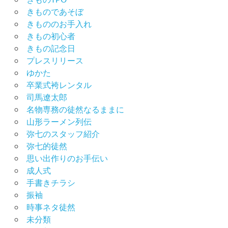
抜
きものであそぼ
き
きもののお手入れ
着
きもの初心者
物
きもの記念日
初
プレスリリース
心
ゆかた
者
卒業式袴レンタル
着
司馬遼太郎
物
名物専務の徒然なるままに
選
山形ラーメン列伝
び
弥七のスタッフ紹介
弥七的徒然
思い出作りのお手伝い
成人式
手書きチラシ
振袖
時事ネタ徒然
未分類