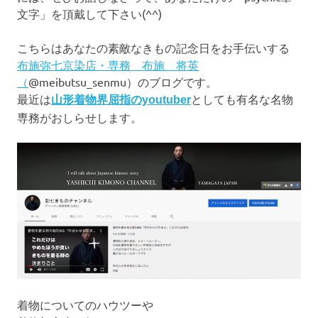
文字」を頂戴して下さい(^^)
こちらはあなたの素敵なきもの記念日をお手伝いする
布施弥七京染店・専務 布施 将英
（
@meibutsu_senmu）のブログです。
最近は
としても有名な名物
山形着物界屈指のyoutuber
専務がおしらせします。
着物についてのハウツーや