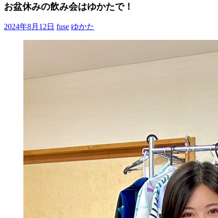
ブ
お盆休みの飲み会はゆかたで！
ロ
グ
2024年8月12日
fuse
ゆかた
で
す。