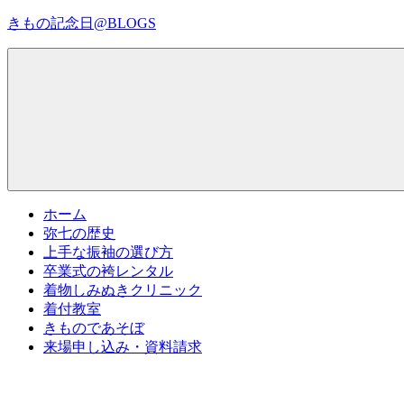
コ
きもの記念日@BLOGS
ン
テ
着
ン
物
ツ
初
へ
心
ス
者
キ
で
ッ
も、
プ
Menu
楽
ホーム
し
弥七の歴史
く
上手な振袖の選び方
読
卒業式の袴レンタル
ん
着物しみぬきクリニック
で
着付教室
参
きものであそぼ
考
来場申し込み・資料請求
に
な
る