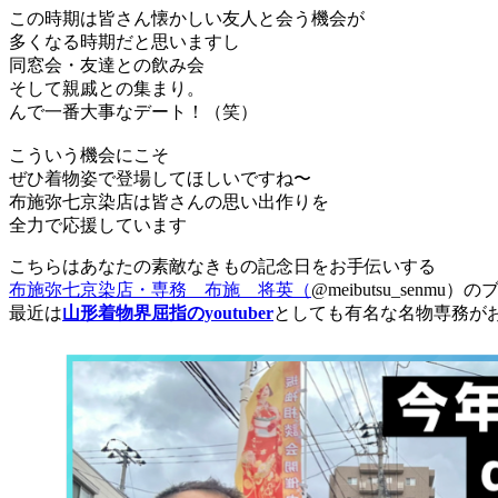
この時期は皆さん懐かしい友人と会う機会が
多くなる時期だと思いますし
同窓会・友達との飲み会
そして親戚との集まり。
んで一番大事なデート！（笑）
こういう機会にこそ
ぜひ着物姿で登場してほしいですね〜
布施弥七京染店は皆さんの思い出作りを
全力で応援しています
こちらはあなたの素敵なきもの記念日をお手伝いする
布施弥七京染店・専務 布施 将英（
@meibutsu_senmu
最近は
山形着物界屈指のyoutuber
としても有名な名物専務が