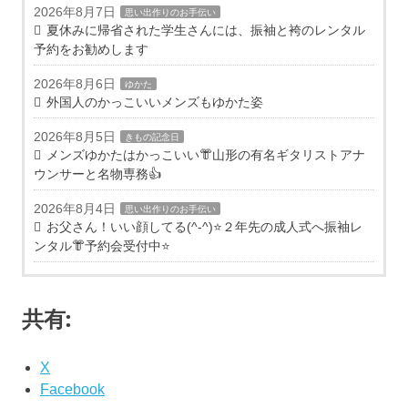
2026年8月7日
思い出作りのお手伝い
夏休みに帰省された学生さんには、振袖と袴のレンタル
予約をお勧めします
2026年8月6日
ゆかた
外国人のかっこいいメンズもゆかた姿
2026年8月5日
きもの記念日
メンズゆかたはかっこいい👘山形の有名ギタリストアナ
ウンサーと名物専務👍
2026年8月4日
思い出作りのお手伝い
お父さん！いい顔してる(^-^)⭐️２年先の成人式へ振袖レ
ンタル👘予約会受付中⭐️
共有:
X
Facebook