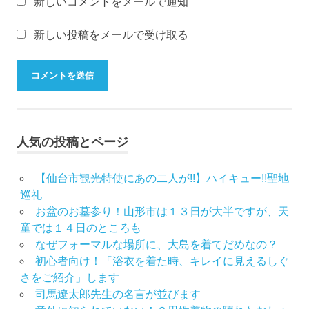
新しいコメントをメールで通知
布
施
新しい投稿をメールで受け取る
弥
七
京
染
店
弥
七
人気の投稿とページ
繊
隊
【仙台市観光特使にあの二人が!!】ハイキュー!!聖地
思
巡礼
い
お盆のお墓参り！山形市は１３日が大半ですが、天
出
童では１４日のところも
つ
なぜフォーマルな場所に、大島を着てだめなの？
く
り
初心者向け！「浴衣を着た時、キレイに見えるしぐ
さをご紹介」します
思
司馬遼太郎先生の名言が並びます
い
出