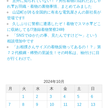
意外に知られていない！？男性着物の隠れたおしゃ
作
れ👘お羽織・着物の裏物事情、まとめてみました
り
山辺町が誇る全国的に有名な電気屋さんの新社長が
の
登場です!!
お
久しぶりに警察に遭遇したぞ！着物でスマホ👘どこ
手
に収納してる!?激録着物警察24時
伝
「SNSでゆかたの事、見たんですけど〜」という
い
相談増加中です
振
「お相撲さんサイズの着物反物ってあるの！？」第
袖
７２代横綱・稀勢の里誕生！その時私は、袖付けに目
振
が行くわけで。
袖
の
し
み
ぬ
2024年10月
き
月
火
水
木
金
土
日
振
1
2
3
4
5
6
袖
レ
7
8
9
10
11
12
13
ン