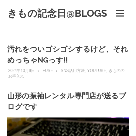
コ
きもの記念日@BLOGS
ン
MENU
テ
着
ン
物
ツ
初
へ
心
ス
汚れをついゴシゴシするけど、それ
者
キ
で
めっちゃNGっす!!
も、
ッ
楽
プ
2024年10月9日
FUSE
SNS活用方法
,
YOUTUBE
,
きものの
し
お手入れ
く
読
ん
山形の振袖レンタル専門店が送るブ
で
ログです
参
考
に
な
る