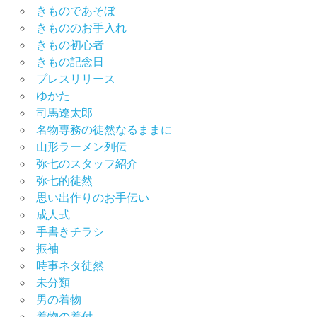
きものであそぼ
れ
ん
きもののお手入れ
た
きもの初心者
る
きもの記念日
男
プレスリリース
の
ゆかた
着
司馬遼太郎
物
名物専務の徒然なるままに
男
山形ラーメン列伝
物
弥七のスタッフ紹介
着
弥七的徒然
物
思い出作りのお手伝い
ス
成人式
ポ
手書きチラシ
ッ
振袖
ト
時事ネタ徒然
着
未分類
物
男の着物
の
着物の着付