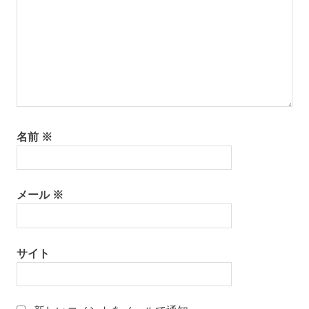
馬
遼
太
郎
名
物
専
務
名前
※
山
形
振
袖
メール
※
レ
ン
タ
ル
サイト
山
形
着
物