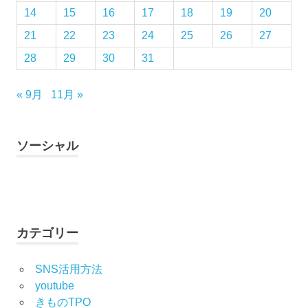
14
15
16
17
18
19
20
タ
ル
21
22
23
24
25
26
27
振
28
29
30
31
袖
展
« 9月
11月 »
日
本
文
化
ソーシャル
浴
衣
Facebook
Twitter
Instagram
YouTube
浴
衣
の
カテゴリー
着
付
SNS活用方法
け
youtube
浴
きものTPO
衣