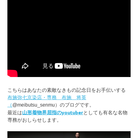
こちらはあなたの素敵なきもの記念日をお手伝いする
布施弥七京染店・専務 布施 将英
（
@meibutsu_senmu）のブログです。
山形着物界屈指のyoutuber
最近は
としても有名な名物
専務がおしらせします。