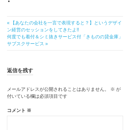
き
投
前
【あなたの会社を一言で表現すると？】というデザイ
も
の
ン経営のセッションをしてきたよ!!
の
稿
次
記
何度でも着付＆シミ抜きサービス付「きものの貸金庫」
ゆ
の
事:
サブスクサービス
ナ
か
記
た
事:
ビ
ゆ
か
返信を残す
ゲ
た
の
ー
着
メールアドレスが公開されることはありません。
※
が
付
シ
付いている欄は必須項目です
レ
ン
ョ
コメント
※
タ
ル
ン
司