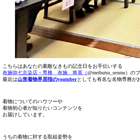
こちらはあなたの素敵なきもの記念日をお手伝いする
布施弥七京染店・専務 布施 将英（
@meibutsu_senmu
最近は
山形着物界屈指のyoutuber
としても有名な名物専務が
着物についてのハウツーや
着物初心者が知りたいコンテンツを
お届けしています。
うちの着物に対する取組姿勢を