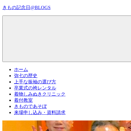
コ
きもの記念日@BLOGS
ン
テ
着
ン
物
ツ
初
へ
心
ス
者
キ
で
ッ
も、
プ
Menu
楽
ホーム
し
弥七の歴史
く
上手な振袖の選び方
読
卒業式の袴レンタル
ん
着物しみぬきクリニック
で
着付教室
参
きものであそぼ
考
来場申し込み・資料請求
に
な
る