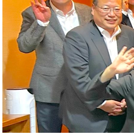
ブ
ロ
グ
で
す。