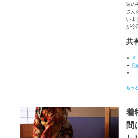
ブ
週の
ロ
さん
グ
いま
で
が今
す。
共有
X
Fa
もっ
着
間