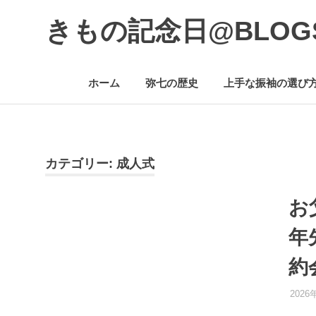
コ
きもの記念日@BLOG
ン
テ
着
ン
物
ツ
ホーム
弥七の歴史
上手な振袖の選び
初
へ
心
ス
者
キ
で
ッ
も、
プ
楽
カテゴリー:
成人式
し
く
お
読
ん
年
で
参
約
考
に
な
2026
る