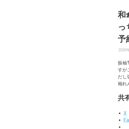
和
っ
予
2026
振袖
すが
だし
袖れ
共有
X
Fa