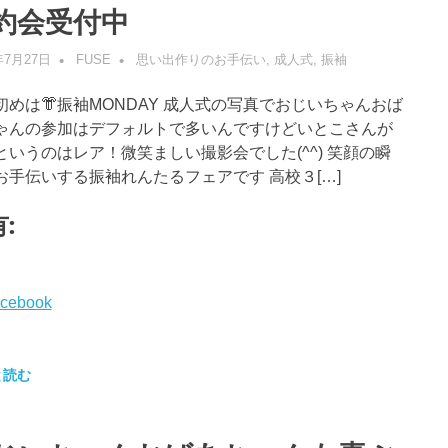
約会受付中
年7月27日
FUSE
思い出作りのお手伝い
,
成人式
,
振袖
初めは👘振袖MONDAY 成人式の写真でおじいちゃんおば
ゃんの参加はデフォルトで多いんですけどいとこさんが
というのはレア！微笑ましい撮影会でした(^^) 笑顔の瞬
お手伝いする振袖れんたるフェアです 高校３[…]
:
cebook
と読む