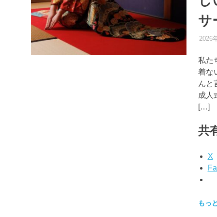
し
サ
2026
私た
着な
んと
成人
[…]
共有
X
Fa
もっ