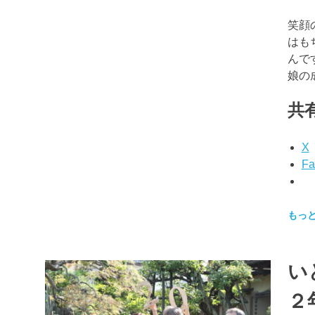
笑顔
はも
んで
娘の
共有
X
Fa
もっ
い
２