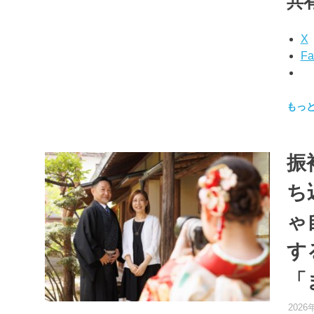
共有
X
Fa
もっ
振
ち
ゃ
す
「
2026