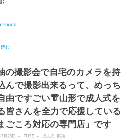
:
cebook
と読む
袖の撮影会で自宅のカメラを持
込んで撮影出来るって、めっち
自由ですごい👘山形で成人式を
る皆さんを全力で応援している
まごころ対応の専門店」です
年7月28日
FUSE
成人式
,
振袖