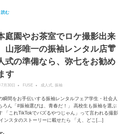
と読む
本庭園やお茶室でロケ撮影出来
、山形唯一の振袖レンタル店👘
人式の準備なら、弥七をお勧め
ます
年7月30日
FUSE
成人式
,
振袖
の瞬間をお手伝いする振袖レンタルフェア学生・社会人
ちろん「#振袖選びは、青春だ！」 高校生も振袖を選ぶ
す 「これTikTokでバズるやつじゃん」って言われる撮影
 インスタのストーリーに載せたら 「え、どこ[…]