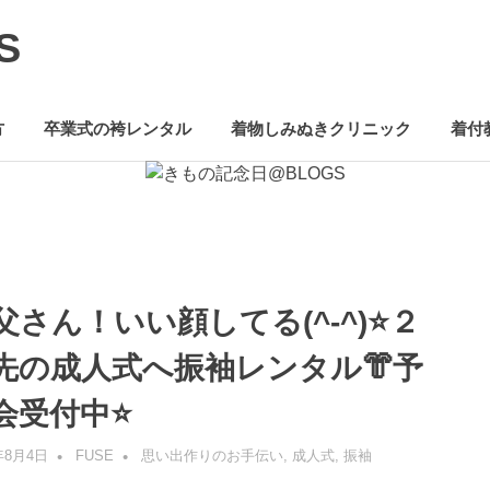
S
方
卒業式の袴レンタル
着物しみぬきクリニック
着付
父さん！いい顔してる(^-^)⭐️２
先の成人式へ振袖レンタル👘予
会受付中⭐️
年8月4日
FUSE
思い出作りのお手伝い
,
成人式
,
振袖