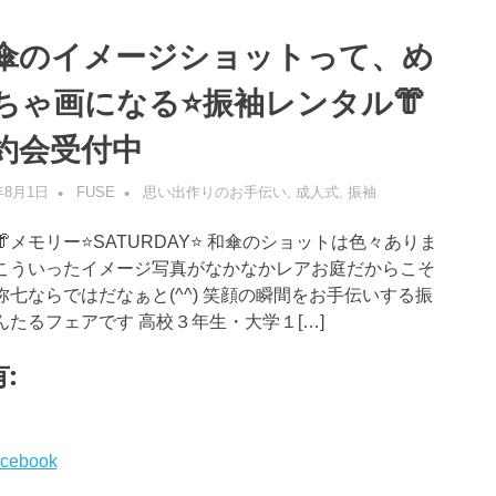
傘のイメージショットって、め
ちゃ画になる⭐️振袖レンタル👘
約会受付中
年8月1日
FUSE
思い出作りのお手伝い
,
成人式
,
振袖
メモリー⭐️SATURDAY⭐️ 和傘のショットは色々ありま
こういったイメージ写真がなかなかレアお庭だからこそ
弥七ならではだなぁと(^^) 笑顔の瞬間をお手伝いする振
んたるフェアです 高校３年生・大学１[…]
:
cebook