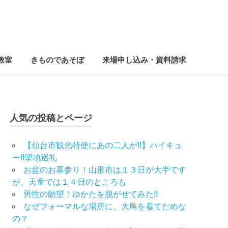
教室
きものであそぼ
来場申し込み・資料請求
人気の投稿とページ
【仙台市観光特使にあの二人が!!】ハイキュ
ー!!聖地巡礼
お盆のお墓参り！山形市は１３日が大半です
が、天童では１４日のところも
男性の願望！ゆかたを脱がせてみた!!
なぜフォーマルな場所に、大島を着てだめな
の？