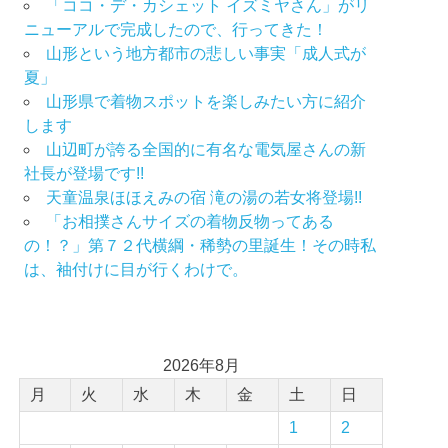
「ココ・デ・カシェット イズミヤさん」がリ
ニューアルで完成したので、行ってきた！
山形という地方都市の悲しい事実「成人式が
夏」
山形県で着物スポットを楽しみたい方に紹介
します
山辺町が誇る全国的に有名な電気屋さんの新
社長が登場です!!
天童温泉ほほえみの宿 滝の湯の若女将登場!!
「お相撲さんサイズの着物反物ってある
の！？」第７２代横綱・稀勢の里誕生！その時私
は、袖付けに目が行くわけで。
2026年8月
月
火
水
木
金
土
日
1
2