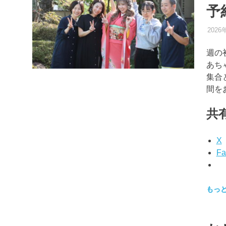
予
2026
週の
あち
集合
間を
共有
X
Fa
もっ