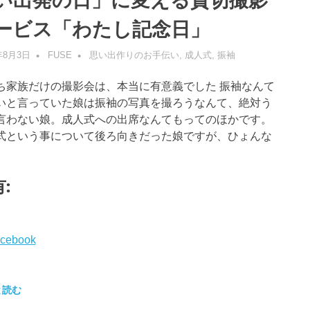
い出発の日」に変える貸切撮影
ービス「わたし記念日」
年8月3日
FUSE
思い出作りのお手伝い
,
成人式
,
振袖
ち家族だけの撮影会は、本当に有意義でした 振袖なんて
いと言っていた娘は振袖の写真を撮ろうなんて、絶対う
言わない娘。成人式への出席なんてもってのほかです。
式という事について後ろ向きだった娘ですが、ひょんな
:
cebook
と読む