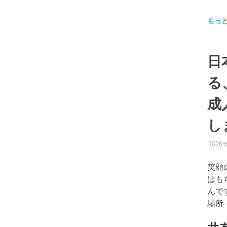
もっ
日
る
成
し
2026
笑顔
はも
んで
場所