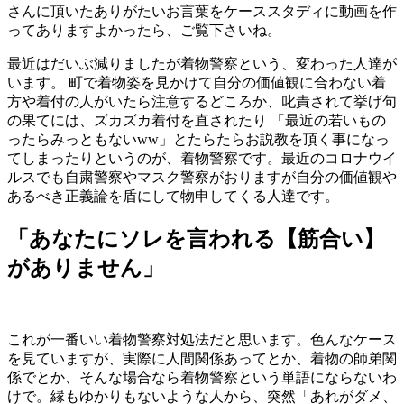
さんに頂いたありがたいお言葉をケーススタディに動画を作
ってありますよかったら、ご覧下さいね。
最近はだいぶ減りましたが着物警察という、変わった人達が
います。 町で着物姿を見かけて自分の価値観に合わない着
方や着付の人がいたら注意するどころか、叱責されて挙げ句
の果てには、ズカズカ着付を直されたり 「最近の若いもの
ったらみっともないww」とたらたらお説教を頂く事になっ
てしまったりというのが、着物警察です。最近のコロナウイ
ルスでも自粛警察やマスク警察がおりますが自分の価値観や
あるべき正義論を盾にして物申してくる人達です。
「あなたにソレを言われる【筋合い】
がありません」
これが一番いい着物警察対処法だと思います。色んなケース
を見ていますが、実際に人間関係あってとか、着物の師弟関
係でとか、そんな場合なら着物警察という単語にならないわ
けで。縁もゆかりもないような人から、突然「あれがダメ、