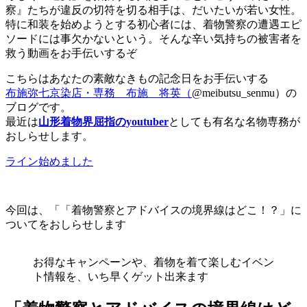
察』たちが違反の切符を切る相手は、だいたいが若い女性。
特に和装を始めようとする初心者には、着物警察の遭遇エピ
ソードには事欠かないという。そんな辛い気持ちの被害者を
救う動画をお手伝いするぞ
こちらはあなたの素敵なきもの記念日をお手伝いする
布施弥七京染店・専務 布施 将英（
@meibutsu_senmu）の
ブログです。
最近は
山形着物界屈指のyoutuber
としても有名な名物専務が
おしらせします。
ライン始めました
今回は、「「着物警察とアドバイスの境界線はどこ！？」に
ついてをおしらせします
お得なキャンペーンや、着物を着て楽しむイベン
ト情報を、いち早くゲット出来ます