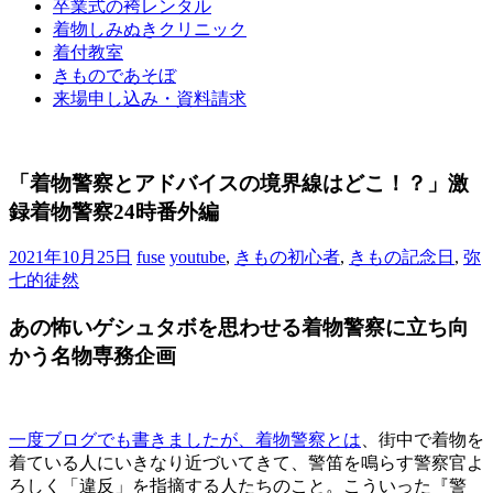
卒業式の袴レンタル
ブ
着物しみぬきクリニック
ロ
着付教室
グ
きものであそぼ
で
来場申し込み・資料請求
す。
「着物警察とアドバイスの境界線はどこ！？」激
録着物警察24時番外編
2021年10月25日
fuse
youtube
,
きもの初心者
,
きもの記念日
,
弥
七的徒然
あの怖いゲシュタボを思わせる着物警察に立ち向
かう名物専務企画
一度ブログでも書きましたが、着物警察とは
、街中で着物を
着ている人にいきなり近づいてきて、警笛を鳴らす警察官よ
ろしく「違反」を指摘する人たちのこと。こういった『警