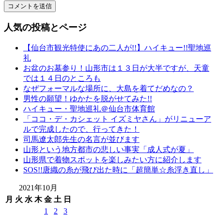
形
振
人気の投稿とページ
袖
レ
【仙台市観光特使にあの二人が!!】ハイキュー!!聖地巡
ン
礼
タ
お盆のお墓参り！山形市は１３日が大半ですが、天童
ル
では１４日のところも
山
なぜフォーマルな場所に、大島を着てだめなの？
形
男性の願望！ゆかたを脱がせてみた!!
着
ハイキュー・聖地巡礼＠仙台市体育館
物
「ココ・デ・カシェット イズミヤさん」がリニューア
布
ルで完成したので、行ってきた！
施
司馬遼太郎先生の名言が並びます
弥
山形という地方都市の悲しい事実「成人式が夏」
七
山形県で着物スポットを楽しみたい方に紹介します
京
SOS!!唐織の糸が飛び出た時に「超簡単☆糸浮き直し」
染
店
2021年10月
弥
月
火
水
木
金
土
日
七
1
2
3
繊