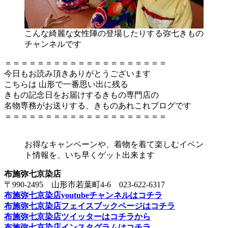
こんな綺麗な女性陣の登場したりする弥七きもの
チャンネルです
＝＝＝＝＝＝＝＝＝＝＝＝＝＝＝＝＝＝＝＝
今日もお読み頂きありがとうございます
こちらは 山形で一番思い出に残る
きもの記念日をお届けするきもの専門店の
名物専務がお送りする、きものあれこれブログです
＝＝＝＝＝＝＝＝＝＝＝＝＝＝＝＝＝＝＝＝
お得なキャンペーンや、着物を着て楽しむイベン
ト情報を、いち早くゲット出来ます
布施弥七京染店
〒990-2495 山形市若葉町4-6 023-622-6317
布施弥七京染店youtubeチャンネルはコチラ
布施弥七京染店フェイスブックページはコチラ
布施弥七京染店ツイッターはコチラから
布施弥七京染店インスタグラムはコチラ