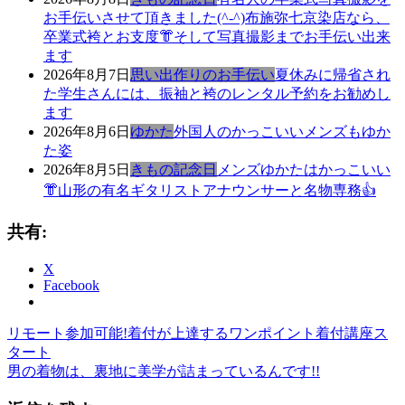
お手伝いさせて頂きました(^-^)布施弥七京染店なら、
卒業式袴とお支度👘そして写真撮影までお手伝い出来
ます
2026年8月7日
思い出作りのお手伝い
夏休みに帰省され
た学生さんには、振袖と袴のレンタル予約をお勧めし
ます
2026年8月6日
ゆかた
外国人のかっこいいメンズもゆか
た姿
2026年8月5日
きもの記念日
メンズゆかたはかっこいい
👘山形の有名ギタリストアナウンサーと名物専務👍
共有:
X
Facebook
前
き
リモート参加可能!着付が上達するワンポイント着付講座ス
投
の
も
タート
稿
記
次
の
男の着物は、裏地に美学が詰まっているんです!!
事:
の
ゆ
ナ