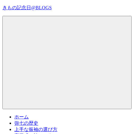
コ
きもの記念日@BLOGS
ン
テ
着
ン
物
ツ
初
へ
心
ス
者
キ
で
ッ
も、
プ
Menu
楽
し
く
読
ん
で
参
考
ホーム
に
弥七の歴史
な
上手な振袖の選び方
る