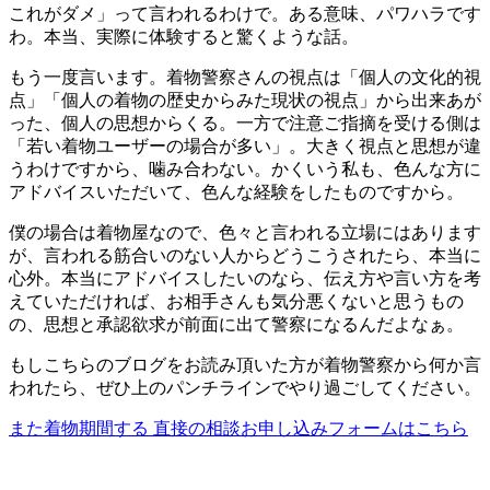
これがダメ」って言われるわけで。ある意味、パワハラです
わ。本当、実際に体験すると驚くような話。
もう一度言います。着物警察さんの視点は「個人の文化的視
点」「個人の着物の歴史からみた現状の視点」から出来あが
った、個人の思想からくる。一方で注意ご指摘を受ける側は
「若い着物ユーザーの場合が多い」。大きく視点と思想が違
うわけですから、噛み合わない。かくいう私も、色んな方に
アドバイスいただいて、色んな経験をしたものですから。
僕の場合は着物屋なので、色々と言われる立場にはあります
が、言われる筋合いのない人からどうこうされたら、本当に
心外。本当にアドバイスしたいのなら、伝え方や言い方を考
えていただければ、お相手さんも気分悪くないと思うもの
の、思想と承認欲求が前面に出て警察になるんだよなぁ。
もしこちらのブログをお読み頂いた方が着物警察から何か言
われたら、ぜひ上のパンチラインでやり過ごしてください。
また着物期間する 直接の相談お申し込みフォームはこちら