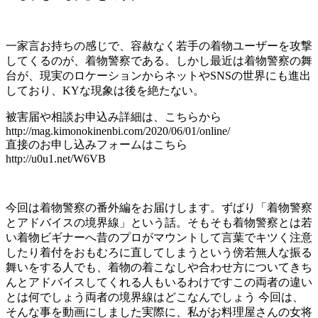
一家言お持ちの感じで、容赦なく若手の着物ユーザーを攻撃
してくるのが、着物警察である。しかし最近は着物警察の舞
台が、現実のロケーションからネットやSNSの世界にも進出
しており、KYな現象は後を絶たない。
被害届や相談お申込み詳細は、こちらから
http://mag.kimonokinenbi.com/2020/06/01/online/
直接のお申し込みフォームはこちら
http://u0u1.net/W6VB
今回は着物警察の番外編をお届けします。ずばり「着物警察
とアドバイスの境界線」という話。そもそも着物警察とは若
い着物ビギナーへ昔のプロがマウントして言葉でキツく注意
したり着付をおもむろに直してしまうという傍若無人な振る
舞いをする人でも、着物の着こなしや合わせ方についてきち
んとアドバイスしてくれる人もいるわけですこの両者の違い
とは何でしょう両者の境界線はどこなんでしょう 今回は、
そんな事を動画にしました実際に、私がお料理屋さんの女将