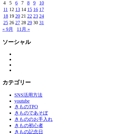
4
5
6
7
8
9
10
隊
11
12
13
14
15
16
17
思
18
19
20
21
22
23
24
い
出
25
26
27
28
29
30
31
つ
« 9月
11月 »
く
り
ソーシャル
思
い
Facebook
Twitter
出
Instagram
作
YouTube
り
の
カテゴリー
お
手
SNS活用方法
伝
youtube
い
きものTPO
振
きものであそぼ
袖
きもののお手入れ
振
きもの初心者
袖
きもの記念日