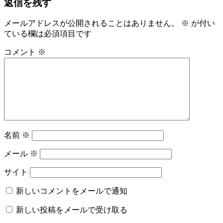
返信を残す
記
か
ビ
事:
た
ゆ
メールアドレスが公開されることはありません。
※
が付い
ゲ
か
ている欄は必須項目です
ー
た
コメント
※
の
シ
着
ョ
付
レ
ン
ン
タ
ル
司
名前
※
馬
遼
メール
※
太
郎
サイト
名
物
新しいコメントをメールで通知
専
新しい投稿をメールで受け取る
務
山