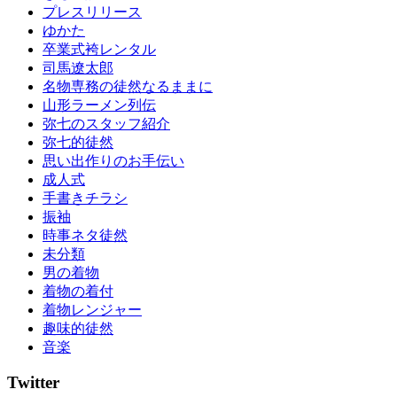
の
プレスリリース
し
ゆかた
み
卒業式袴レンタル
ぬ
司馬遼太郎
き
名物専務の徒然なるままに
振
山形ラーメン列伝
袖
弥七のスタッフ紹介
レ
弥七的徒然
ン
思い出作りのお手伝い
タ
成人式
ル
手書きチラシ
振
振袖
袖
時事ネタ徒然
展
未分類
日
男の着物
本
着物の着付
文
着物レンジャー
化
趣味的徒然
浴
音楽
衣
浴
Twitter
衣