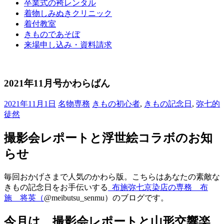
卒業式の袴レンタル
ブ
着物しみぬきクリニック
ロ
着付教室
グ
きものであそぼ
で
来場申し込み・資料請求
す。
2021年11月号かわらばん
2021年11月1日
名物専務
きもの初心者
,
きもの記念日
,
弥七的
徒然
撮影会レポートと浮世絵コラボのお知
らせ
毎回おかげさまで人気のかわら版。こちらはあなたの素敵な
きもの記念日をお手伝いする
布施弥七京染店の専務 布
施 将英（
@meibutsu_senmu）のブログです。
今月は、撮影会レポートと山形交響楽