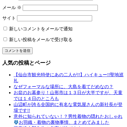
遼
メール
※
太
郎
サイト
名
物
新しいコメントをメールで通知
専
新しい投稿をメールで受け取る
務
山
形
振
人気の投稿とページ
袖
レ
【仙台市観光特使にあの二人が!!】ハイキュー!!聖地巡
ン
礼
タ
なぜフォーマルな場所に、大島を着てだめなの？
ル
お盆のお墓参り！山形市は１３日が大半ですが、天童
山
では１４日のところも
形
山辺町が誇る全国的に有名な電気屋さんの新社長が登
着
場です!!
物
意外に知られていない！？男性着物の隠れたおしゃれ
布
お羽織・着物の裏物事情、まとめてみました
施