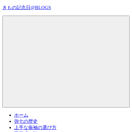
コ
きもの記念日@BLOGS
ン
テ
着
ン
物
ツ
初
へ
心
ス
者
キ
で
ッ
も、
プ
Menu
楽
し
く
読
ん
で
参
考
ホーム
に
弥七の歴史
な
上手な振袖の選び方
る