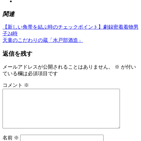
関連
前
き
【新しい角帯を結ぶ時のチェックポイント】劇録密着着物男
投
の
も
子24時
稿
記
次
の
天童のこだわりの蔵「水戸部酒造」
事:
の
ゆ
ナ
返信を残す
記
か
ビ
事:
た
ゆ
メールアドレスが公開されることはありません。
※
が付い
ゲ
か
ている欄は必須項目です
ー
た
コメント
※
の
シ
着
ョ
付
レ
ン
ン
タ
ル
司
名前
※
馬