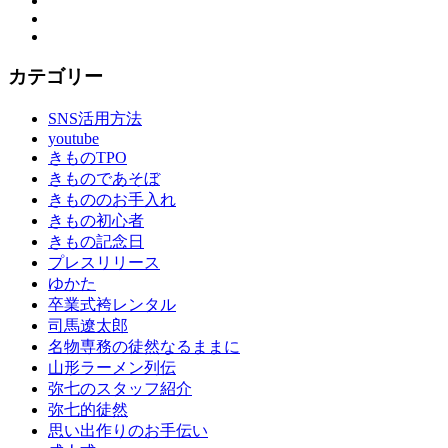
お
Instagram
手
YouTube
伝
い
カテゴリー
振
袖
SNS活用方法
振
youtube
袖
きものTPO
の
きものであそぼ
し
きもののお手入れ
み
きもの初心者
ぬ
きもの記念日
き
プレスリリース
振
ゆかた
袖
卒業式袴レンタル
レ
司馬遼太郎
ン
名物専務の徒然なるままに
タ
山形ラーメン列伝
ル
弥七のスタッフ紹介
振
弥七的徒然
袖
思い出作りのお手伝い
展