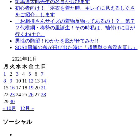
司馬遼太郎先生の名言が並びます
弥
初心者向け！「浴衣を着た時、キレイに見えるしぐさ
七
をご紹介」します
京
「お相撲さんサイズの着物反物ってあるの！？」第７
染
２代横綱・稀勢の里誕生！その時私は、袖付けに目が
店
行くわけで。
弥
男性の願望！ゆかたを脱がせてみた!!
七
SOS!!唐織の糸が飛び出た時に「超簡単☆糸浮き直し」
繊
隊
2021年11月
思
月
火
水
木
金
土
日
い
1
2
3
4
5
6
7
出
8
9
10
11
12
13
14
つ
15
16
17
18
19
20
21
く
22
23
24
25
26
27
28
り
思
29
30
い
« 10月
12月 »
出
作
ソーシャル
り
の
Facebook
Twitter