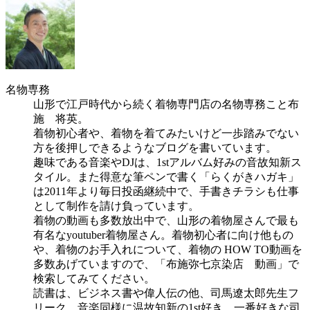
名物専務
山形で江戸時代から続く着物専門店の名物専務こと布
施 将英。
着物初心者や、着物を着てみたいけど一歩踏みでない
方を後押しできるようなブログを書いています。
趣味である音楽やDJは、1stアルバム好みの音故知新ス
タイル。また得意な筆ペンで書く「らくがきハガキ」
は2011年より毎日投函継続中で、手書きチラシも仕事
として制作を請け負っています。
着物の動画も多数放出中で、山形の着物屋さんで最も
有名なyoutuber着物屋さん。着物初心者に向け他もの
や、着物のお手入れについて、着物の HOW TO動画を
多数あげていますので、「布施弥七京染店 動画」で
検索してみてください。
読書は、ビジネス書や偉人伝の他、司馬遼太郎先生フ
リーク。音楽同様に温故知新の1st好き。一番好きな司