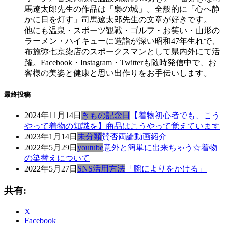
馬遼太郎先生の作品は「梟の城」。全般的に「心へ静
かに日を灯す」司馬遼太郎先生の文章が好きです。
他にも温泉・スポーツ観戦・ゴルフ・お笑い・山形の
ラーメン・ハイキューに造詣が深い昭和47年生れで、
布施弥七京染店のスポークスマンとして県内外にて活
躍。Facebook・Instagram・Twitterも随時発信中で、お
客様の美姿と健康と思い出作りをお手伝いします。
最終投稿
2024年11月14日
きもの記念日
【着物初心者でも、こう
やって着物の知識を】商品はこうやって覚えています
2023年1月14日
未分類
賛否両論動画紹介
2022年5月29日
youtube
意外と簡単に出来ちゃう☆着物
の染替えについて
2022年5月27日
SNS活用方法
「腕によりをかける」
共有:
X
Facebook