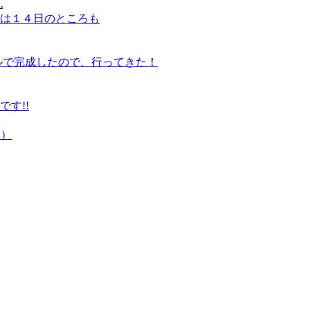
礼
は１４日のところも
ルで完成したので、行ってきた！
す!!
定）