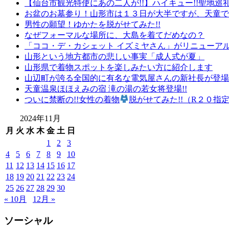
【仙台市観光特使にあの二人が!!】ハイキュー!!聖地巡
お盆のお墓参り！山形市は１３日が大半ですが、天童で
男性の願望！ゆかたを脱がせてみた!!
なぜフォーマルな場所に、大島を着てだめなの？
「ココ・デ・カシェット イズミヤさん」がリニューア
山形という地方都市の悲しい事実「成人式が夏」
山形県で着物スポットを楽しみたい方に紹介します
山辺町が誇る全国的に有名な電気屋さんの新社長が登場で
天童温泉ほほえみの宿 滝の湯の若女将登場!!
ついに禁断の!!女性の着物
脱がせてみた!!（R２０指
2024年11月
月
火
水
木
金
土
日
1
2
3
4
5
6
7
8
9
10
11
12
13
14
15
16
17
18
19
20
21
22
23
24
25
26
27
28
29
30
« 10月
12月 »
ソーシャル