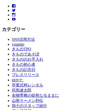
Facebook
Twitter
Instagram
YouTube
カテゴリー
SNS活用方法
youtube
きものTPO
きものであそぼ
きもののお手入れ
きもの初心者
きもの記念日
プレスリリース
ゆかた
卒業式袴レンタル
司馬遼太郎
名物専務の徒然なるままに
山形ラーメン列伝
弥七のスタッフ紹介