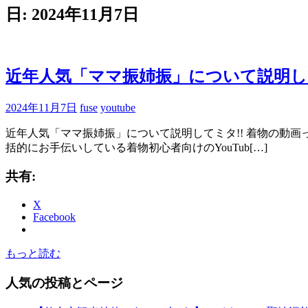
ブ
日:
2024年11月7日
ロ
グ
で
す。
近年人気「ママ振姉振」について説明して
2024年11月7日
fuse
youtube
近年人気「ママ振姉振」について説明してミタ!! 着物の動
括的にお手伝いしている着物初心者向けのYouTub[…]
共有:
X
Facebook
もっと読む
人気の投稿とページ