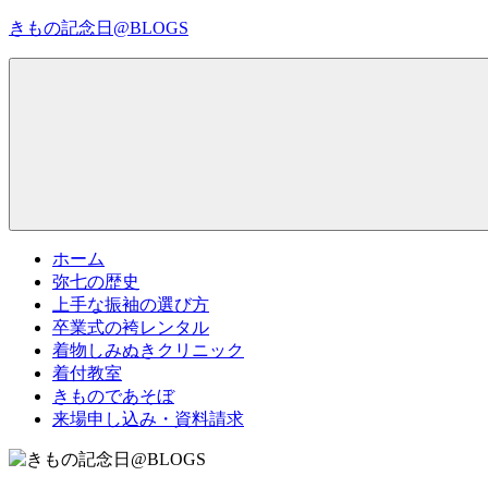
コ
きもの記念日@BLOGS
ン
テ
着
ン
物
ツ
初
へ
心
ス
者
キ
で
ッ
も、
プ
Menu
楽
ホーム
し
弥七の歴史
く
上手な振袖の選び方
読
卒業式の袴レンタル
ん
着物しみぬきクリニック
で
着付教室
参
きものであそぼ
考
来場申し込み・資料請求
に
な
る