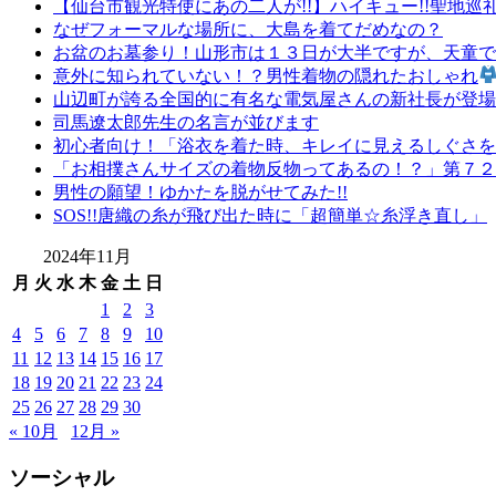
【仙台市観光特使にあの二人が!!】ハイキュー!!聖地巡
なぜフォーマルな場所に、大島を着てだめなの？
お盆のお墓参り！山形市は１３日が大半ですが、天童で
意外に知られていない！？男性着物の隠れたおしゃれ
山辺町が誇る全国的に有名な電気屋さんの新社長が登場で
司馬遼太郎先生の名言が並びます
初心者向け！「浴衣を着た時、キレイに見えるしぐさを
「お相撲さんサイズの着物反物ってあるの！？」第７２
男性の願望！ゆかたを脱がせてみた!!
SOS!!唐織の糸が飛び出た時に「超簡単☆糸浮き直し」
2024年11月
月
火
水
木
金
土
日
1
2
3
4
5
6
7
8
9
10
11
12
13
14
15
16
17
18
19
20
21
22
23
24
25
26
27
28
29
30
« 10月
12月 »
ソーシャル