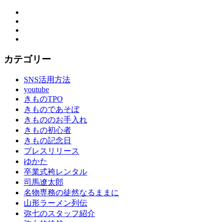
Facebook
Twitter
Instagram
YouTube
カテゴリー
SNS活用方法
youtube
きものTPO
きものであそぼ
きもののお手入れ
きもの初心者
きもの記念日
プレスリリース
ゆかた
卒業式袴レンタル
司馬遼太郎
名物専務の徒然なるままに
山形ラーメン列伝
弥七のスタッフ紹介