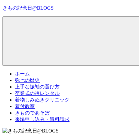
コ
きもの記念日@BLOGS
ン
テ
着
ン
物
ツ
初
へ
心
ス
者
キ
で
ッ
も、
プ
Menu
楽
ホーム
し
弥七の歴史
く
上手な振袖の選び方
読
卒業式の袴レンタル
ん
着物しみぬきクリニック
で
着付教室
参
きものであそぼ
考
来場申し込み・資料請求
に
な
る