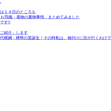
礼
は１４日のところも
お羽織・着物の裏物事情、まとめてみました
す!!
ご紹介」します
代横綱・稀勢の里誕生！その時私は、袖付けに目が行くわけで