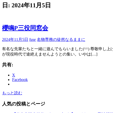
ブ
日:
2024年11月5日
ロ
グ
で
す。
櫻鳴P三役同窓会
2024年11月5日
fuse
名物専務の徒然なるままに
有名な先輩たちと一緒に遊んでもらいました(^^) 尊敬申し
が現役時代で途絶えませんようとの集い。いやは[…]
共有:
X
Facebook
もっと読む
人気の投稿とページ