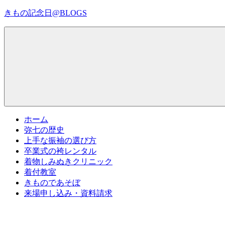
コ
きもの記念日@BLOGS
ン
テ
着
ン
物
ツ
初
へ
心
ス
者
キ
で
ッ
も、
プ
Menu
楽
ホーム
し
弥七の歴史
く
上手な振袖の選び方
読
卒業式の袴レンタル
ん
着物しみぬきクリニック
で
着付教室
参
きものであそぼ
考
来場申し込み・資料請求
に
な
る