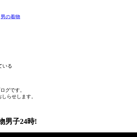
!
,
男の着物
ている
）のブログです。
おしらせします。
男子24時!