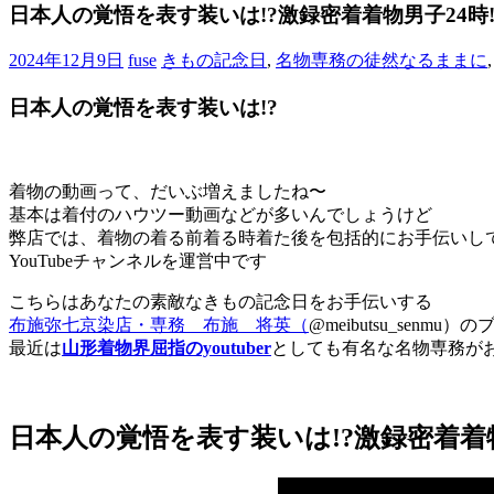
ブ
日本人の覚悟を表す装いは!?激録密着着物男子24時
ロ
グ
2024年12月9日
fuse
きもの記念日
,
名物専務の徒然なるままに
で
す。
日本人の覚悟を表す装いは!?
着物の動画って、だいぶ増えましたね〜
基本は着付のハウツー動画などが多いんでしょうけど
弊店では、着物の着る前着る時着た後を包括的にお手伝いし
YouTubeチャンネルを運営中です
こちらはあなたの素敵なきもの記念日をお手伝いする
布施弥七京染店・専務 布施 将英（
@meibutsu_senmu
最近は
山形着物界屈指のyoutuber
としても有名な名物専務が
日本人の覚悟を表す装いは!?激録密着着物