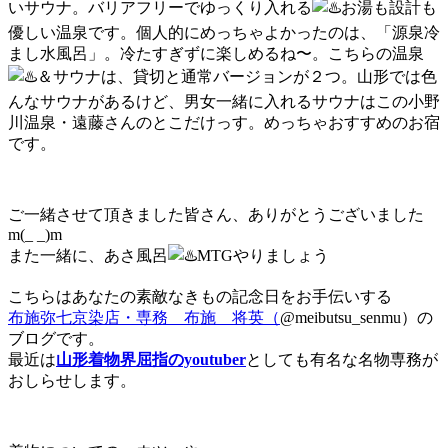
いサウナ。バリアフリーでゆっくり入れる
お湯も設計も
優しい温泉です。個人的にめっちゃよかったのは、「源泉冷
まし水風呂」。冷たすぎずに楽しめるね〜。こちらの温泉
＆サウナは、貸切と通常バージョンが２つ。山形では色
んなサウナがあるけど、男女一緒に入れるサウナはこの小野
川温泉・遠藤さんのとこだけっす。めっちゃおすすめのお宿
です。
ご一緒させて頂きました皆さん、ありがとうございました
m(_ _)m
また一緒に、あさ風呂
MTGやりましょう
こちらはあなたの素敵なきもの記念日をお手伝いする
布施弥七京染店・専務 布施 将英（
@meibutsu_senmu）の
ブログです。
最近は
山形着物界屈指のyoutuber
としても有名な名物専務が
おしらせします。