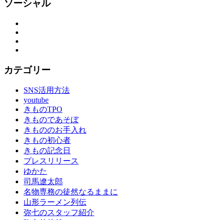
京
ソーシャル
染
店
Facebook
Twitter
思
Instagram
い
YouTube
出
つ
カテゴリー
く
り
SNS活用方法
思
youtube
い
きものTPO
出
きものであそぼ
作
きもののお手入れ
り
きもの初心者
の
きもの記念日
お
プレスリリース
手
ゆかた
伝
司馬遼太郎
い
名物専務の徒然なるままに
成
山形ラーメン列伝
人
弥七のスタッフ紹介
式