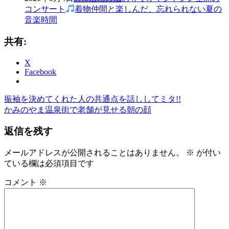
コンサート
着物仲間と楽しんだ、忘れられない夏の
音楽時間
共有:
X
Facebook
前
き
振袖を決めてくれた人の共通点を話ししてミタ!!
投
の
次
も
かみのやま温泉街で老舗が見せる朝の顔
稿
記
の
の
返信を残す
事:
記
ゆ
ナ
事:
か
ビ
た
メールアドレスが公開されることはありません。
※
が付い
ゆ
ている欄は必須項目です
ゲ
か
ー
コメント
※
た
の
シ
着
ョ
付
レ