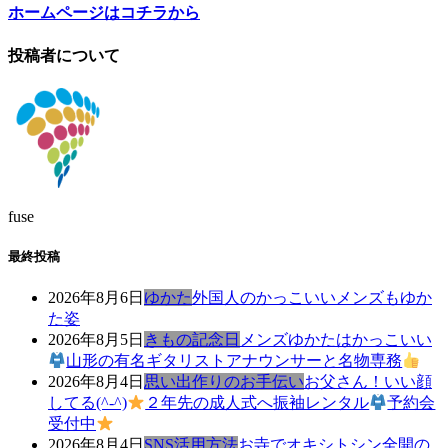
ホームページはコチラから
投稿者について
fuse
最終投稿
2026年8月6日
ゆかた
外国人のかっこいいメンズもゆか
た姿
2026年8月5日
きもの記念日
メンズゆかたはかっこいい
山形の有名ギタリストアナウンサーと名物専務
2026年8月4日
思い出作りのお手伝い
お父さん！いい顔
してる(^-^)
２年先の成人式へ振袖レンタル
予約会
受付中
2026年8月4日
SNS活用方法
お寺でオキシトシン全開の