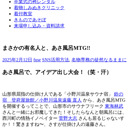
卒業式の袴レンタル
ブ
着物しみぬきクリニック
ロ
着付教室
グ
きものであそぼ
で
来場申し込み・資料請求
す。
まさかの有名人と、あさ風呂MTG!!
2025年2月12日
fuse
SNS活用方法
,
名物専務の徒然なるままに
あさ風呂で、アイデア出し大会！（笑・汗）
山形県屈指の仕掛け人である「小野川温泉サウナ宿」
鈴の
宿 登府屋旅館／小野川温泉
遠藤 直人
から、あさ風呂MTG
を開催するってことで、山形市のサウナフリーク
東海林武
さんと一緒にお邪魔してきた！そしたらなんと朝風呂には、
西川町の情熱イノベイター
菅野大志
さんも居るじゃないす
か！！驚きますね〜、さすが仕掛け人の遠藤さん。