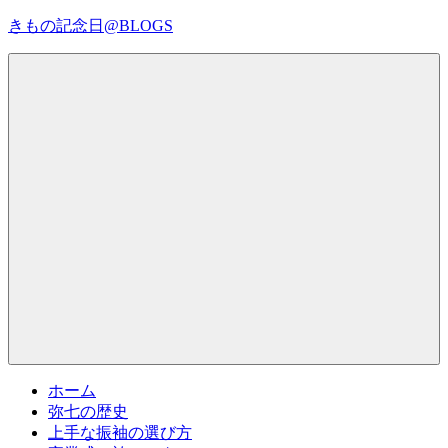
コ
きもの記念日@BLOGS
ン
テ
着
ン
物
ツ
初
へ
心
ス
者
キ
で
ッ
も、
プ
Menu
楽
し
く
読
ん
で
参
考
ホーム
に
弥七の歴史
な
上手な振袖の選び方
る