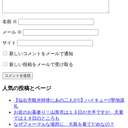
ン
ン
タ
ル
名前
※
名
物
メール
※
専
務
サイト
和〜
美
新しいコメントをメールで通知
っ
新しい投稿をメールで受け取る
く
り
和
文
人気の投稿とページ
化
山
【仙台市観光特使にあの二人が!!】ハイキュー!!聖地巡
形
礼
の
お盆のお墓参り！山形市は１３日が大半ですが、天童
有
では１４日のところも
名
なぜフォーマルな場所に、大島を着てだめなの？
店