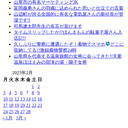
山形市の有名マーケティングJK
山
富岡義勇さんの羽織に込められた思いと仕立ての言葉
形
山辺町が誇る全国的に有名な電気屋さんの新社長が登
の
場です!!
老
司馬遼太郎先生の名言が並びます
舗
タイムスリップしたか!?ほんまもんの駄菓子屋さん入
山
店記!!
形
久しぶりに警察に遭遇したぞ！着物でスマホ
どこに
振
収納してる!?激録着物警察24時
袖
山形県を代表する温泉旅館の女将に会ってきた!!天童
レ
温泉ほほえみの宿滝の湯・陽子女将
ン
タ
2025年2月
ル
月
火
水
木
金
土
日
山
1
2
形
3
4
5
6
7
8
9
着
10
11
12
13
14
15
16
物
17
18
19
20
21
22
23
布
施
24
25
26
27
28
弥
« 1月
3月 »
七