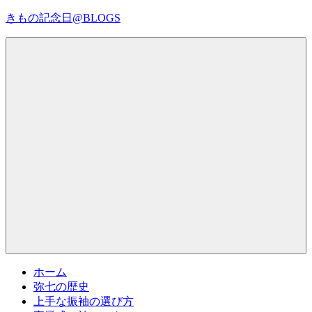
コ
きもの記念日@BLOGS
ン
テ
着
ン
物
ツ
初
へ
心
ス
者
キ
で
ッ
も、
プ
Menu
楽
し
く
読
ん
で
参
考
ホーム
に
弥七の歴史
な
上手な振袖の選び方
る