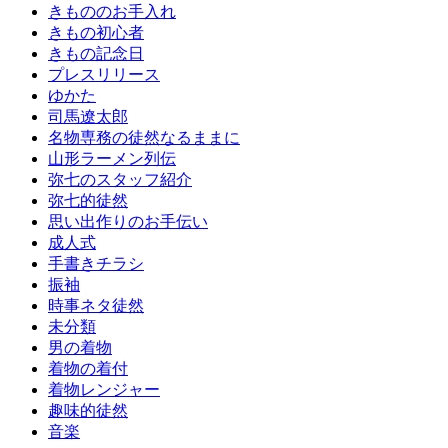
きもののお手入れ
きもの初心者
きもの記念日
プレスリリース
ゆかた
司馬遼太郎
名物専務の徒然なるままに
山形ラーメン列伝
弥七のスタッフ紹介
弥七的徒然
思い出作りのお手伝い
成人式
手書きチラシ
振袖
時事ネタ徒然
未分類
男の着物
着物の着付
着物レンジャー
趣味的徒然
音楽