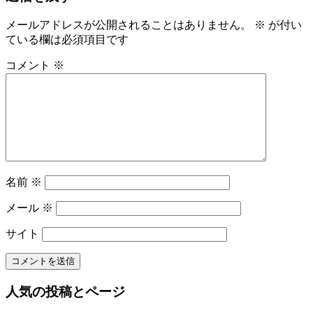
事:
ナ
メールアドレスが公開されることはありません。
※
が付い
ビ
ている欄は必須項目です
ゲ
コメント
※
ー
シ
ョ
ン
名前
※
メール
※
サイト
人気の投稿とページ