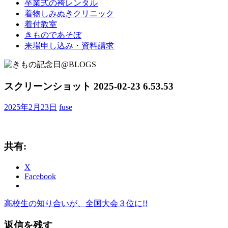
卒業式の袴レンタル
ブ
着物しみぬきクリニック
ロ
着付教室
グ
きものであそぼ
で
来場申し込み・資料請求
す。
スクリーンショット 2025-02-23 6.53.53
2025年2月23日
fuse
共有:
X
Facebook
前
高校生の知り合いが、全国大会３位に!!
投
の
稿
返信を残す
記