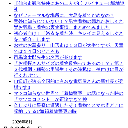
【仙台市観光特使にあの二人が!!】ハイキュー!!聖地巡
礼
なぜフォーマルな場所に、大島を着てだめなの？
意外に知られていない！？男性着物の隠れたおしゃれ
👘お羽織・着物の裏物事情、まとめてみました
初心者向け！「浴衣を着た時、キレイに見えるしぐさ
をご紹介」します
お盆のお墓参り！山形市は１３日が大半ですが、天童
では１４日のところも
司馬遼太郎先生の名言が並びます
「お相撲さんサイズの着物反物ってあるの！？」第７
２代横綱・稀勢の里誕生！その時私は、袖付けに目が
行くわけで。
山辺町が誇る全国的に有名な電気屋さんの新社長が登
場です!!
マツコ知らない世界で「着物警察」の話になった時の
「マツココメント」が正論すぎて神
久しぶりに警察に遭遇したぞ！着物でスマホ👘どこに
収納してる!?激録着物警察24時
2026年8月