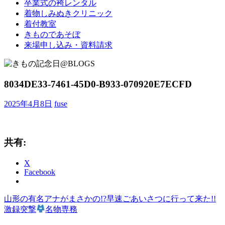
卒業式の袴レンタル
ブ
着物しみぬきクリニック
ロ
着付教室
グ
きものであそぼ
で
来場申し込み・資料請求
す。
8034DE33-7461-45D0-B933-070920E7ECFD
2025年4月8日
fuse
共有:
X
Facebook
前
山形の有名アナがまさかの!?早速ごあいさつに行って来た!!
投
の
激録突撃
名物専務
稿
記