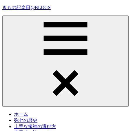
コ
きもの記念日@BLOGS
ン
テ
着
ン
物
ツ
初
へ
心
ス
者
キ
で
ッ
も、
プ
Menu
楽
し
く
読
ん
で
参
考
ホーム
に
弥七の歴史
な
上手な振袖の選び方
る