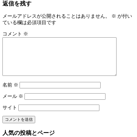
返信を残す
事:
ナ
ビ
メールアドレスが公開されることはありません。
※
が付い
ている欄は必須項目です
ゲ
ー
コメント
※
シ
ョ
ン
名前
※
メール
※
サイト
人気の投稿とページ