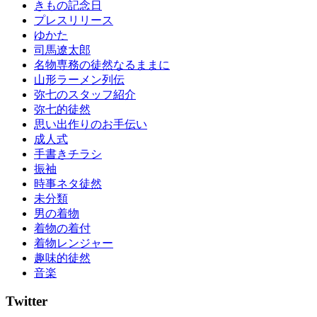
きもの記念日
プレスリリース
ゆかた
司馬遼太郎
名物専務の徒然なるままに
山形ラーメン列伝
弥七のスタッフ紹介
弥七的徒然
思い出作りのお手伝い
成人式
手書きチラシ
振袖
時事ネタ徒然
未分類
男の着物
着物の着付
着物レンジャー
趣味的徒然
音楽
Twitter