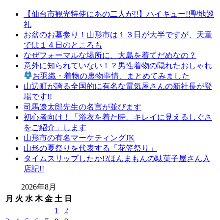
【仙台市観光特使にあの二人が!!】ハイキュー!!聖地巡
礼
お盆のお墓参り！山形市は１３日が大半ですが、天童
では１４日のところも
なぜフォーマルな場所に、大島を着てだめなの？
意外に知られていない！？男性着物の隠れたおしゃれ
お羽織・着物の裏物事情、まとめてみました
山辺町が誇る全国的に有名な電気屋さんの新社長が登
場です!!
司馬遼太郎先生の名言が並びます
初心者向け！「浴衣を着た時、キレイに見えるしぐさ
をご紹介」します
山形市の有名マーケティングJK
山形の夏祭りを代表する「花笠祭り」
タイムスリップしたか!?ほんまもんの駄菓子屋さん入
店記!!
2026年8月
月
火
水
木
金
土
日
1
2