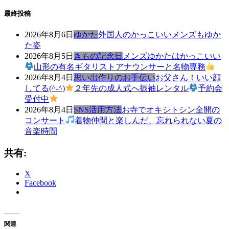
最終投稿
2026年8月6日
ゆかた
外国人のかっこいいメンズもゆか
た姿
2026年8月5日
きもの記念日
メンズゆかたはかっこいい
山形の有名ギタリストアナウンサーと名物専務
2026年8月4日
思い出作りのお手伝い
お父さん！いい顔
してる(^-^)
２年先の成人式へ振袖レンタル
予約会
受付中
2026年8月4日
SNS活用方法
お寺でオキシトシン全開の
コンサート
着物仲間と楽しんだ、忘れられない夏の
音楽時間
共有:
X
Facebook
関連