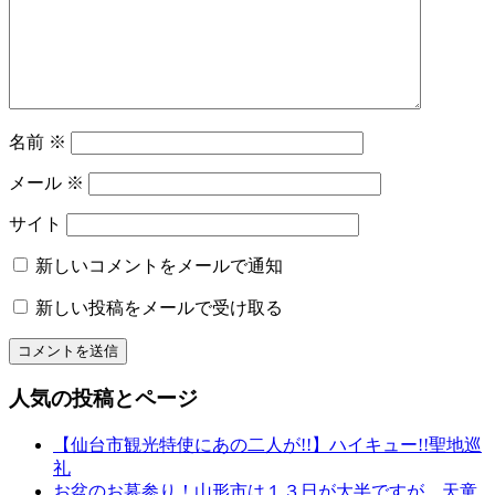
ョ
付
レ
ン
ン
タ
ル
名
名前
※
物
専
メール
※
務
和〜
サイト
美
っ
新しいコメントをメールで通知
く
新しい投稿をメールで受け取る
り
和
文
化
人気の投稿とページ
山
形
【仙台市観光特使にあの二人が!!】ハイキュー!!聖地巡
の
礼
有
お盆のお墓参り！山形市は１３日が大半ですが、天童