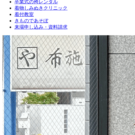
卒業式の袴レンタル
ブ
着物しみぬきクリニック
ロ
着付教室
グ
きものであそぼ
で
来場申し込み・資料請求
す。