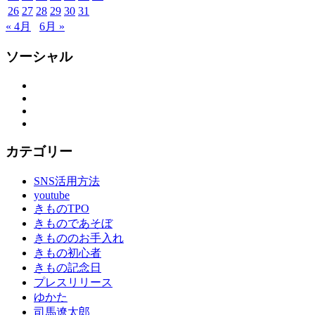
七
26
27
28
29
30
31
京
« 4月
6月 »
染
店
ソーシャル
思
い
Facebook
Twitter
出
Instagram
つ
YouTube
く
り
カテゴリー
思
い
SNS活用方法
出
youtube
作
きものTPO
り
きものであそぼ
の
きもののお手入れ
お
きもの初心者
手
きもの記念日
伝
プレスリリース
い
ゆかた
成
司馬遼太郎