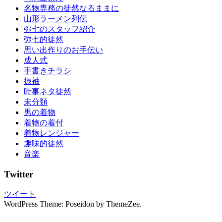
人
名物専務の徒然なるままに
式
山形ラーメン列伝
成
弥七のスタッフ紹介
人
弥七的徒然
式
思い出作りのお手伝い
の
成人式
振
手書きチラシ
袖
振袖
振
時事ネタ徒然
袖
未分類
振
男の着物
袖
着物の着付
の
着物レンジャー
し
趣味的徒然
み
音楽
ぬ
き
Twitter
振
袖
ツイート
の
WordPress Theme: Poseidon by ThemeZee.
写