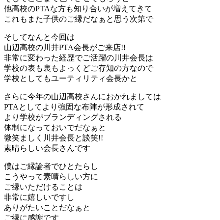
他高校のPTAな方も知り合いが増えてきて
これもまた子供のご縁だなぁと思う次第で
そしてなんと今回は
山辺高校の川井PTA会長がご来店!!
非常に変わった経歴でご活躍の川井会長は
学校の表も裏もよっくどご存知の方なので
学校としてもユーティリティ会長かと
さらに今年の山辺高校さんにおかれましては
PTAとしてより強固な布陣が形成されて
より学校がブランディングされる
体制になっておいでだなぁと
微笑ましく川井会長と談笑!!
素晴らしい会長さんです
僕はご縁論者でひとたらし
こうやって素晴らしい方に
ご縁いただけることは
非常に嬉しいですし
ありがたいことだなぁと
ご縁に感謝です