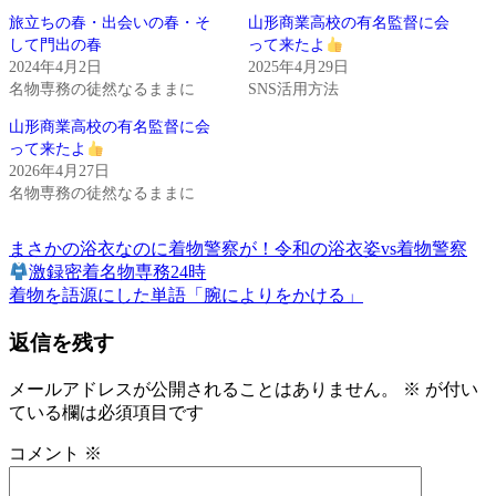
旅立ちの春・出会いの春・そ
山形商業高校の有名監督に会
して門出の春
って来たよ
2024年4月2日
2025年4月29日
名物専務の徒然なるままに
SNS活用方法
山形商業高校の有名監督に会
って来たよ
2026年4月27日
名物専務の徒然なるままに
前
き
まさかの浴衣なのに着物警察が！令和の浴衣姿vs着物警察
投
の
も
激録密着名物専務24時
稿
記
次
の
着物を語源にした単語「腕によりをかける」
事:
の
ゆ
ナ
返信を残す
記
か
ビ
事:
た
ゆ
メールアドレスが公開されることはありません。
※
が付い
ゲ
か
ている欄は必須項目です
ー
た
コメント
※
の
シ
着