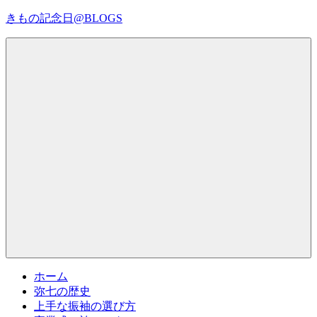
コ
きもの記念日@BLOGS
ン
テ
着
ン
物
ツ
初
へ
心
ス
者
キ
で
ッ
も、
プ
Menu
楽
し
く
読
ん
で
参
考
ホーム
に
弥七の歴史
な
上手な振袖の選び方
る