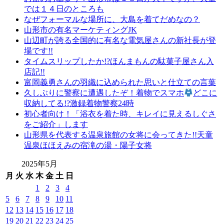
名
では１４日のところも
店
なぜフォーマルな場所に、大島を着てだめなの？
山
山形市の有名マーケティングJK
形
山辺町が誇る全国的に有名な電気屋さんの新社長が登
の
場です!!
老
タイムスリップしたか!?ほんまもんの駄菓子屋さん入
舗
店記!!
山
富岡義勇さんの羽織に込められた思いと仕立ての言葉
形
久しぶりに警察に遭遇したぞ！着物でスマホ
どこに
振
収納してる!?激録着物警察24時
袖
初心者向け！「浴衣を着た時、キレイに見えるしぐさ
レ
をご紹介」します
ン
山形県を代表する温泉旅館の女将に会ってきた!!天童
タ
温泉ほほえみの宿滝の湯・陽子女将
ル
山
2025年5月
形
月
火
水
木
金
土
日
着
1
2
3
4
物
5
6
7
8
9
10
11
布
12
13
14
15
16
17
18
施
19
20
21
22
23
24
25
弥