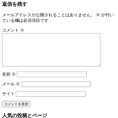
返信を残す
事:
ナ
ビ
メールアドレスが公開されることはありません。
※
が付い
ている欄は必須項目です
ゲ
ー
コメント
※
シ
ョ
ン
名前
※
メール
※
サイト
人気の投稿とページ