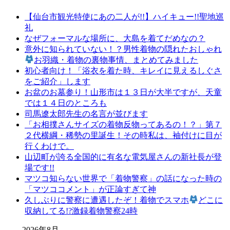
【仙台市観光特使にあの二人が!!】ハイキュー!!聖地巡
礼
なぜフォーマルな場所に、大島を着てだめなの？
意外に知られていない！？男性着物の隠れたおしゃれ
お羽織・着物の裏物事情、まとめてみました
初心者向け！「浴衣を着た時、キレイに見えるしぐさ
をご紹介」します
お盆のお墓参り！山形市は１３日が大半ですが、天童
では１４日のところも
司馬遼太郎先生の名言が並びます
「お相撲さんサイズの着物反物ってあるの！？」第７
２代横綱・稀勢の里誕生！その時私は、袖付けに目が
行くわけで。
山辺町が誇る全国的に有名な電気屋さんの新社長が登
場です!!
マツコ知らない世界で「着物警察」の話になった時の
「マツココメント」が正論すぎて神
久しぶりに警察に遭遇したぞ！着物でスマホ
どこに
収納してる!?激録着物警察24時
2026年8月