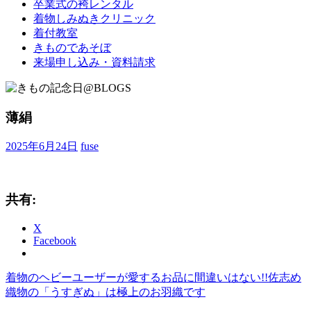
卒業式の袴レンタル
ブ
着物しみぬきクリニック
ロ
着付教室
グ
きものであそぼ
で
来場申し込み・資料請求
す。
薄絹
2025年6月24日
fuse
共有:
X
Facebook
前
着物のヘビーユーザーが愛するお品に間違いはない!!佐志め
投
の
織物の「うすぎぬ」は極上のお羽織です
稿
記