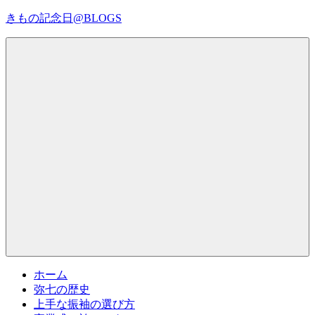
コ
きもの記念日@BLOGS
ン
テ
着
ン
物
ツ
初
へ
心
ス
者
キ
で
ッ
も、
プ
Menu
楽
し
く
読
ん
で
参
考
ホーム
に
弥七の歴史
な
上手な振袖の選び方
る