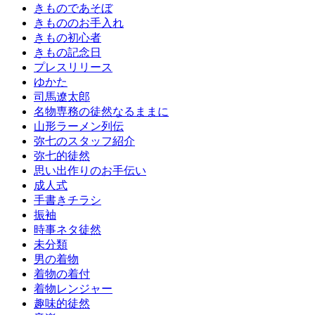
きものであそぼ
きもののお手入れ
きもの初心者
きもの記念日
プレスリリース
ゆかた
司馬遼太郎
名物専務の徒然なるままに
山形ラーメン列伝
弥七のスタッフ紹介
弥七的徒然
思い出作りのお手伝い
成人式
手書きチラシ
振袖
時事ネタ徒然
未分類
男の着物
着物の着付
着物レンジャー
趣味的徒然