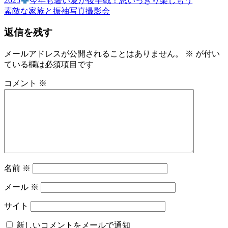
き
2025
今年も暑い夏が後半戦！思いっきり楽しもう
投
の
次
も
素敵な家族と振袖写真撮影会
稿
記
の
の
返信を残す
事:
記
ゆ
ナ
事:
か
ビ
た
メールアドレスが公開されることはありません。
※
が付い
ゆ
ている欄は必須項目です
ゲ
か
ー
コメント
※
た
の
シ
着
ョ
付
レ
ン
ン
タ
ル
名前
※
名
物
メール
※
専
務
サイト
和〜
美
新しいコメントをメールで通知