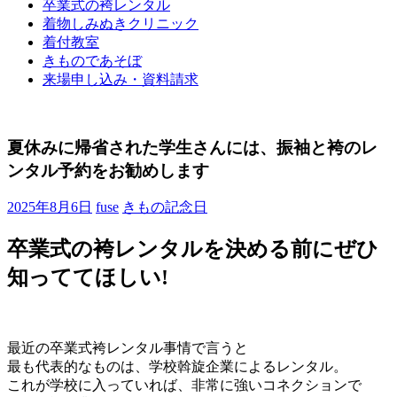
卒業式の袴レンタル
ブ
着物しみぬきクリニック
ロ
着付教室
グ
きものであそぼ
で
来場申し込み・資料請求
す。
夏休みに帰省された学生さんには、振袖と袴のレ
ンタル予約をお勧めします
2025年8月6日
fuse
きもの記念日
卒業式の袴レンタルを決める前にぜひ
知っててほしい!
最近の卒業式袴レンタル事情で言うと
最も代表的なものは、学校斡旋企業によるレンタル。
これが学校に入っていれば、非常に強いコネクションで