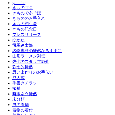
思
youtube
い
きものTPO
出
きものであそぼ
作
きもののお手入れ
り
きもの初心者
の
きもの記念日
お
プレスリリース
手
ゆかた
伝
司馬遼太郎
い
名物専務の徒然なるままに
成
山形ラーメン列伝
人
弥七のスタッフ紹介
式
弥七的徒然
成
思い出作りのお手伝い
人
成人式
式
手書きチラシ
の
振袖
振
時事ネタ徒然
袖
未分類
振
男の着物
袖
着物の着付
振