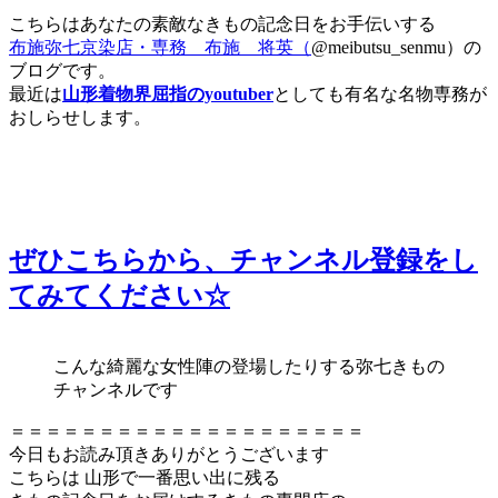
こちらはあなたの素敵なきもの記念日をお手伝いする
布施弥七京染店・専務 布施 将英（
@meibutsu_senmu）の
ブログです。
最近は
山形着物界屈指のyoutuber
としても有名な名物専務が
おしらせします。
ぜひこちらから、チャンネル登録をし
てみてください☆
こんな綺麗な女性陣の登場したりする弥七きもの
チャンネルです
＝＝＝＝＝＝＝＝＝＝＝＝＝＝＝＝＝＝＝＝
今日もお読み頂きありがとうございます
こちらは 山形で一番思い出に残る