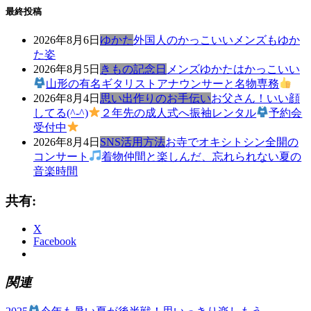
最終投稿
2026年8月6日
ゆかた
外国人のかっこいいメンズもゆか
た姿
2026年8月5日
きもの記念日
メンズゆかたはかっこいい
山形の有名ギタリストアナウンサーと名物専務
2026年8月4日
思い出作りのお手伝い
お父さん！いい顔
してる(^-^)
２年先の成人式へ振袖レンタル
予約会
受付中
2026年8月4日
SNS活用方法
お寺でオキシトシン全開の
コンサート
着物仲間と楽しんだ、忘れられない夏の
音楽時間
共有:
X
Facebook
関連
前