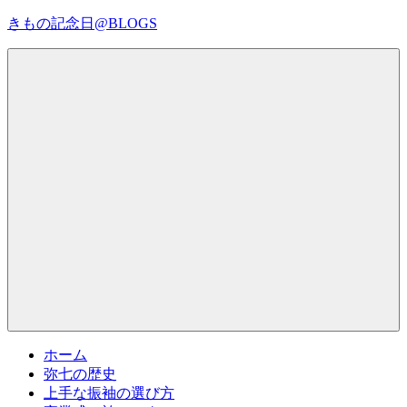
コ
きもの記念日@BLOGS
ン
テ
着
ン
物
ツ
初
へ
心
ス
者
キ
で
ッ
も、
プ
Menu
楽
し
く
読
ん
で
参
考
ホーム
に
弥七の歴史
な
上手な振袖の選び方
る