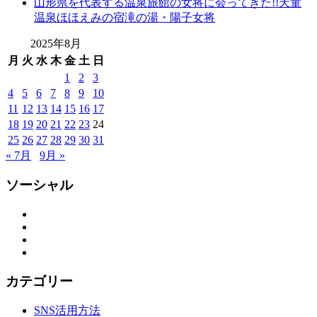
山形県を代表する温泉旅館の女将に会ってきた!!天童
レ
温泉ほほえみの宿滝の湯・陽子女将
ン
タ
2025年8月
ル
月
火
水
木
金
土
日
山
1
2
3
形
4
5
6
7
8
9
10
着
11
12
13
14
15
16
17
物
18
19
20
21
22
23
24
布
施
25
26
27
28
29
30
31
弥
« 7月
9月 »
七
京
ソーシャル
染
店
Facebook
Twitter
思
Instagram
い
YouTube
出
つ
カテゴリー
く
り
SNS活用方法