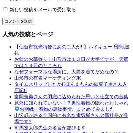
っ
新しい投稿をメールで受け取る
く
り
和
文
人気の投稿とページ
化
山
【仙台市観光特使にあの二人が!!】ハイキュー!!聖地巡
形
礼
の
お盆のお墓参り！山形市は１３日が大半ですが、天童
有
では１４日のところも
名
なぜフォーマルな場所に、大島を着てだめなの？
店
山形市の有名マーケティングJK
山
タイムスリップしたか!?ほんまもんの駄菓子屋さん入
形
店記!!
の
富岡義勇さんの羽織に込められた思いと仕立ての言葉
老
意外に知られていない！？男性着物の隠れたおしゃれ
舗
お羽織・着物の裏物事情、まとめてみました
山
山辺町が誇る全国的に有名な電気屋さんの新社長が登
形
場です!!
振
司馬遼太郎先生の名言が並びます
袖