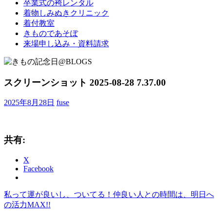
卒業式の袴レンタル
ブ
着物しみぬきクリニック
ロ
着付教室
グ
きものであそぼ
で
来場申し込み・資料請求
す。
スクリーンショット 2025-08-28 7.37.00
2025年8月28日
fuse
共有:
X
Facebook
前
私って運が良いし、ついてる！仲良い人との時間は、明日へ
投
の
の活力MAX!!
稿
記