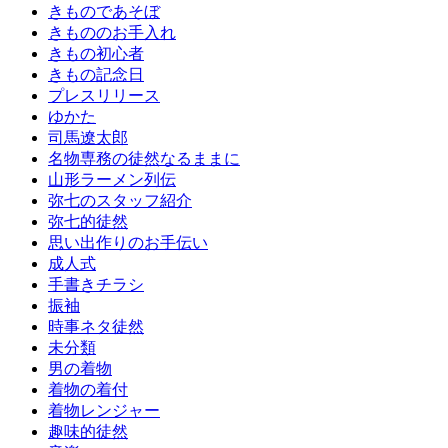
きものであそぼ
きもののお手入れ
きもの初心者
きもの記念日
プレスリリース
ゆかた
司馬遼太郎
名物専務の徒然なるままに
山形ラーメン列伝
弥七のスタッフ紹介
弥七的徒然
思い出作りのお手伝い
成人式
手書きチラシ
振袖
時事ネタ徒然
未分類
男の着物
着物の着付
着物レンジャー
趣味的徒然