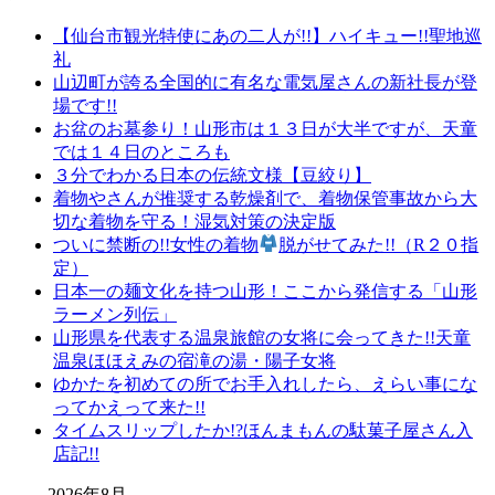
【仙台市観光特使にあの二人が!!】ハイキュー!!聖地巡
礼
山辺町が誇る全国的に有名な電気屋さんの新社長が登
場です!!
お盆のお墓参り！山形市は１３日が大半ですが、天童
では１４日のところも
３分でわかる日本の伝統文様【豆絞り】
着物やさんが推奨する乾燥剤で、着物保管事故から大
切な着物を守る！湿気対策の決定版
ついに禁断の!!女性の着物
脱がせてみた!!（R２０指
定）
日本一の麺文化を持つ山形！ここから発信する「山形
ラーメン列伝」
山形県を代表する温泉旅館の女将に会ってきた!!天童
温泉ほほえみの宿滝の湯・陽子女将
ゆかたを初めての所でお手入れしたら、えらい事にな
ってかえって来た!!
タイムスリップしたか!?ほんまもんの駄菓子屋さん入
店記!!
2026年8月