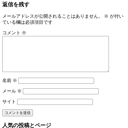
返信を残す
事:
ナ
ビ
メールアドレスが公開されることはありません。
※
が付い
ている欄は必須項目です
ゲ
ー
コメント
※
シ
ョ
ン
名前
※
メール
※
サイト
人気の投稿とページ