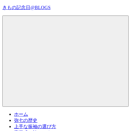
コ
きもの記念日@BLOGS
ン
テ
着
ン
物
ツ
初
へ
心
ス
者
キ
で
ッ
も、
プ
Menu
楽
し
く
読
ん
で
参
考
ホーム
に
弥七の歴史
な
上手な振袖の選び方
る