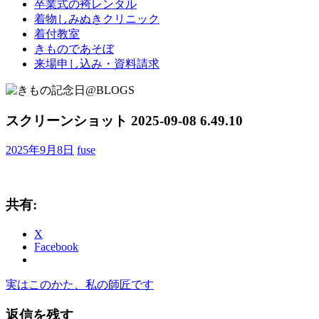
卒業式の袴レンタル
ブ
着物しみぬきクリニック
ロ
着付教室
グ
きものであそぼ
で
来場申し込み・資料請求
す。
スクリーンショット 2025-09-08 6.49.10
2025年9月8日
fuse
共有:
X
Facebook
前
実はこのかた、私の師匠です
投
の
稿
返信を残す
記