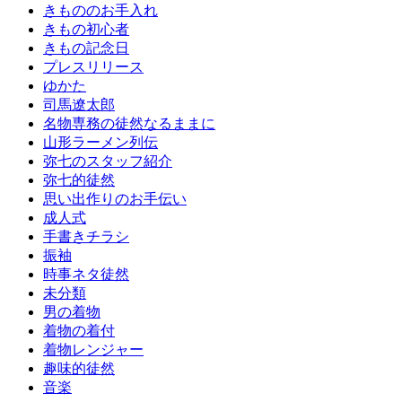
きもののお手入れ
きもの初心者
きもの記念日
プレスリリース
ゆかた
司馬遼太郎
名物専務の徒然なるままに
山形ラーメン列伝
弥七のスタッフ紹介
弥七的徒然
思い出作りのお手伝い
成人式
手書きチラシ
振袖
時事ネタ徒然
未分類
男の着物
着物の着付
着物レンジャー
趣味的徒然
音楽