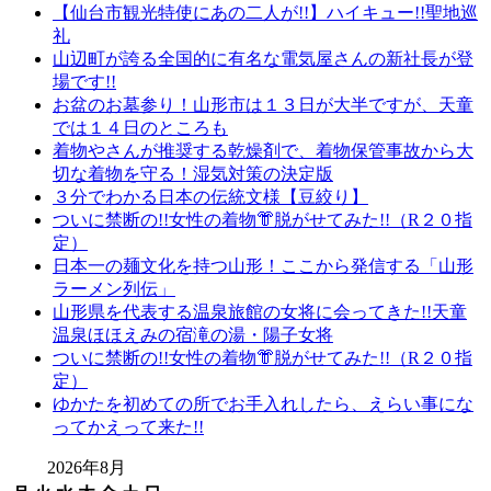
【仙台市観光特使にあの二人が!!】ハイキュー!!聖地巡
礼
山辺町が誇る全国的に有名な電気屋さんの新社長が登
場です!!
お盆のお墓参り！山形市は１３日が大半ですが、天童
では１４日のところも
着物やさんが推奨する乾燥剤で、着物保管事故から大
切な着物を守る！湿気対策の決定版
３分でわかる日本の伝統文様【豆絞り】
ついに禁断の!!女性の着物👘脱がせてみた!!（R２０指
定）
日本一の麺文化を持つ山形！ここから発信する「山形
ラーメン列伝」
山形県を代表する温泉旅館の女将に会ってきた!!天童
温泉ほほえみの宿滝の湯・陽子女将
ついに禁断の!!女性の着物👘脱がせてみた!!（R２０指
定）
ゆかたを初めての所でお手入れしたら、えらい事にな
ってかえって来た!!
2026年8月