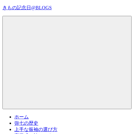
コ
きもの記念日@BLOGS
ン
テ
着
ン
物
ツ
初
へ
心
ス
者
キ
で
ッ
も、
プ
Menu
楽
し
く
読
ん
で
参
考
ホーム
に
弥七の歴史
な
上手な振袖の選び方
る