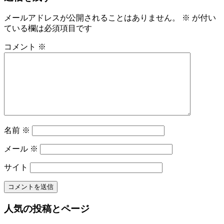
事:
ナ
メールアドレスが公開されることはありません。
※
が付い
ビ
ている欄は必須項目です
ゲ
コメント
※
ー
シ
ョ
ン
名前
※
メール
※
サイト
人気の投稿とページ