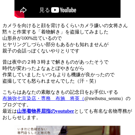
カメラを向けると顔を背けるくらいカメラ嫌いの女将さん
黙々と作業する「着物解き」を盗撮してみました
山形弁が100%出ているので
ヒヤリングしづらい部分もあるかも知れませんが
親子の会話っぽくないやりとりです
昔は夜中の２時３時まで解きものがあったそうで
時代が変わったよなぁとぼやきながら
作業していました いつもよりも機嫌が良かったので
盗撮してても怒られませんでした（汗・笑）
こちらはあなたの素敵なきもの記念日をお手伝いする
布施弥七京染店・専務 布施 将英（
@meibutsu_senmu）の
ブログです。
最近は
山形着物界屈指のyoutuber
としても有名な名物専務が
おしらせします。