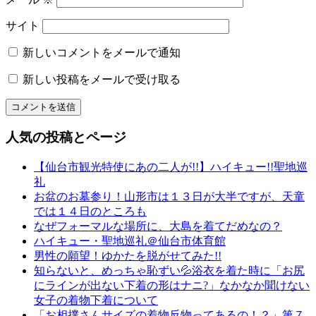
サイト
新しいコメントをメールで通知
新しい投稿をメールで受け取る
人気の投稿とページ
【仙台市観光特使にあの二人が!!】ハイキュー!!聖地巡
礼
お盆のお墓参り！山形市は１３日が大半ですが、天童
では１４日のところも
なぜフォーマルな場所に、大島を着てだめなの？
ハイキュー・聖地巡礼＠仙台市体育館
男性の願望！ゆかたを脱がせてみた!!
知らないと、めっちゃ恥ずい💦浴衣を着た時に「お尻
にラインが出ない下着の形はナニ?」なかなか聞けない
女子の着物下着について
「お相撲さんサイズの着物反物ってあるの！？」第７