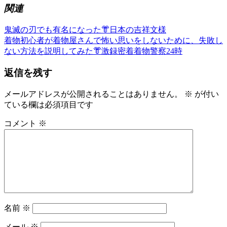
関連
前
鬼滅の刃でも有名になった👘日本の吉祥文様
投
の
次
着物初心者が着物屋さんで怖い思いをしないために、失敗し
稿
記
の
ない方法を説明してみた👘激録密着着物警察24時
事:
記
ナ
返信を残す
事:
ビ
メールアドレスが公開されることはありません。
※
が付い
ゲ
ている欄は必須項目です
ー
コメント
※
シ
ョ
ン
名前
※
メール
※