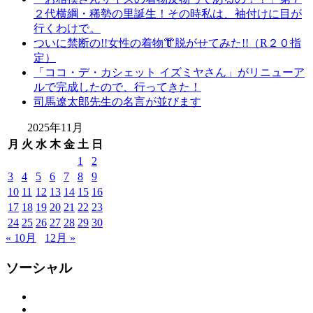
２代横綱・稀勢の里誕生！その時私は、袖付けに目が
行くわけで。
ついに禁断の!!女性の着物👘脱がせてみた!!（R２０指
定）
「ココ・デ・カシェット イズミヤさん」がリニューア
ルで完成したので、行ってきた！
司馬遼太郎先生の名言が並びます
2025年11月
月
火
水
木
金
土
日
1
2
3
4
5
6
7
8
9
10
11
12
13
14
15
16
17
18
19
20
21
22
23
24
25
26
27
28
29
30
« 10月
12月 »
ソーシャル
Facebook
Twitter