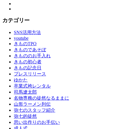
Instagram
YouTube
カテゴリー
SNS活用方法
youtube
きものTPO
きものであそぼ
きもののお手入れ
きもの初心者
きもの記念日
プレスリリース
ゆかた
卒業式袴レンタル
司馬遼太郎
名物専務の徒然なるままに
山形ラーメン列伝
弥七のスタッフ紹介
弥七的徒然
思い出作りのお手伝い
成人式