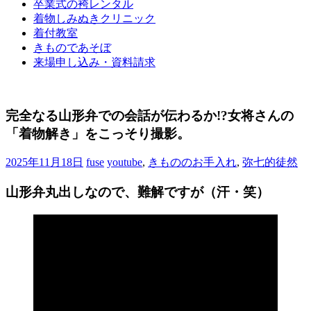
卒業式の袴レンタル
ブ
着物しみぬきクリニック
ロ
着付教室
グ
きものであそぼ
で
来場申し込み・資料請求
す。
完全なる山形弁での会話が伝わるか!?女将さんの
「着物解き」をこっそり撮影。
2025年11月18日
fuse
youtube
,
きもののお手入れ
,
弥七的徒然
山形弁丸出しなので、難解ですが（汗・笑）