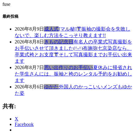
fuse
最終投稿
2026年8月9日
成人式
[マル秘]👘振袖の撮影会を失敗し
ないで、楽しむ方法をこっそり教えます!!
2026年8月8日
きもの記念日
有名人の卒業式写真撮影を
お手伝いさせて頂きました(^-^)布施弥七京染店なら、
卒業式袴とお支度👘そして写真撮影までお手伝い出来
ます
2026年8月7日
思い出作りのお手伝い
夏休みに帰省され
た学生さんには、振袖と袴のレンタル予約をお勧めし
ます
2026年8月6日
ゆかた
外国人のかっこいいメンズもゆか
た姿
共有:
X
Facebook