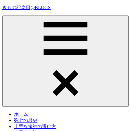
コ
きもの記念日@BLOGS
ン
テ
着
ン
物
ツ
初
へ
心
ス
者
キ
で
ッ
も、
プ
Menu
楽
し
く
読
ん
で
参
考
ホーム
に
弥七の歴史
な
上手な振袖の選び方
る