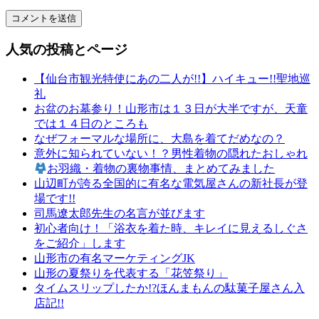
和
文
化
人気の投稿とページ
山
形
【仙台市観光特使にあの二人が!!】ハイキュー!!聖地巡
の
礼
有
お盆のお墓参り！山形市は１３日が大半ですが、天童
名
では１４日のところも
店
なぜフォーマルな場所に、大島を着てだめなの？
山
意外に知られていない！？男性着物の隠れたおしゃれ
形
お羽織・着物の裏物事情、まとめてみました
の
山辺町が誇る全国的に有名な電気屋さんの新社長が登
老
場です!!
舗
司馬遼太郎先生の名言が並びます
山
初心者向け！「浴衣を着た時、キレイに見えるしぐさ
形
をご紹介」します
振
山形市の有名マーケティングJK
袖
山形の夏祭りを代表する「花笠祭り」
レ
タイムスリップしたか!?ほんまもんの駄菓子屋さん入
ン
店記!!
タ