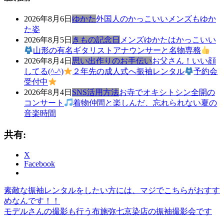
2026年8月6日
ゆかた
外国人のかっこいいメンズもゆか
た姿
2026年8月5日
きもの記念日
メンズゆかたはかっこいい
山形の有名ギタリストアナウンサーと名物専務
2026年8月4日
思い出作りのお手伝い
お父さん！いい顔
してる(^-^)
２年先の成人式へ振袖レンタル
予約会
受付中
2026年8月4日
SNS活用方法
お寺でオキシトシン全開の
コンサート
着物仲間と楽しんだ、忘れられない夏の
音楽時間
共有:
X
Facebook
前
き
素敵な振袖レンタルをしたい方には、マジでこちらがおすす
投
の
も
めなんです！！
稿
記
次
の
モデルさんの撮影も行う布施弥七京染店の振袖撮影会です
事:
の
ゆ