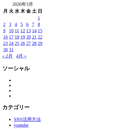
ル
2026年3月
山
月
火
水
木
金
土
日
形
1
着
2
3
4
5
6
7
8
物
9
10
11
12
13
14
15
布
16
17
18
19
20
21
22
施
弥
23
24
25
26
27
28
29
七
30
31
京
« 2月
4月 »
染
店
ソーシャル
思
い
Facebook
Twitter
出
Instagram
つ
YouTube
く
り
カテゴリー
思
い
SNS活用方法
出
youtube
作