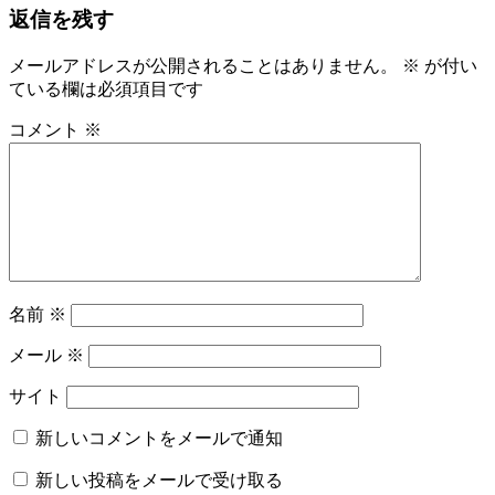
ナ
返信を残す
記
か
ビ
事:
た
ゆ
メールアドレスが公開されることはありません。
※
が付い
ゲ
か
ている欄は必須項目です
ー
た
コメント
※
の
シ
着
ョ
付
レ
ン
ン
タ
ル
名
名前
※
物
専
メール
※
務
和〜
サイト
美
っ
新しいコメントをメールで通知
く
新しい投稿をメールで受け取る
り