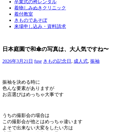
卒業式の袴レンタル
ブ
着物しみぬきクリニック
ロ
着付教室
グ
きものであそぼ
で
来場申し込み・資料請求
す。
日本庭園で和傘の写真は、大人気ですね〜
2026年3月21日
fuse
きもの記念日
,
成人式
,
振袖
振袖を決める時に
色んな要素がありますが
お店選びはめっちゃ大事です
うちの撮影会の場合は
この撮影会が他とはめっちゃ違います
よそで出来ない大変をしたい方は