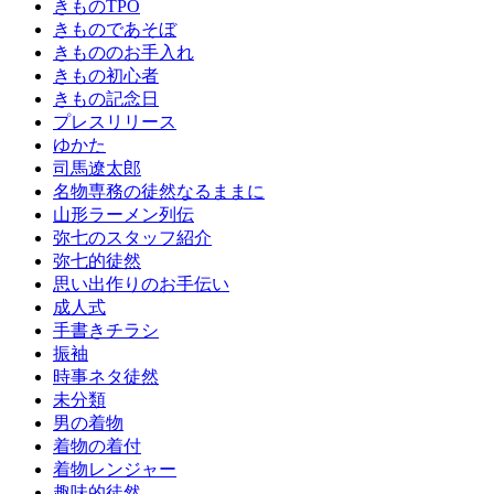
きものTPO
り
きものであそぼ
の
きもののお手入れ
お
きもの初心者
手
きもの記念日
伝
プレスリリース
い
ゆかた
成
司馬遼太郎
人
名物専務の徒然なるままに
式
山形ラーメン列伝
成
弥七のスタッフ紹介
人
弥七的徒然
式
思い出作りのお手伝い
の
成人式
振
手書きチラシ
袖
振袖
振
時事ネタ徒然
袖
未分類
振
男の着物
袖
着物の着付
の
着物レンジャー
し
趣味的徒然