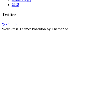
み
音楽
ぬ
き
Twitter
振
袖
ツイート
の
WordPress Theme: Poseidon by ThemeZee.
写
真
撮
影
振
袖
レ
ン
タ
ル
振
袖
展
振
袖