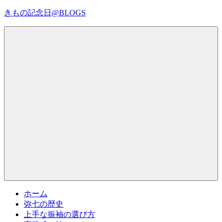
コ
きもの記念日@BLOGS
ン
テ
着
ン
物
ツ
初
へ
心
ス
者
キ
で
ッ
も、
プ
Menu
楽
し
く
読
ん
で
参
考
ホーム
に
弥七の歴史
な
上手な振袖の選び方
る