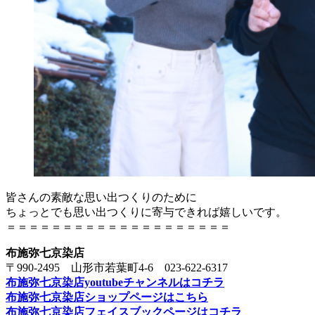
皆さんの素敵な思い出つくりのために
ちょっとでも思い出つくりに寄与できれば嬉しいです。
＝＝＝＝＝＝＝＝＝＝＝＝＝＝＝＝＝＝＝＝
布施弥七京染店
〒990-2495 山形市若葉町4-6 023-622-6317
布施弥七京染店youtubeチャンネルはコチラ
布施弥七京染店ショップページはこちら
布施弥七京染店フェイスブックページはコチラ