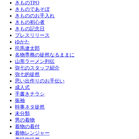
きものTPO
きものであそぼ
きもののお手入れ
きもの初心者
きもの記念日
プレスリリース
ゆかた
司馬遼太郎
名物専務の徒然なるままに
山形ラーメン列伝
弥七のスタッフ紹介
弥七的徒然
思い出作りのお手伝い
成人式
手書きチラシ
振袖
時事ネタ徒然
未分類
男の着物
着物の着付
着物レンジャー