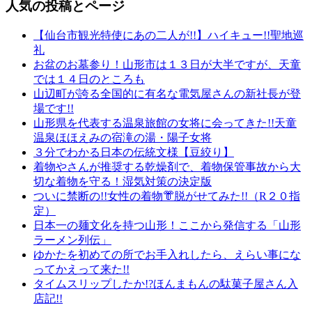
人気の投稿とページ
【仙台市観光特使にあの二人が!!】ハイキュー!!聖地巡
礼
お盆のお墓参り！山形市は１３日が大半ですが、天童
では１４日のところも
山辺町が誇る全国的に有名な電気屋さんの新社長が登
場です!!
山形県を代表する温泉旅館の女将に会ってきた!!天童
温泉ほほえみの宿滝の湯・陽子女将
３分でわかる日本の伝統文様【豆絞り】
着物やさんが推奨する乾燥剤で、着物保管事故から大
切な着物を守る！湿気対策の決定版
ついに禁断の!!女性の着物👘脱がせてみた!!（R２０指
定）
日本一の麺文化を持つ山形！ここから発信する「山形
ラーメン列伝」
ゆかたを初めての所でお手入れしたら、えらい事にな
ってかえって来た!!
タイムスリップしたか!?ほんまもんの駄菓子屋さん入
店記!!