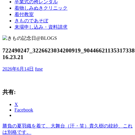
卒業式の袴レンタル
ブ
着物しみぬきクリニック
ロ
着付教室
グ
きものであそぼ
で
来場申し込み・資料請求
す。
722490247_3226623034200919_90446621135317338
16.23.21
2026年6月14日
fuse
共有:
X
Facebook
前
勝負の夏羽織を着て、大舞台（汗・笑）貴久樹の紋紗、これ
投
の
は別格です。