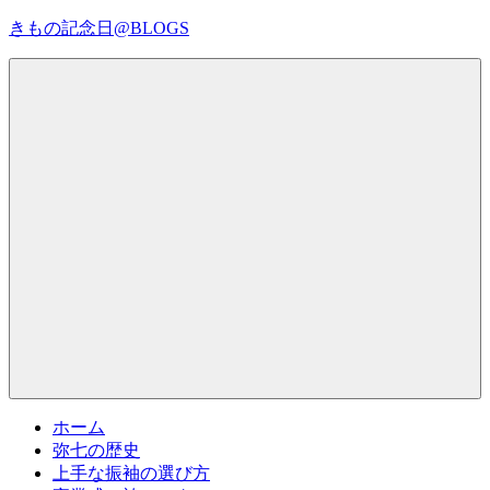
コ
きもの記念日@BLOGS
ン
テ
着
ン
物
ツ
初
へ
心
ス
者
キ
で
ッ
も、
プ
Menu
楽
し
く
読
ん
で
参
考
ホーム
に
弥七の歴史
な
上手な振袖の選び方
る