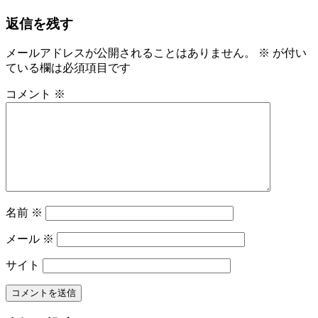
稿
記
返信を残す
事:
ナ
ビ
メールアドレスが公開されることはありません。
※
が付い
ている欄は必須項目です
ゲ
ー
コメント
※
シ
ョ
ン
名前
※
メール
※
サイト