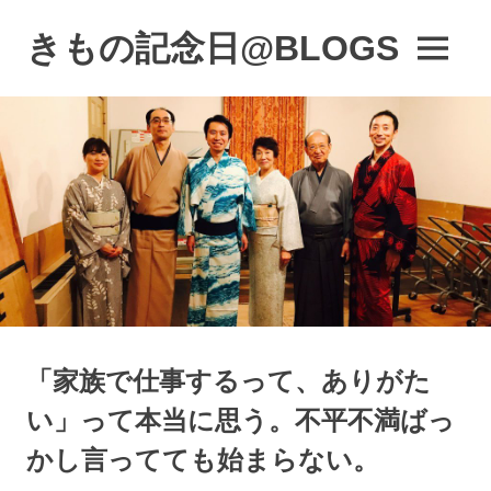
コ
ン
きもの記念日@BLOGS
MENU
テ
着
ン
物
ツ
初
へ
心
ス
者
キ
で
も、
ッ
楽
プ
し
く
読
ん
で
「家族で仕事するって、ありがた
参
考
い」って本当に思う。不平不満ばっ
に
な
かし言ってても始まらない。
る