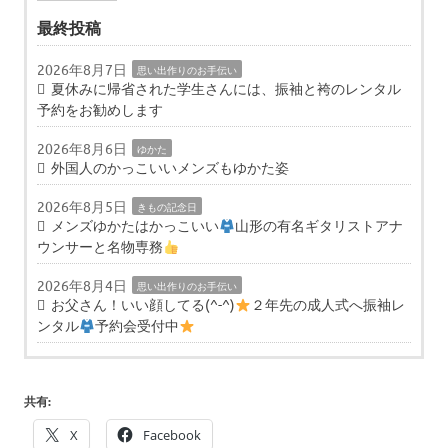
最終投稿
2026年8月7日
思い出作りのお手伝い
夏休みに帰省された学生さんには、振袖と袴のレンタル
予約をお勧めします
2026年8月6日
ゆかた
外国人のかっこいいメンズもゆかた姿
2026年8月5日
きもの記念日
メンズゆかたはかっこいい
山形の有名ギタリストアナ
ウンサーと名物専務
2026年8月4日
思い出作りのお手伝い
お父さん！いい顔してる(^-^)
２年先の成人式へ振袖レ
ンタル
予約会受付中
共有:
X
Facebook