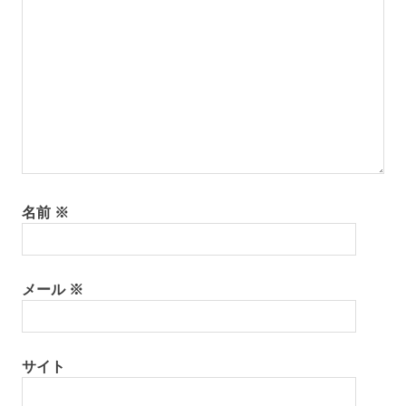
物
専
務
和〜
美っ
くり
和
文
化
山
名前
※
形
の
有
名
メール
※
店
山
形
の
サイト
老
舗