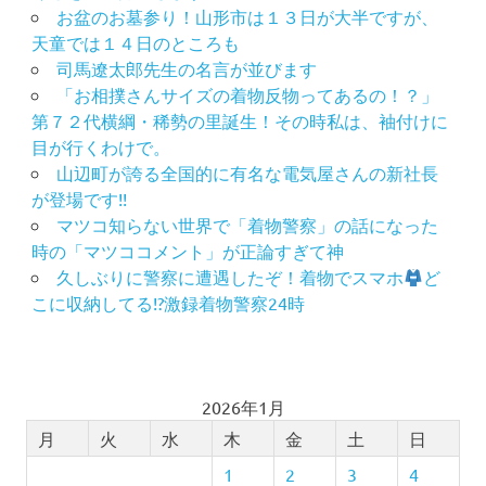
お盆のお墓参り！山形市は１３日が大半ですが、
い
天童では１４日のところも
出
つ
司馬遼太郎先生の名言が並びます
く
「お相撲さんサイズの着物反物ってあるの！？」
り
第７２代横綱・稀勢の里誕生！その時私は、袖付けに
思
目が行くわけで。
い
山辺町が誇る全国的に有名な電気屋さんの新社長
出
が登場です!!
作
マツコ知らない世界で「着物警察」の話になった
り
時の「マツココメント」が正論すぎて神
の
久しぶりに警察に遭遇したぞ！着物でスマホ
ど
お
こに収納してる!?激録着物警察24時
手
伝
い
成
人
2026年1月
式
月
火
水
木
金
土
日
成
1
2
3
4
人