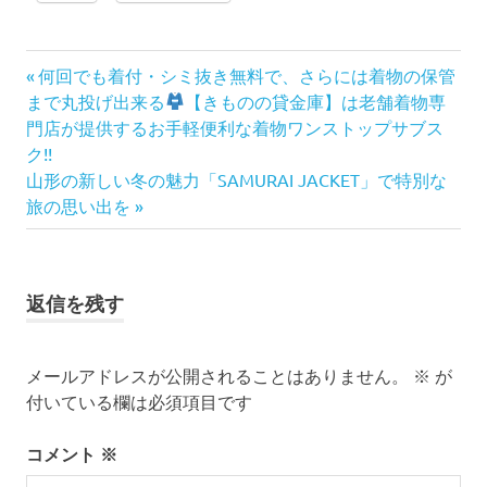
き
前
投
何回でも着付・シミ抜き無料で、さらには着物の保管
も
の
まで丸投げ出来る
【きものの貸金庫】は老舗着物専
の
稿
記
門店が提供するお手軽便利な着物ワンストップサブス
ゆ
事:
ク!!
ナ
か
次
山形の新しい冬の魅力「SAMURAI JACKET」で特別な
た
の
旅の思い出を
ビ
ゆ
記
か
事:
ゲ
た
の
ー
返信を残す
着
付
シ
レ
メールアドレスが公開されることはありません。
※
が
ン
ョ
付いている欄は必須項目です
タ
ル
ン
コメント
※
名