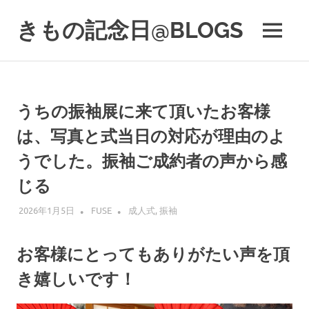
コ
ン
きもの記念日@BLOGS
MENU
テ
着
ン
物
ツ
初
へ
心
ス
うちの振袖展に来て頂いたお客様
者
キ
で
は、写真と式当日の対応が理由のよ
も、
ッ
楽
プ
うでした。振袖ご成約者の声から感
し
じる
く
読
2026年1月5日
FUSE
成人式
,
振袖
ん
で
参
お客様にとってもありがたい声を頂
考
に
き嬉しいです！
な
る