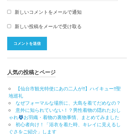
山
新しいコメントをメールで通知
形
振
袖
新しい投稿をメールで受け取る
レ
ン
タ
ル
山
形
着
人気の投稿とページ
物
布
【仙台市観光特使にあの二人が!!】ハイキュー!!聖
施
地巡礼
弥
なぜフォーマルな場所に、大島を着てだめなの？
七
意外に知られていない！？男性着物の隠れたおし
京
ゃれ
お羽織・着物の裏物事情、まとめてみました
染
初心者向け！「浴衣を着た時、キレイに見えるし
店
ぐさをご紹介」します
思