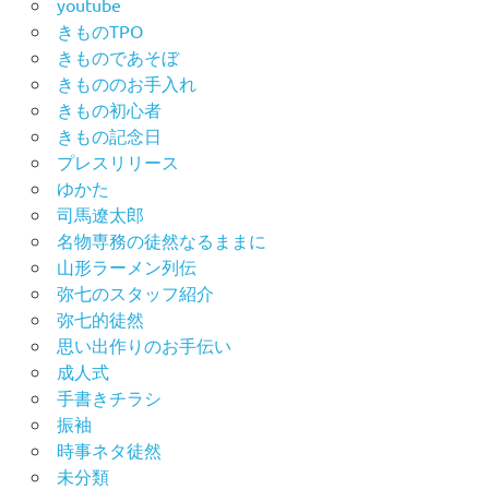
youtube
振
きものTPO
袖
きものであそぼ
レ
きもののお手入れ
ン
きもの初心者
タ
きもの記念日
ル
プレスリリース
振
ゆかた
袖
司馬遼太郎
展
名物専務の徒然なるままに
振
山形ラーメン列伝
袖
弥七のスタッフ紹介
撮
弥七的徒然
影
思い出作りのお手伝い
会
成人式
振
手書きチラシ
袖
振袖
選
び
時事ネタ徒然
未分類
男