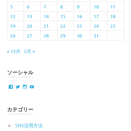
式
5
6
7
8
9
10
11
の
12
13
14
15
16
17
18
振
袖
19
20
21
22
23
24
25
振
26
27
28
29
30
31
袖
振
« 12月
2月 »
袖
の
し
ソーシャル
み
ぬ
き
Facebook
Twitter
Instagram
YouTube
振
袖
の
カテゴリー
写
真
撮
SNS活用方法
影