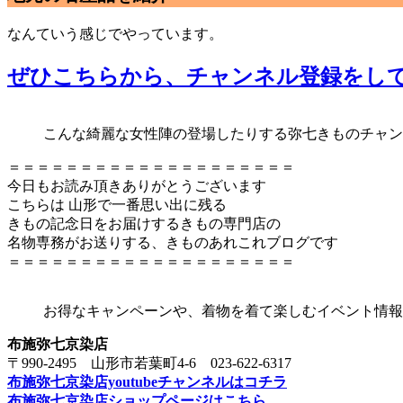
なんていう感じでやっています。
ぜひこちらから、チャンネル登録をして
こんな綺麗な女性陣の登場したりする弥七きものチャン
＝＝＝＝＝＝＝＝＝＝＝＝＝＝＝＝＝＝＝＝
今日もお読み頂きありがとうございます
こちらは 山形で一番思い出に残る
きもの記念日をお届けするきもの専門店の
名物専務がお送りする、きものあれこれブログです
＝＝＝＝＝＝＝＝＝＝＝＝＝＝＝＝＝＝＝＝
お得なキャンペーンや、着物を着て楽しむイベント情報
布施弥七京染店
〒990-2495 山形市若葉町4-6 023-622-6317
布施弥七京染店youtubeチャンネルはコチラ
布施弥七京染店ショップページはこちら