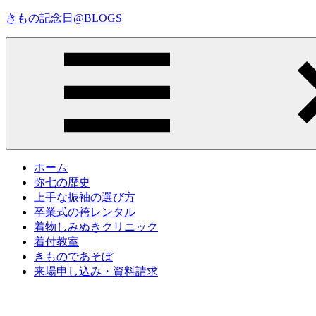
コ
きもの記念日@BLOGS
ン
テ
着
ン
物
ツ
初
へ
心
ス
者
キ
で
ッ
も、
プ
Menu
楽
ホーム
し
弥七の歴史
く
上手な振袖の選び方
読
卒業式の袴レンタル
ん
着物しみぬきクリニック
で
着付教室
参
きものであそぼ
考
来場申し込み・資料請求
に
な
る