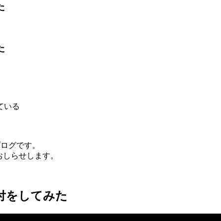
た
た
ている
）のブログです。
おしらせします。
着付をしてみた