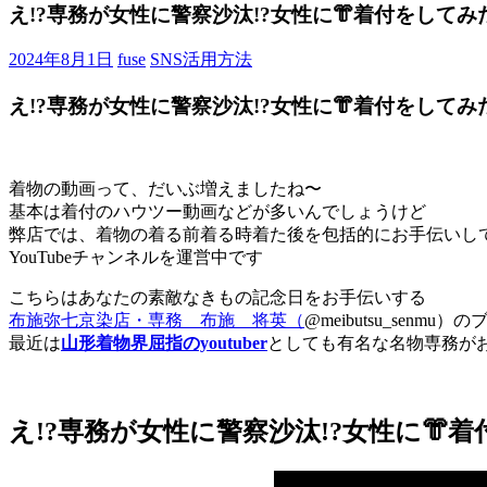
ブ
え!?専務が女性に警察沙汰!?女性に👘着付をしてみ
ロ
グ
2024年8月1日
fuse
SNS活用方法
で
す。
え!?専務が女性に警察沙汰!?女性に👘着付をしてみ
着物の動画って、だいぶ増えましたね〜
基本は着付のハウツー動画などが多いんでしょうけど
弊店では、着物の着る前着る時着た後を包括的にお手伝いし
YouTubeチャンネルを運営中です
こちらはあなたの素敵なきもの記念日をお手伝いする
布施弥七京染店・専務 布施 将英（
@meibutsu_senmu
最近は
山形着物界屈指のyoutuber
としても有名な名物専務が
え!?専務が女性に警察沙汰!?女性に👘